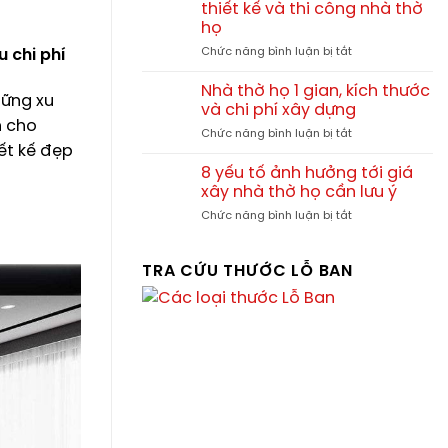
được
thiết kế và thi công nhà thờ
lạnh,
nhiều
họ
trát
gia
2
ở
Chức năng bình luận bị tắt
 chi phí
tộc
lớp
Chia
sử
khi
sẻ
dụng
Nhà thờ họ 1 gian, kích thước
hững xu
xây
bản
và chi phí xây dựng
nhà
vẽ
n cho
ở
Chức năng bình luận bị tắt
thờ
CAD
ết kế đẹp
Nhà
họ
cuốn
thờ
thư
8 yếu tố ảnh hưởng tới giá
họ
–
xây nhà thờ họ cần lưu ý
1
Tài
ở
Chức năng bình luận bị tắt
gian,
liệu
8
kích
chuẩn
yếu
thước
cho
tố
TRA CỨU THƯỚC LỖ BAN
và
thiết
ảnh
chi
kế
hưởng
phí
và
tới
xây
thi
giá
dựng
công
xây
nhà
nhà
thờ
thờ
họ
họ
cần
lưu