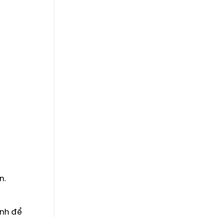
n.
ình để