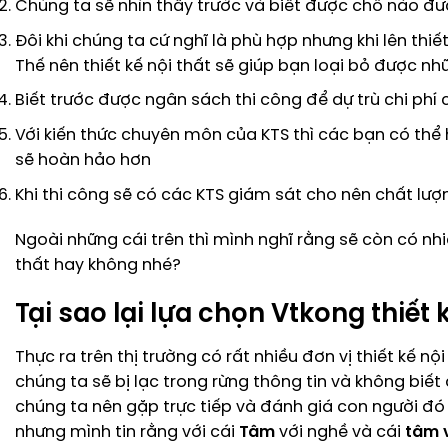
Chúng ta sẽ nhìn thấy trước và biết được chỗ nào 
Đôi khi chúng ta cứ nghĩ là phù hợp nhưng khi lên th
Thế nên thiết kế nội thất sẽ giúp bạn loại bỏ được nhữ
Biết trước được ngân sách thi công để dự trù chi phí 
Với kiến thức chuyên môn của KTS thì các bạn có th
sẽ hoàn hảo hơn
Khi thi công sẽ có các KTS giám sát cho nên chất lượ
Ngoài những cái trên thì mình nghĩ rằng sẽ còn có n
thất hay không nhé?
Tại sao lại lựa chọn Vtkong thiết 
Thực ra trên thị trường có rất nhiều đơn vị thiết kế nộ
chúng ta sẽ bị lạc trong rừng thông tin và không biết
chúng ta nên gặp trực tiếp và đánh giá con người đó
nhưng mình tin rằng với cái
Tâm
với nghề và cái
tâm v