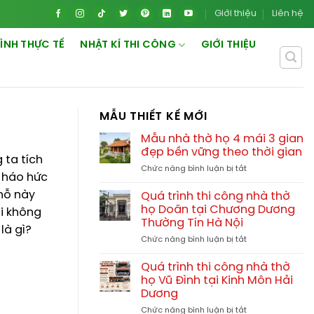
Giới thiệu
Liên hệ
ÌNH THỰC TẾ
NHẬT KÍ THI CÔNG
GIỚI THIỆU
MẪU THIẾT KẾ MỚI
Mẫu nhà thờ họ 4 mái 3 gian
đẹp bền vững theo thời gian
 ta tích
ở
Chức năng bình luận bị tắt
t háo hức
Mẫu
nhà
hỗ này
Quá trình thi công nhà thờ
thờ
họ Doãn tại Chương Dương
ải không
họ
Thường Tín Hà Nội
4
là gì?
ở
Chức năng bình luận bị tắt
mái
Quá
3
trình
gian
Quá trình thi công nhà thờ
thi
đẹp
họ Vũ Đình tại Kinh Môn Hải
công
bền
Dương
nhà
vững
ở
Chức năng bình luận bị tắt
thờ
theo