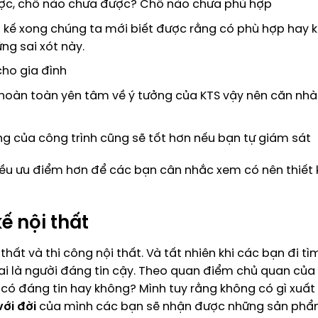
được, chỗ nào chưa được? Chỗ nào chưa phù hợp
iết kế xong chúng ta mới biết được rằng có phù hợp hay
ng sai xót này.
cho gia đình
ể hoàn toàn yên tâm về ý tưởng của KTS vậy nên căn nh
ng của công trình cũng sẽ tốt hơn nếu bạn tự giám sát
hiều ưu điểm hơn để các bạn cân nhắc xem có nên thiết 
kế nội thất
i thất và thi công nội thất. Và tất nhiên khi các bạn đi t
 ai là người đáng tin cậy. Theo quan điểm chủ quan của
 có đáng tin hay không? Mình tuy rằng không có gì xuất
ới đời
của mình các bạn sẽ nhận được những sản phẩ