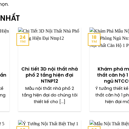
họn.
 NHẤT
24
18
Th1
Th1
Chi tiết 3D nội thất nhà
Khám phá m
 ấn
phố 2 tầng hiện đại
thất căn hộ 
NTNP12
ngủ NTCC
kế
Mẫu nội thất nhà phố 2
Ý tưởng thiết k
ông
tầng hiện đại do chúng tôi
thất căn hộ 1 p
thiết kế cho [...]
hiện đại mà 