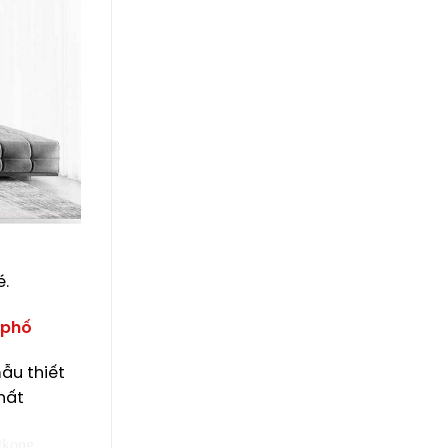
ý
é.
 phố
ẫu thiết
hất