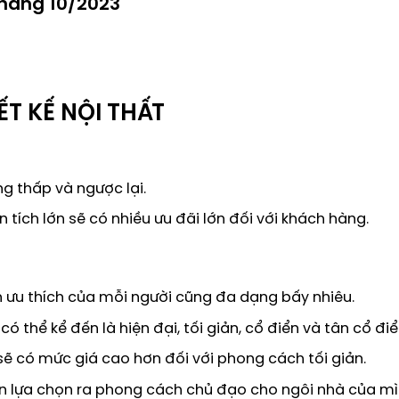
tháng 10/2023
ẾT KẾ NỘI THẤT
ng thấp và ngược lại.
ện tích lớn sẽ có nhiều ưu đãi lớn đối với khách hàng.
 ưu thích của mỗi người cũng đa dạng bấy nhiêu.
 thể kể đến là hiện đại, tối giản, cổ điển và tân cổ điể
ì sẽ có mức giá cao hơn đối với phong cách tối giản.
ên lựa chọn ra phong cách chủ đạo cho ngôi nhà của m