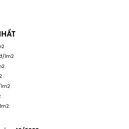
NHẤT
m2
nđ/1m2
m2
2
đ/1m2
2
/1m2