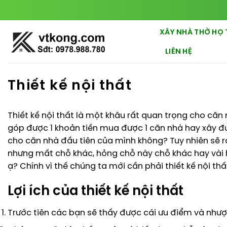
Chuyển
đến
nội
XÂY NHÀ THỜ HỌ 
dung
LIÊN HỆ
Thiết kế nội thất
Thiết kế nội thất là một khâu rất quan trọng cho că
góp được 1 khoản tiền mua được 1 căn nhà hay xây đư
cho căn nhà đầu tiên của mình không? Tuy nhiên sẽ 
nhưng mất chỗ khác, hỏng chỗ này chỗ khác hay vài hô
ạ? Chính vì thế chúng ta mới cần phải thiết kế nội thất
Lợi ích của thiết kế nội thất
Trước tiên các bạn sẽ thấy được cái ưu điểm và nhượ