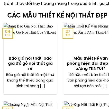
tránh thay đổi hay hoang mang trong quá trình lựa c
CÁC MẪU THIẾT KẾ NỘI THẤT ĐẸP
04
27
Th5
Th1
Báo giá nội thất, báo
Mẫu thiết kế văn
giá đồ gỗ nội thất giá
phòng hiện đại đẹp
rẻ
tượng TKNT014
Báo giá nội thất là một thứ
Sở hữu một bản thiết 
không thể thiếu trong quá
văn phòng hiện đại kh
trình thi công [...]
chỉ tạo nên môi [...]