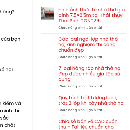
Quá
họ
thời
trình
Doãn
gian
Hình ảnh thực tế nhà thờ gia
 không?
thi
tại
đình 7.5×6.5m tại Thái Thụy
công
Chương
Thái Bình TGNT26
nhà
Dương
ở
Chức năng bình luận bị tắt
thờ
Thường
Hình
họ
Tín
ảnh
Vũ
Hà
à của bạn
Các loại ngói lợp nhà thờ
thực
Đình
Nội
họ, kinh nghiệm thi công
tế
tại
chuẩn đẹp
nhà
Kinh
ở
Chức năng bình luận bị tắt
thờ
Môn
Các
gia
Hải
loại
đình
Dương
7 loại hàng rào nhà thờ họ
kế nội
ngói
7.5×6.5m
đẹp được nhiều gia tộc sử
lợp
tại
dụng
nhà
Thái
ở
Chức năng bình luận bị tắt
thờ
Thụy
7
họ,
Thái
loại
kinh
Bình
Quy trình trát tường lạnh,
hàng
nghiệm
TGNT26
trát 2 lớp khi xây nhà thờ họ
ìm kiếm và
rào
thi
ở
 mình thì
Chức năng bình luận bị tắt
nhà
công
Quy
thờ
chuẩn
 sắc
trình
họ
Chia sẻ bản vẽ CAD cuốn
đẹp
m chất
trát
đẹp
thư – Tài liệu chuẩn cho
tường