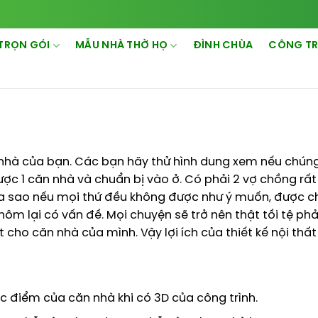
TRỌN GÓI
MẪU NHÀ THỜ HỌ
ĐÌNH CHÙA
CÔNG TR
n nhà của bạn. Các bạn hãy thử hình dung xem nếu chúng
ợc 1 căn nhà và chuẩn bị vào ở. Có phải 2 vợ chồng rấ
ra sao nếu mọi thứ đều không được như ý muốn, được c
m lại có vấn đề. Mọi chuyện sẽ trở nên thật tồi tệ ph
 cho căn nhà của mình. Vậy lợi ích của thiết kế nội thất 
c điểm của căn nhà khi có 3D của công trình.