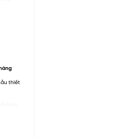
 hàng
ẫu thiết