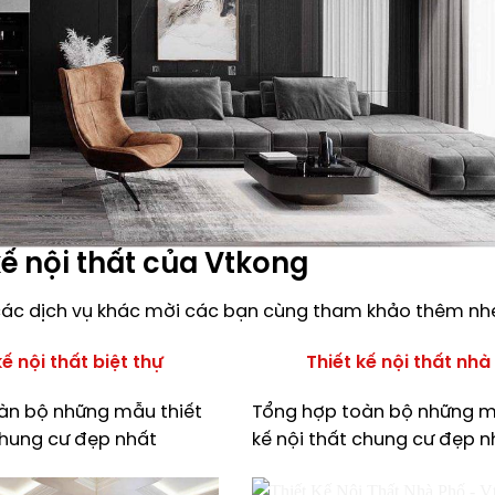
kế nội thất của Vtkong
ó các dịch vụ khác mời các bạn cùng tham khảo thêm nh
kế nội thất biệt thự
Thiết kế nội thất nhà
àn bộ những mẫu thiết
Tổng hợp toàn bộ những m
chung cư đẹp nhất
kế nội thất chung cư đẹp n