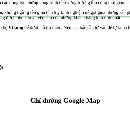
à các dòng tộc những công trình bền vững trường tồn cùng thời gian.
hẩm, không ngừng rèn giũa tích lũy kinh nghiệm để gọt giũa những sả
ng được nhu cầu và yêu cầu của những khách hàng khó tính nhất.
ên hệ
Vtkong
để được hỗ trợ thêm. Nếu các bác cần tư vấn để tự làm cho
ội
Chỉ đường Google Map