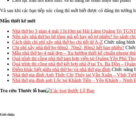
Liên tục trau đồi kiến thức và kĩ năng để hoàn thiện sản phẩm
Và sau khi các bạn tiếp xúc cùng thì mới biết được có đáng tin tưởng 
Mẫu thiết kế mới
Nhà thờ họ 3 gian 4 mái 13x10m tại Hải Lăng Quảng Trị TGN
Nên xây nhà thờ họ bê tông giả gỗ hay gỗ tự nhiên? So sánh chi 
Cách tính chi phí xây nhà thờ họ chi tiết từ A-Z
Chức năng bình l
Chi phí xây nhà thờ họ 60m2, 70m2, 80m2 hết bao nhiêu?
Chức 
Mẫu nhà thờ họ 4 mái đẹp – Xu hướng thiết kế chuẩn phong th
Quá trình thi công nhà thờ tam hợp viện tại Quảng Yên Phú Thọ
Quá trình thi công nhà thờ kết hợp nhà ở tại Tx. Ba Đồn – Quả
Điểm khác biệt giữa nhà thờ họ và nhà thờ gia đình
Chức năng bì
Nhà thờ gia đình Anh Thức Chị Thúy tại Vân Xuân – Vĩnh T
Nhà thờ gia đình anh Lộc tại Khánh Tiên – Yên Khánh – Nin
Tra cứu Thước lỗ ban
Giới thiệu
Vạn sự tùy duyên, hành sự tại nhân - thành sự tại Thiên. Thuận theo tự nhiên
Thi công nhà thờ bê tông giả gỗ trọn gói