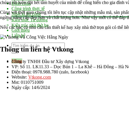
chúng tôi luôn đặt hết tâm huyết của mình để cống hiến cho gia đình v
Đình chùa
Công trình thực tế
Cùng với thời gian chúng tôi liên tục cập nhật những mẫu mã, sản p
Nhật kí thi công
ngừng nâng cấp đẹp hơn và chất lượng hơn. Như vậy mới có thể đáp ứ
Kiến thức Từ đường
Kiến trúc nhà thờ họ
Nếu các bác có nhu cầu cần thiết kế hay xây nhà thờ trọn gói có thể li
Giới thiệu
Liên hệ
Thông tin liên hệ Vtkong
Menu
Công ty TNHH Đầu tư Xây dựng Vtkong
VP: Số 11. LK11.33 – Dọc Bún 1 – La Khê – Hà Đông – Hà N
Điện thoại: 0978.988.780 (zalo, facebook)
Website:
Vtkong.com
Mst: 0110751009
Ngày cấp: 14/6/2024