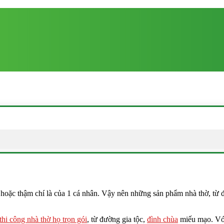
nh hoặc thậm chí là của 1 cá nhân. Vậy nên những sản phẩm nhà thờ, từ 
thi công nhà thờ họ trọn gói
, từ đường gia tộc,
đình chùa
miếu mạo. Với