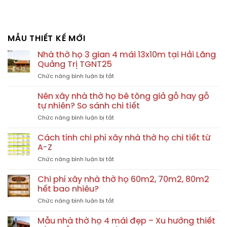
MẪU THIẾT KẾ MỚI
Nhà thờ họ 3 gian 4 mái 13x10m tại Hải Lăng
Quảng Trị TGNT25
ở
Chức năng bình luận bị tắt
Nhà
thờ
Nên xây nhà thờ họ bê tông giả gỗ hay gỗ
họ
tự nhiên? So sánh chi tiết
3
ở
Chức năng bình luận bị tắt
gian
Nên
4
xây
mái
Cách tính chi phí xây nhà thờ họ chi tiết từ
nhà
13x10m
A-Z
thờ
tại
ở
Chức năng bình luận bị tắt
họ
Hải
Cách
bê
Lăng
tính
tông
Chi phí xây nhà thờ họ 60m2, 70m2, 80m2
Quảng
chi
giả
hết bao nhiêu?
Trị
phí
gỗ
TGNT25
ở
Chức năng bình luận bị tắt
xây
hay
Chi
nhà
gỗ
phí
thờ
Mẫu nhà thờ họ 4 mái đẹp – Xu hướng thiết
tự
xây