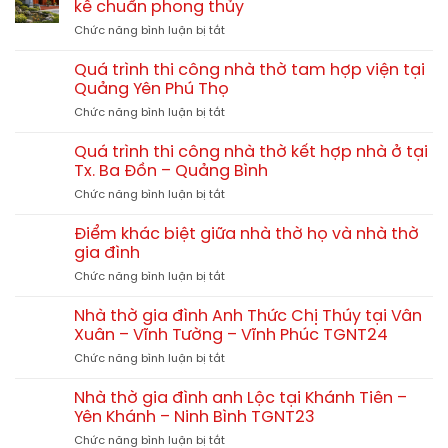
họ
kế chuẩn phong thủy
nhiên?
nhà
chi
So
ở
Chức năng bình luận bị tắt
thờ
tiết
sánh
Mẫu
họ
từ
chi
nhà
60m2,
Quá trình thi công nhà thờ tam hợp viện tại
A-
tiết
thờ
70m2,
Quảng Yên Phú Thọ
Z
họ
80m2
ở
Chức năng bình luận bị tắt
4
hết
Quá
mái
bao
trình
đẹp
Quá trình thi công nhà thờ kết hợp nhà ở tại
nhiêu?
thi
–
Tx. Ba Đồn – Quảng Bình
công
Xu
ở
Chức năng bình luận bị tắt
nhà
hướng
Quá
thờ
thiết
trình
tam
Điểm khác biệt giữa nhà thờ họ và nhà thờ
kế
thi
hợp
gia đình
chuẩn
công
viện
phong
ở
Chức năng bình luận bị tắt
nhà
tại
thủy
Điểm
thờ
Quảng
khác
kết
Nhà thờ gia đình Anh Thức Chị Thúy tại Vân
Yên
biệt
hợp
Xuân – Vĩnh Tường – Vĩnh Phúc TGNT24
Phú
giữa
nhà
Thọ
ở
Chức năng bình luận bị tắt
nhà
ở
Nhà
thờ
tại
thờ
họ
Nhà thờ gia đình anh Lộc tại Khánh Tiên –
Tx.
gia
và
Yên Khánh – Ninh Bình TGNT23
Ba
đình
nhà
Đồn
ở
Chức năng bình luận bị tắt
Anh
thờ