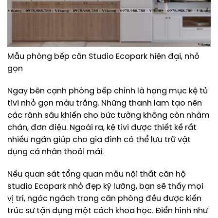
Mẫu phòng bếp căn Studio Ecopark hiện đại, nhỏ
gọn
Ngay bên cạnh phòng bếp chính là hạng mục kệ tủ
tivi nhỏ gọn màu trắng. Những thanh lam tạo nên
các rãnh sâu khiến cho bức tường không còn nhàm
chán, đơn điệu. Ngoài ra, kệ tivi được thiết kế rất
nhiều ngăn giúp cho gia đình có thể lưu trữ vật
dụng cá nhân thoải mái.
Nếu quan sát tổng quan mẫu nội thất căn hộ
studio Ecopark nhỏ đẹp kỹ lưỡng, bạn sẽ thấy mọi
vị trí, ngóc ngách trong căn phòng đều được kiến
trúc sư tận dụng một cách khoa học. Điển hình như