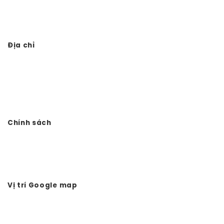
Thi công từ đường 3 gian giả gỗ
Địa chỉ
Công ty TNHH Đầu tư Xây dựng Vtkong
VP: Số 11. LK11.33 - Dọc Bún 1 - La Khê - Hà Đông - Hà Nội
Điện thoại: 0978.988.780
Website:
Vtkong.com
Chính sách
Chính sách bảo mật
Hình thức thanh toán
Tuyển dụng Vtkong
Vị trí Google map