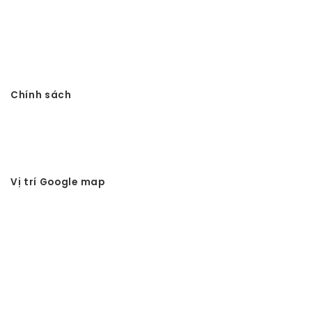
Công ty TNHH Đầu tư Xây dựng Vtkong
VP: Số 11. LK11.33 - Dọc Bún 1 - La Khê - Hà Đông - Hà Nội
Điện thoại: 0978.988.780
Website:
Vtkong.com
Chính sách
Chính sách bảo mật
Hình thức thanh toán
Tuyển dụng Vtkong
Vị trí Google map