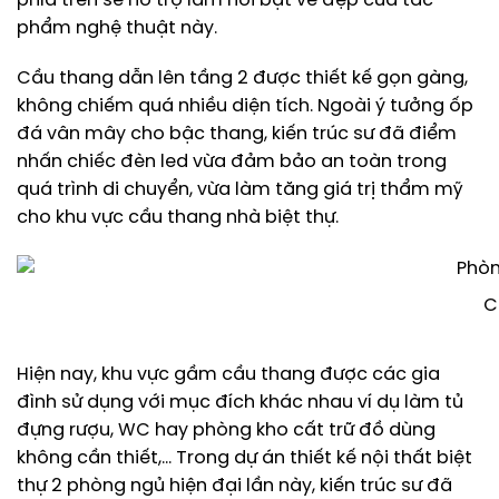
phía trên sẽ hỗ trợ làm nổi bật vẻ đẹp của tác
phẩm nghệ thuật này.
Cầu thang dẫn lên tầng 2 được thiết kế gọn gàng,
không chiếm quá nhiều diện tích. Ngoài ý tưởng ốp
đá vân mây cho bậc thang, kiến trúc sư đã điểm
nhấn chiếc đèn led vừa đảm bảo an toàn trong
quá trình di chuyển, vừa làm tăng giá trị thẩm mỹ
cho khu vực cầu thang nhà biệt thự.
C
Hiện nay, khu vực gầm cầu thang được các gia
đình sử dụng với mục đích khác nhau ví dụ làm tủ
đựng rượu, WC hay phòng kho cất trữ đồ dùng
không cần thiết,… Trong dự án thiết kế nội thất biệt
thự 2 phòng ngủ hiện đại lần này, kiến trúc sư đã