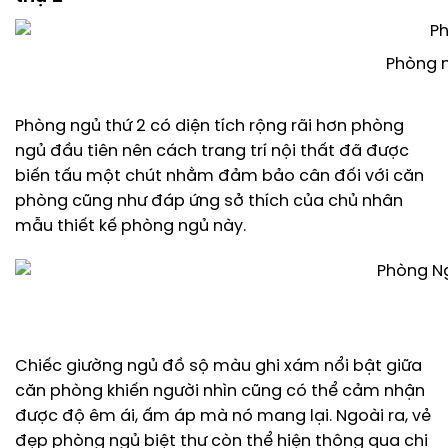
Phòng n
Phòng ngủ thứ 2 có diện tích rộng rãi hơn phòng
ngủ đầu tiên nên cách trang trí nội thất đã được
biến tấu một chút nhằm đảm bảo cân đối với căn
phòng cũng như đáp ứng sở thích của chủ nhân
mẫu thiết kế phòng ngủ này.
Chiếc giường ngủ đồ sộ màu ghi xám nổi bật giữa
căn phòng khiến người nhìn cũng có thể cảm nhận
được độ êm ái, ấm áp mà nó mang lại. Ngoài ra, vẻ
đẹp phòng ngủ biệt thự còn thể hiện thông qua chi