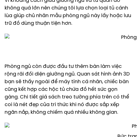
Vì khoảng cách giữa giường ngủ và tủ quần áo
không quá lớn nên chúng tôi lựa chọn loại tủ cánh
lùa giúp chủ nhân mẫu phòng ngủ này lấy hoặc lưu
trữ đồ dùng thuận tiện hơn.
Phòng ngủ còn được đầu tư thêm bàn làm việc
rộng rãi đối diện giường ngủ. Quan sát hình ảnh 3D
bạn sẽ thấy ngoài để máy tính cá nhân, chiếc bàn
cũng kết hợp các hộc tủ chứa đồ hết sức gọn
gàng. Chi tiết giá sách treo tường phía trên có thể
coi là nét đẹp của tri thức khi nó được sắp xếp
ngăn nắp, không chiếm quá nhiều không gian.
Bức tra