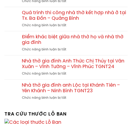
ở
Chức năng bình luận bị tắt
4
hết
Quá
mái
bao
trình
đẹp
Quá trình thi công nhà thờ kết hợp nhà ở tại
nhiêu?
thi
–
Tx. Ba Đồn – Quảng Bình
công
Xu
ở
Chức năng bình luận bị tắt
nhà
hướng
Quá
thờ
thiết
trình
tam
Điểm khác biệt giữa nhà thờ họ và nhà thờ
kế
thi
hợp
gia đình
chuẩn
công
viện
phong
ở
Chức năng bình luận bị tắt
nhà
tại
thủy
Điểm
thờ
Quảng
khác
kết
Nhà thờ gia đình Anh Thức Chị Thúy tại Vân
Yên
biệt
hợp
Xuân – Vĩnh Tường – Vĩnh Phúc TGNT24
Phú
giữa
nhà
Thọ
ở
Chức năng bình luận bị tắt
nhà
ở
Nhà
thờ
tại
thờ
họ
Nhà thờ gia đình anh Lộc tại Khánh Tiên –
Tx.
gia
và
Yên Khánh – Ninh Bình TGNT23
Ba
đình
nhà
Đồn
ở
Chức năng bình luận bị tắt
Anh
thờ
–
Nhà
Thức
gia
Quảng
thờ
Chị
đình
Bình
gia
TRA CỨU THƯỚC LỖ BAN
Thúy
đình
tại
anh
Vân
Lộc
Xuân