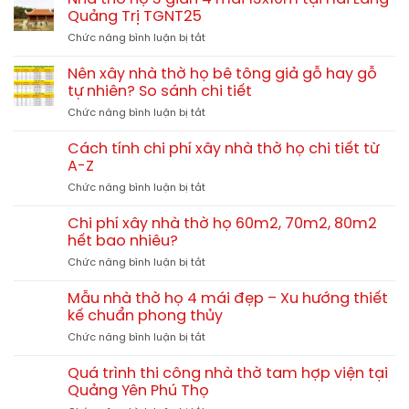
Quảng Trị TGNT25
ở
Chức năng bình luận bị tắt
Nhà
thờ
Nên xây nhà thờ họ bê tông giả gỗ hay gỗ
họ
tự nhiên? So sánh chi tiết
3
ở
Chức năng bình luận bị tắt
gian
Nên
4
xây
mái
Cách tính chi phí xây nhà thờ họ chi tiết từ
nhà
13x10m
A-Z
thờ
tại
ở
Chức năng bình luận bị tắt
họ
Hải
Cách
bê
Lăng
tính
tông
Chi phí xây nhà thờ họ 60m2, 70m2, 80m2
Quảng
chi
giả
hết bao nhiêu?
Trị
phí
gỗ
TGNT25
ở
Chức năng bình luận bị tắt
xây
hay
Chi
nhà
gỗ
phí
thờ
Mẫu nhà thờ họ 4 mái đẹp – Xu hướng thiết
tự
xây
họ
kế chuẩn phong thủy
nhiên?
nhà
chi
So
ở
Chức năng bình luận bị tắt
thờ
tiết
sánh
Mẫu
họ
từ
chi
nhà
60m2,
Quá trình thi công nhà thờ tam hợp viện tại
A-
tiết
thờ
70m2,
Quảng Yên Phú Thọ
Z
họ
80m2