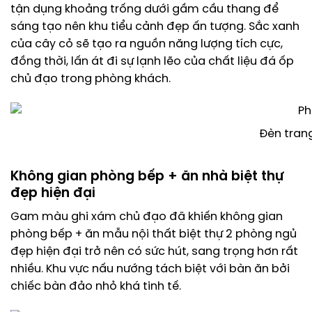
tận dụng khoảng trống dưới gầm cầu thang để
sáng tạo nên khu tiểu cảnh đẹp ấn tượng. Sắc xanh
của cây cỏ sẽ tạo ra nguồn năng lượng tích cực,
đồng thời, lấn át đi sự lạnh lẽo của chất liệu đá ốp
chủ đạo trong phòng khách.
Đèn trang
Không gian phòng bếp + ăn nhà biệt thự
đẹp hiện đại
Gam màu ghi xám chủ đạo đã khiến không gian
phòng bếp + ăn mẫu nội thất biệt thự 2 phòng ngủ
đẹp hiện đại trở nên có sức hút, sang trọng hơn rất
nhiều. Khu vực nấu nướng tách biệt với bàn ăn bởi
chiếc bàn đảo nhỏ khá tinh tế.