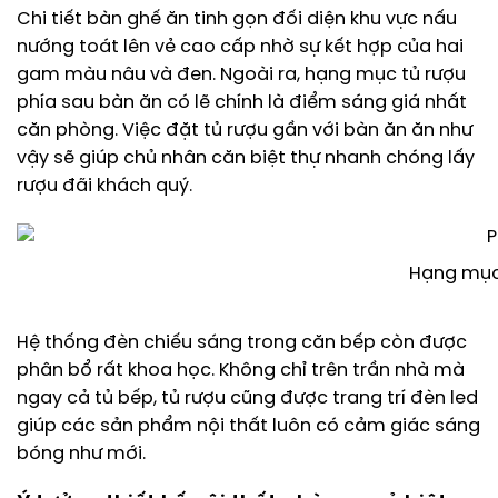
Chi tiết bàn ghế ăn tinh gọn đối diện khu vực nấu
nướng toát lên vẻ cao cấp nhờ sự kết hợp của hai
gam màu nâu và đen. Ngoài ra, hạng mục tủ rượu
phía sau bàn ăn có lẽ chính là điểm sáng giá nhất
căn phòng. Việc đặt tủ rượu gần với bàn ăn ăn như
vậy sẽ giúp chủ nhân căn biệt thự nhanh chóng lấy
rượu đãi khách quý.
Hạng mục 
Hệ thống đèn chiếu sáng trong căn bếp còn được
phân bổ rất khoa học. Không chỉ trên trần nhà mà
ngay cả tủ bếp, tủ rượu cũng được trang trí đèn led
giúp các sản phẩm nội thất luôn có cảm giác sáng
bóng như mới.