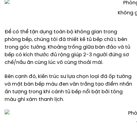
Không g
Để có thể tận dụng toàn bộ không gian trong
phòng bếp, chúng tôi đã thiết kế tủ bếp chữ L bên
trong góc tường. Khoảng trống giữa bàn đảo và tủ
bếp có kích thước đủ rộng giúp 2-3 người đứng sơ
chế/nấu ăn cùng lúc vô cùng thoải mái.
Bên cạnh đó, kiến trúc sư lựa chọn loại đá ốp tường
và mặt bàn bếp màu đen vân trắng tạo điểm nhấn
ấn tượng trong khi cánh tủ bếp nổi bật bởi tông
màu ghi xám thanh lịch.