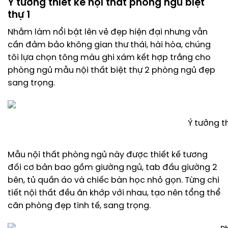
Ý tưởng thiết kế nội thất phòng ngủ biệt
thự 1
Nhằm làm nổi bật lên vẻ đẹp hiện đại nhưng vẫn
cần đảm bảo không gian thư thái, hài hòa, chúng
tôi lựa chọn tông màu ghi xám kết hợp trắng cho
phòng ngủ mẫu nội thất biệt thự 2 phòng ngủ đẹp
sang trọng.
Ý tưởng t
Mẫu nội thất phòng ngủ này được thiết kế tương
đối cơ bản bao gồm giường ngủ, tab đầu giường 2
bên, tủ quần áo và chiếc bàn học nhỏ gọn. Từng chi
tiết nội thất đều ăn khớp với nhau, tạo nên tổng thể
căn phòng đẹp tinh tế, sang trọng.