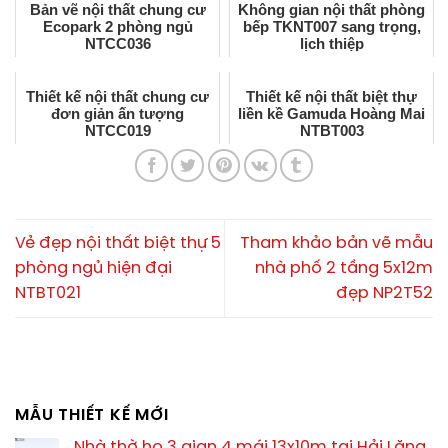
Bản vẽ nội thất chung cư
Không gian nội thất phòng
Ecopark 2 phòng ngủ
bếp TKNT007 sang trọng,
NTCC036
lịch thiệp
Thiết kế nội thất chung cư
Thiết kế nội thất biệt thự
đơn giản ấn tượng
liền kề Gamuda Hoàng Mai
NTCC019
NTBT003
Vẻ đẹp nội thất biệt thự 5
Tham khảo bản vẽ mẫu
phòng ngủ hiện đại
nhà phố 2 tầng 5x12m
NTBT021
đẹp NP2T52
MẪU THIẾT KẾ MỚI
Nhà thờ họ 3 gian 4 mái 13x10m tại Hải Lăng