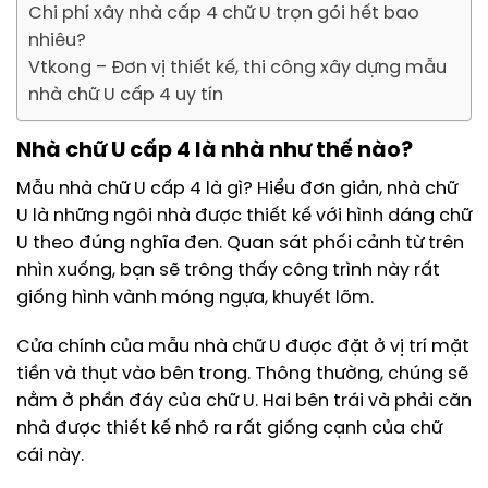
Chi phí xây nhà cấp 4 chữ U trọn gói hết bao
nhiêu?
Vtkong – Đơn vị thiết kế, thi công xây dựng mẫu
nhà chữ U cấp 4 uy tín
Nhà chữ U cấp 4 là nhà như thế nào?
Mẫu nhà chữ U cấp 4 là gì? Hiểu đơn giản, nhà chữ
U là những ngôi nhà được thiết kế với hình dáng chữ
U theo đúng nghĩa đen. Quan sát phối cảnh từ trên
nhìn xuống, bạn sẽ trông thấy công trình này rất
giống hình vành móng ngựa, khuyết lõm.
Cửa chính của mẫu nhà chữ U được đặt ở vị trí mặt
tiền và thụt vào bên trong. Thông thường, chúng sẽ
nằm ở phần đáy của chữ U. Hai bên trái và phải căn
nhà được thiết kế nhô ra rất giống cạnh của chữ
cái này.