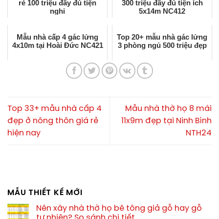
rẻ 100 triệu đầy đủ tiện
300 triệu đầy đủ tiện ích
nghi
5x14m NC412
Mẫu nhà cấp 4 gác lửng
Top 20+ mẫu nhà gác lửng
4x10m tại Hoài Đức NC421
3 phòng ngủ 500 triệu đẹp
Top 33+ mẫu nhà cấp 4
Mẫu nhà thờ họ 8 mái
đẹp ở nông thôn giá rẻ
11x9m đẹp tại Ninh Bình
hiện nay
NTH24
MẪU THIẾT KẾ MỚI
Nên xây nhà thờ họ bê tông giả gỗ hay gỗ
tự nhiên? So sánh chi tiết