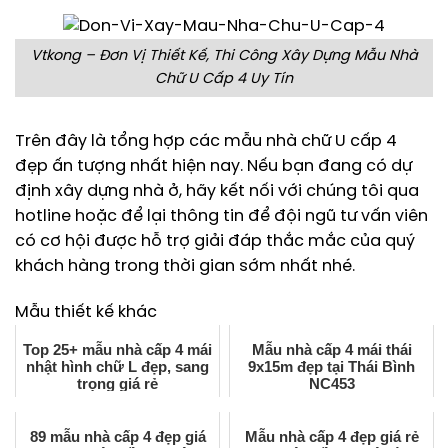
Vtkong – Đơn Vị Thiết Kế, Thi Công Xây Dựng Mẫu Nhà
Chữ U Cấp 4 Uy Tín
Trên đây là tổng hợp các mẫu nhà chữ U cấp 4
đẹp ấn tượng nhất hiện nay. Nếu bạn đang có dự
định xây dựng nhà ở, hãy kết nối với chúng tôi qua
hotline hoặc để lại thông tin để đội ngũ tư vấn viên
có cơ hội được hỗ trợ giải đáp thắc mắc của quý
khách hàng trong thời gian sớm nhất nhé.
Mẫu thiết kế khác
Top 25+ mẫu nhà cấp 4 mái
Mẫu nhà cấp 4 mái thái
nhật hình chữ L đẹp, sang
9x15m đẹp tại Thái Bình
trọng giá rẻ
NC453
89 mẫu nhà cấp 4 đẹp giá
Mẫu nhà cấp 4 đẹp giá rẻ