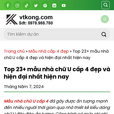
Chuyển
đến
nội
dung
Trang chủ
»
Mẫu nhà cấp 4 đẹp
»
Top 23+ mẫu nhà
chữ U cấp 4 đẹp và hiện đại nhất hiện nay
Top 23+ mẫu nhà chữ U cấp 4 đẹp và
hiện đại nhất hiện nay
Tháng Năm 7, 2024
Mẫu nhà chữ U cấp 4
đã gây được ấn tượng mạnh
đến nhiều người thời gian qua nhờ thiết kế kiểu dáng