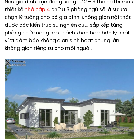
Nếu gia đình bạn đang sống từ 2 – 3 thế hệ thì mẫu
thiết kế
nhà cấp 4
chữ U 3 phòng ngủ sẽ là sự lựa
chọn lý tưởng cho cả gia đình. Không gian nội thất
được các kiến trúc sư nghiên cứu, sắp xếp từng
phòng chức năng một cách khoa học, hợp lý nhất
vừa đảm bảo không gian sinh hoạt chung lẫn
không gian riêng tư cho mỗi người.