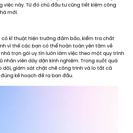
g việc này. Từ đó chủ đầu tư cũng tiết kiệm công
nhà mới.
 có kĩ thuật hiện trường đảm bảo, kiểm tra chất
ính vì thế các bạn có thể hoàn toàn yên tâm về
à trọn gói uy tín luôn làm việc theo một quy trình
gũ nhân viên dày dặn kinh nghiệm. Trong suốt quá
 dõi, giám sát chặt chẽ công trình và lo tất cả
 đúng kế hoạch đề ra ban đầu.