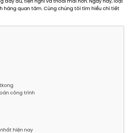
đầy đủ, tiện nghi và thoải mái hơn. Ngày nay, loại
h hàng quan tâm. Cùng chúng tôi tìm hiểu chi tiết
Vtkong
toán công trình
 nhất hiện nay