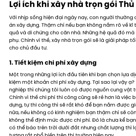
Lợi ích khi xây nhà trọn gói Th
Với nhịp sống hiện đại ngày nay, con người thường c
án xây dựng. Thậm chí nếu bạn không nắm rõ về kĩ t
quả và di chứng cho căn nhà. Những hệ quả đó mà n
phụ. Chính vì thế, xây nhà trọn gói sẽ là giải pháp t
cho chủ đầu tư.
1. Tiết kiệm chi phí xây dựng
Một trong những lợi ích đầu tiên khi bạn chọn lựa dị
kiệm một khoản chi phí xây dựng. Tại sao lại vậy ạ?
nghiệp thì chúng tôi luôn có được nguồn cung vật tư,
Chính vì thế chi phí thi công cũng sẽ rẻ hơn là việc 
dựng, tự thi công thì sẽ rất khó để bạn nắm được giá
nữa, nếu không có kinh nghiệm bạn thậm chí sẽ còn
không thể định mức được chi phí. Đó là chưa kể bạ
có thể báo trên trời dưới đất nhưng chất lượng thì l
tượng rất phổ biến trên thị trường hiện nay.