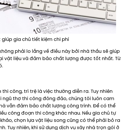
giúp gia chủ tiết kiệm chi phí
không phải lo lắng về điều này bởi nhà thầu sẽ giúp
oại vật liệu và đảm bảo chất lượng được tốt nhất. Từ
ó.
 thi công, trì trệ là việc thường diễn ra. Tuy nhiên
đội ngũ thợ thi công đông đảo, chúng tôi luôn cam
mà vẫn đảm bảo chất lượng công trình. Để có thể
iều công đoạn thi công khác nhau. Nếu gia chủ tự
khảo, chọn lựa vật liệu song cũng có thể phải bỏ ra
h. Tuy nhiên, khi sử dụng dịch vụ xây nhà trọn gói ở