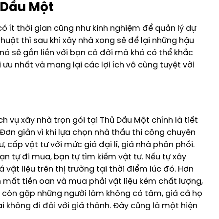
ủ Dầu Một
ó ít thời gian cũng như kinh nghiệm để quản lý dự
huật thì sau khi xây nhà xong sẽ để lại những hậu
ó sẽ gắn liền với bạn cả đời mà khó có thể khắc
ối ưu nhất và mang lại các lợi ích vô cùng tuyệt vời
ch vụ xây nhà trọn gói tại Thủ Dầu Một chính là tiết
 Đơn giản vì khi lựa chọn nhà thầu thi công chuyên
 cấp vật tư với mức giá đại lí, giá nhà phân phối.
bạn tự đi mua, bạn tự tìm kiếm vật tư. Nếu tự xây
 vật liệu trên thị trường tại thời điểm lúc đó. Hơn
 mất tiền oan và mua phải vật liệu kém chất lượng,
n còn gặp những người làm không có tâm, giá cả họ
ại không đi đôi với giá thành. Đây cũng là một hiện