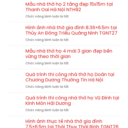
trình
9.27×7.5m
Mẫu nhà thờ họ 2 tầng đẹp 15x15m tại
kiến
thi
tại
Thanh Oai Hà Nội NTH92
trúc
công
Tiền
tâm
ở
Chức năng bình luận bị tắt
nhà
Hải
linh
Mẫu
thờ
Thái
đậm
nhà
gia
Hình ảnh nhà thờ gia đình 8.36×6.5m tại
Bình
chất
thờ
đình
Thủy An Đông Triều Quảng Ninh TGNT27
NTH93
bắc
họ
8.36×7.5m
bộ
ở
Chức năng bình luận bị tắt
2
tại
Hình
tầng
Xã
ảnh
đẹp
Mẫu nhà thờ họ 4 mái 3 gian đẹp bền
Phú
nhà
15x15m
vững theo thời gian
Châu
thờ
tại
Ba
ở
Chức năng bình luận bị tắt
gia
Thanh
Vì
Mẫu
đình
Oai
Hà
nhà
8.36×6.5m
Quá trình thi công nhà thờ họ Doãn tại
Hà
Nội
thờ
tại
Chương Dương Thường Tín Hà Nội
Nội
họ
Thủy
NTH92
ở
Chức năng bình luận bị tắt
4
An
Quá
mái
Đông
trình
3
Quá trình thi công nhà thờ họ Vũ Đình tại
Triều
thi
gian
Kinh Môn Hải Dương
Quảng
công
đẹp
Ninh
ở
Chức năng bình luận bị tắt
nhà
bền
TGNT27
Quá
thờ
vững
trình
họ
Hình ảnh thực tế nhà thờ gia đình
theo
thi
Doãn
7.5×6.5m tại Thái Thụy Thái Bình TGNT26
thời