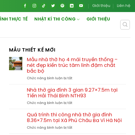
Giới thiệu
Liên hệ
ÌNH THỰC TẾ
NHẬT KÍ THI CÔNG
GIỚI THIỆU
MẪU THIẾT KẾ MỚI
Mẫu nhà thờ họ 4 mái truyền thống –
nét đẹp kiến trúc tâm linh đậm chất
bắc bộ
ở
Chức năng bình luận bị tắt
Mẫu
nhà
Nhà thờ gia đình 3 gian 9.27×7.5m tại
thờ
Tiền Hải Thái Bình NTH93
họ
ở
Chức năng bình luận bị tắt
4
Nhà
mái
thờ
truyền
Quá trình thi công nhà thờ gia đình
gia
thống
8.36×7.5m tại Xã Phú Châu Ba Vì Hà Nội
đình
–
ở
Chức năng bình luận bị tắt
3
nét
Quá
gian
đẹp