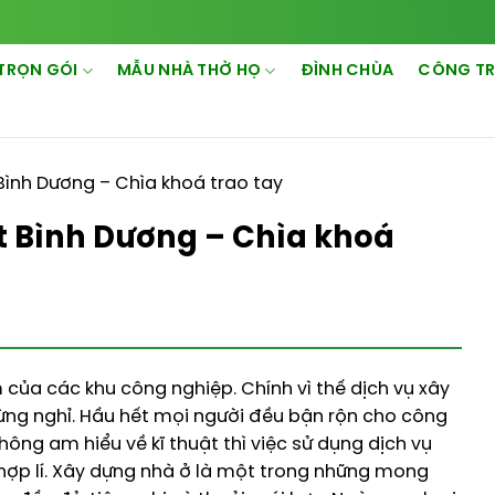
TRỌN GÓI
MẪU NHÀ THỜ HỌ
ĐÌNH CHÙA
CÔNG TR
Bình Dương – Chìa khoá trao tay
t Bình Dương – Chìa khoá
 của các khu công nghiệp. Chính vì thế dịch vụ xây
ừng nghỉ. Hầu hết mọi người đều bận rộn cho công
hông am hiểu về kĩ thuật thì việc sử dụng dịch vụ
t hợp lí. Xây dựng nhà ở là một trong những mong