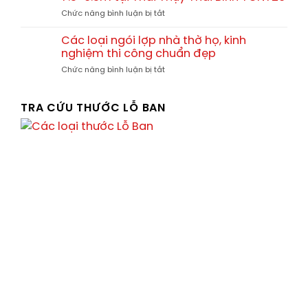
công
tại
gian
ở
Chức năng bình luận bị tắt
nhà
Chương
Hình
thờ
Dương
ảnh
họ
Các loại ngói lợp nhà thờ họ, kinh
Thường
thực
Vũ
nghiệm thi công chuẩn đẹp
Tín
tế
Đình
Hà
ở
Chức năng bình luận bị tắt
nhà
tại
Nội
Các
thờ
Kinh
loại
gia
Môn
ngói
TRA CỨU THƯỚC LỖ BAN
đình
Hải
lợp
7.5×6.5m
Dương
nhà
tại
thờ
Thái
họ,
Thụy
kinh
Thái
nghiệm
Bình
thi
TGNT26
công
chuẩn
đẹp