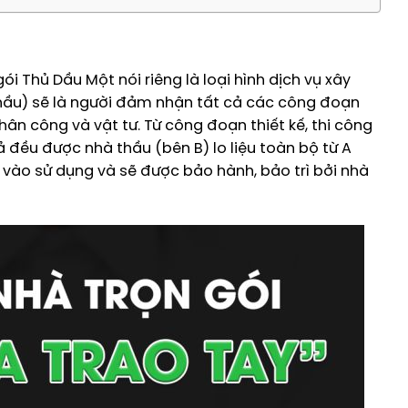
ói Thủ Dầu Một nói riêng là loại hình dịch vụ xây
thầu) sẽ là người đảm nhận tất cả các công đoạn
n công và vật tư. Từ công đoạn thiết kế, thi công
ả đều được nhà thầu (bên B) lo liệu toàn bộ từ A
a vào sử dụng và sẽ được bảo hành, bảo trì bởi nhà