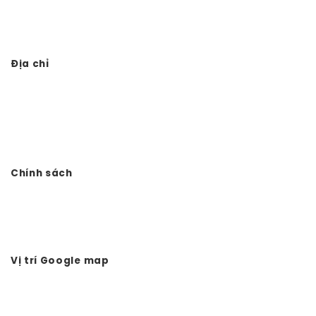
Thi công từ đường 3 gian giả gỗ
Địa chỉ
Công ty TNHH Đầu tư Xây dựng Vtkong
VP: Số 11. LK11.33 - Dọc Bún 1 - La Khê - Hà Đông - Hà Nội
Điện thoại: 0978.988.780
Website:
Vtkong.com
Chính sách
Chính sách bảo mật
Hình thức thanh toán
Tuyển dụng Vtkong
Vị trí Google map