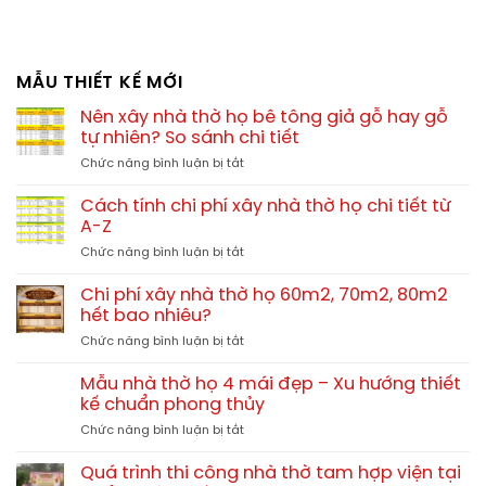
MẪU THIẾT KẾ MỚI
Nên xây nhà thờ họ bê tông giả gỗ hay gỗ
tự nhiên? So sánh chi tiết
ở
Chức năng bình luận bị tắt
Nên
xây
Cách tính chi phí xây nhà thờ họ chi tiết từ
nhà
A-Z
thờ
ở
Chức năng bình luận bị tắt
họ
Cách
bê
tính
tông
Chi phí xây nhà thờ họ 60m2, 70m2, 80m2
chi
giả
hết bao nhiêu?
phí
gỗ
ở
Chức năng bình luận bị tắt
xây
hay
Chi
nhà
gỗ
phí
thờ
Mẫu nhà thờ họ 4 mái đẹp – Xu hướng thiết
tự
xây
họ
kế chuẩn phong thủy
nhiên?
nhà
chi
So
ở
Chức năng bình luận bị tắt
thờ
tiết
sánh
Mẫu
họ
từ
chi
nhà
60m2,
Quá trình thi công nhà thờ tam hợp viện tại
A-
tiết
thờ