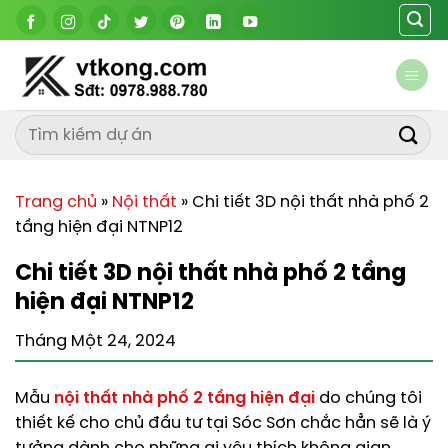
Chuyển
đến
nội
dung
Trang chủ
»
Nội thất
»
Chi tiết 3D nội thất nhà phố 2
tầng hiện đại NTNP12
Chi tiết 3D nội thất nhà phố 2 tầng
hiện đại NTNP12
Tháng Một 24, 2024
Mẫu
nội thất nhà phố 2 tầng hiện đại
do chúng tôi
thiết kế cho chủ đầu tư tại Sóc Sơn chắc hẳn sẽ là ý