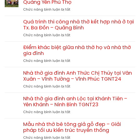
70m2,
Quảng Yên Phú Thọ
Z
họ
80m2
ở
Chức năng bình luận bị tắt
4
hết
Quá
mái
bao
trình
đẹp
Quá trình thi công nhà thờ kết hợp nhà ở tại
nhiêu?
thi
–
Tx. Ba Đồn – Quảng Bình
công
Xu
ở
Chức năng bình luận bị tắt
nhà
hướng
Quá
thờ
thiết
trình
tam
Điểm khác biệt giữa nhà thờ họ và nhà thờ
kế
thi
hợp
gia đình
chuẩn
công
viện
phong
ở
Chức năng bình luận bị tắt
nhà
tại
thủy
Điểm
thờ
Quảng
khác
kết
Nhà thờ gia đình Anh Thức Chị Thúy tại Vân
Yên
biệt
hợp
Xuân – Vĩnh Tường – Vĩnh Phúc TGNT24
Phú
giữa
nhà
Thọ
ở
Chức năng bình luận bị tắt
nhà
ở
Nhà
thờ
tại
thờ
họ
Nhà thờ gia đình anh Lộc tại Khánh Tiên –
Tx.
gia
và
Yên Khánh – Ninh Bình TGNT23
Ba
đình
nhà
Đồn
ở
Chức năng bình luận bị tắt
Anh
thờ
–
Nhà
Thức
gia
Quảng
thờ
Chị
Mẫu nhà thờ bê tông giả gỗ đẹp – Giải
đình
Bình
gia
Thúy
pháp tối ưu kiến trúc truyền thống
đình
tại
ở
Chức năng bình luận bị tắt
anh
Vân