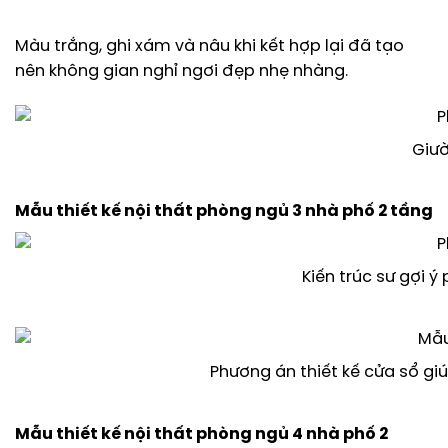
Màu trắng, ghi xám và nâu khi kết hợp lại đã tạo
nên không gian nghỉ ngơi đẹp nhẹ nhàng.
Giườ
Mẫu thiết kế nội thất phòng ngủ 3 nhà phố 2 tầng
Kiến trúc sư gợi 
Phương án thiết kế cửa sổ g
Mẫu thiết kế nội thất phòng ngủ 4 nhà phố 2