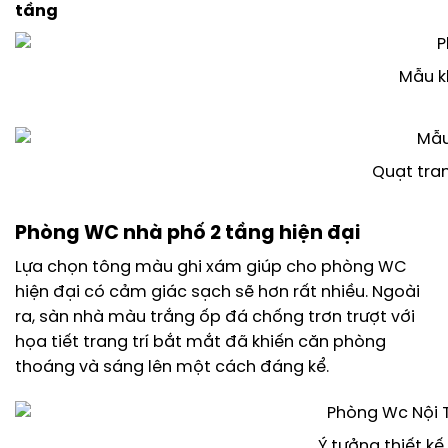
tầng
Mẫu k
Quạt tran
Phòng WC nhà phố 2 tầng hiện đại
Lựa chọn tông màu ghi xám giúp cho phòng WC
hiện đại có cảm giác sạch sẽ hơn rất nhiều. Ngoài
ra, sàn nhà màu trắng ốp đá chống trơn trượt với
họa tiết trang trí bắt mắt đã khiến căn phòng
thoáng và sáng lên một cách đáng kể.
Ý tưởng thiết kế