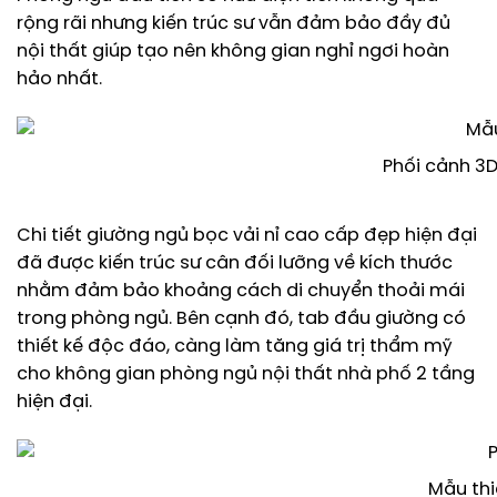
rộng rãi nhưng kiến trúc sư vẫn đảm bảo đầy đủ
nội thất giúp tạo nên không gian nghỉ ngơi hoàn
hảo nhất.
Phối cảnh 3D
Chi tiết giường ngủ bọc vải nỉ cao cấp đẹp hiện đại
đã được kiến trúc sư cân đối lưỡng về kích thước
nhằm đảm bảo khoảng cách di chuyển thoải mái
trong phòng ngủ. Bên cạnh đó, tab đầu giường có
thiết kế độc đáo, càng làm tăng giá trị thẩm mỹ
cho không gian phòng ngủ nội thất nhà phố 2 tầng
hiện đại.
Mẫu thi