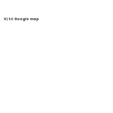
Hình thức thanh toán
Tuyển dụng Vtkong
Vị trí Google map
Bản quyền © 2024 - Vtkong