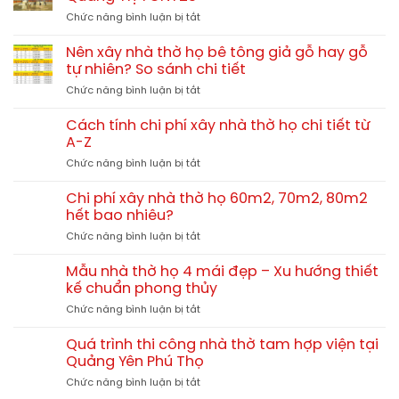
thờ
kiến
ở
Chức năng bình luận bị tắt
3
trúc
Nhà
gian
đậm
thờ
nhỏ
Nên xây nhà thờ họ bê tông giả gỗ hay gỗ
chất
họ
đẹp
tự nhiên? So sánh chi tiết
miền
3
chuẩn
Trung
ở
Chức năng bình luận bị tắt
gian
phong
Nên
4
thủy
xây
mái
Cách tính chi phí xây nhà thờ họ chi tiết từ
nhà
13x10m
A-Z
thờ
tại
ở
Chức năng bình luận bị tắt
họ
Hải
Cách
bê
Lăng
tính
tông
Chi phí xây nhà thờ họ 60m2, 70m2, 80m2
Quảng
chi
giả
hết bao nhiêu?
Trị
phí
gỗ
TGNT25
ở
Chức năng bình luận bị tắt
xây
hay
Chi
nhà
gỗ
phí
thờ
Mẫu nhà thờ họ 4 mái đẹp – Xu hướng thiết
tự
xây
họ
kế chuẩn phong thủy
nhiên?
nhà
chi
So
ở
Chức năng bình luận bị tắt
thờ
tiết
sánh
Mẫu
họ
từ
chi
nhà
60m2,
Quá trình thi công nhà thờ tam hợp viện tại
A-
tiết
thờ
70m2,
Quảng Yên Phú Thọ
Z
họ
80m2
ở
Chức năng bình luận bị tắt
4
hết
Quá