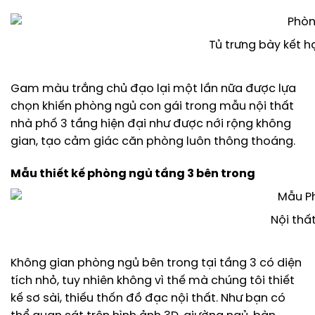
Tủ trưng bày kết h
Gam màu trắng chủ đạo lại một lần nữa được lựa
chọn khiến phòng ngủ con gái trong mẫu nội thất
nhà phố 3 tầng hiện đại như được nới rộng không
gian, tạo cảm giác căn phòng luôn thông thoáng.
Mẫu thiết kế phòng ngủ tầng 3 bên trong
Nội thấ
Không gian phòng ngủ bên trong tại tầng 3 có diện
tích nhỏ, tuy nhiên không vì thế mà chúng tôi thiết
kế sơ sài, thiếu thốn đồ đạc nội thất. Như bạn có