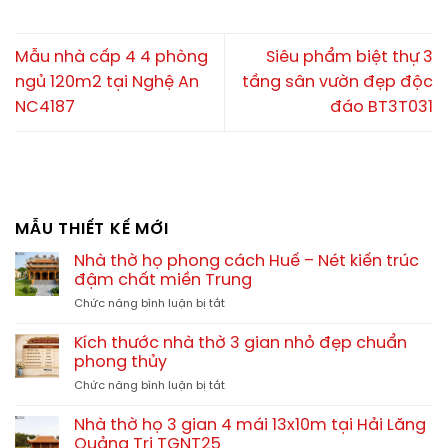
Mẫu nhà cấp 4 4 phòng
Siêu phẩm biệt thự 3
ngủ 120m2 tại Nghệ An
tầng sân vườn đẹp độc
NC4187
đáo BT3T031
MẪU THIẾT KẾ MỚI
Nhà thờ họ phong cách Huế – Nét kiến trúc
đậm chất miền Trung
ở
Chức năng bình luận bị tắt
Nhà
thờ
Kích thước nhà thờ 3 gian nhỏ đẹp chuẩn
họ
phong thủy
phong
ở
Chức năng bình luận bị tắt
cách
Kích
Huế
thước
–
Nhà thờ họ 3 gian 4 mái 13x10m tại Hải Lăng
nhà
Nét
Quảng Trị TGNT25