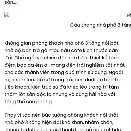
sàn,…
Cầu thang nhà phố 3 tầng
Không gian phòng khách nhà phố 3 tầng nổi bật
nhờ bộ bàn trà gỗ màu nâu cafe kích thước cân
đối. Ghế ngồi và chiếc đôn rời được thiết kế tấm
đệm bọc da êm ái, mang đến trải nghiệm tốt nhất
cho các thành viên trong quá trình sử dụng. Ngoài
ra, nhằm loại bỏ sự trống trải bên dưới bộ bàn trà
tiếp khách, kiến trúc sư đã khéo léo trang trí tấm
thảm lót sàn độc lạ nhưng vô cùng hài hòa với
tổng thể căn phòng.
Thay vì tạo nên bức tường phòng khách nội thất
nhà phố 3 tầng hiện đại khô khan, nhàm chán,
chúng tôi lựa chọn các thanh lam gỗ nâu kết hợp