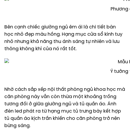
Phương á
Bên cạnh chiếc giường ngủ êm ái là chi tiết bàn
học nhỏ đẹp màu hồng. Hạng mục cửa sổ kính tuy
nhỏ nhưng khả năng thu ánh sáng tự nhiên và lưu
thông không khí của nó rất tốt.
Ý tưởng
Nhờ cách sắp xếp nội thất phòng ngủ khoa học mà
căn phòng này vẫn còn thừa một khoảng trống
tương đối ở giữa giường ngủ và tủ quần áo. Ánh
đèn led phát ra từ hạng mục tủ trưng bày kết hợp
tủ quần áo kịch trần khiến cho căn phòng trở nên
bừng sáng.