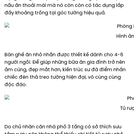
nấu ăn thoải mái mà nó còn còn có tác dụng lấp
đầy khoảng trống tại góc tường hiệu quả.
Hình ản
Bàn ghế ăn nhỏ nhắn được thiết kế dành cho 4-6
người ngồi. Để giúp những bữa ăn gia đình trở nên
ấm cúng, đẹp mắt hơn, kiến trúc sư đã điểm nhấn
chiếc đèn thả treo tường hiện đại, vô cùng cùng
độc đáo.
Tủ rư
Do chủ nhân căn nhà phố 3 tầng có sở thích sưu