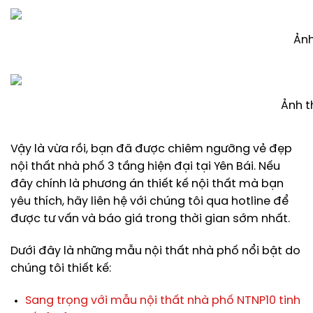
Ảnh
Ảnh t
Vậy là vừa rồi, bạn đã được chiêm ngưỡng vẻ đẹp
nội thất nhà phố 3 tầng hiện đại tại Yên Bái. Nếu
đây chính là phương án thiết kế nội thất mà bạn
yêu thích, hãy liên hệ với chúng tôi qua hotline để
được tư vấn và báo giá trong thời gian sớm nhất.
Dưới đây là những mẫu nội thất nhà phố nổi bật do
chúng tôi thiết kế:
Sang trọng với mẫu nội thất nhà phố NTNP10 tinh