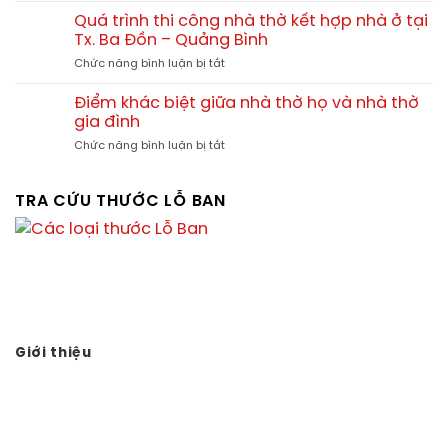
mái
bao
trình
đẹp
Quá trình thi công nhà thờ kết hợp nhà ở tại
nhiêu?
thi
–
Tx. Ba Đồn – Quảng Bình
công
Xu
ở
Chức năng bình luận bị tắt
nhà
hướng
Quá
thờ
thiết
trình
tam
Điểm khác biệt giữa nhà thờ họ và nhà thờ
kế
thi
hợp
gia đình
chuẩn
công
viện
phong
ở
Chức năng bình luận bị tắt
nhà
tại
thủy
Điểm
thờ
Quảng
khác
kết
Yên
biệt
TRA CỨU THƯỚC LỖ BAN
hợp
Phú
giữa
nhà
Thọ
nhà
ở
thờ
tại
họ
Tx.
và
Ba
nhà
Đồn
thờ
–
gia
Quảng
đình
Giới thiệu
Bình
Vạn sự tùy duyên, hành sự tại nhân - thành sự tại Thiên.
Thuận theo tự nhiên, tùy duyên tùy số, không nên cưỡng
cầu.