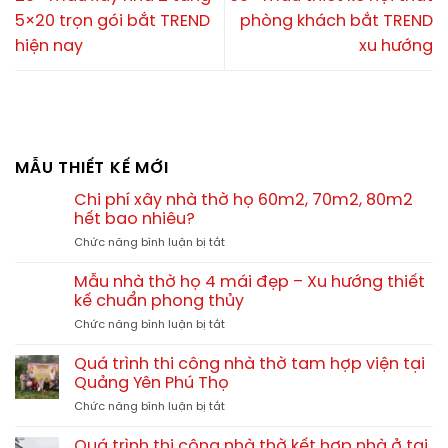
5×20 trọn gói bắt TREND
phòng khách bắt TREND
hiện nay
xu hướng
MẪU THIẾT KẾ MỚI
Chi phí xây nhà thờ họ 60m2, 70m2, 80m2
hết bao nhiêu?
ở
Chức năng bình luận bị tắt
Chi
phí
Mẫu nhà thờ họ 4 mái đẹp – Xu hướng thiết
xây
kế chuẩn phong thủy
nhà
ở
Chức năng bình luận bị tắt
thờ
Mẫu
họ
nhà
60m2,
Quá trình thi công nhà thờ tam hợp viện tại
thờ
70m2,
Quảng Yên Phú Thọ
họ
80m2
ở
Chức năng bình luận bị tắt
4
hết
Quá
mái
bao
trình
đẹp
Quá trình thi công nhà thờ kết hợp nhà ở tại
nhiêu?