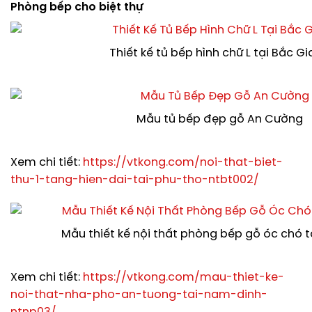
Phòng bếp cho biệt thự
Thiết kế tủ bếp hình chữ L tại Bắc G
Mẫu tủ bếp đẹp gỗ An Cường
Xem chi tiết:
https://vtkong.com/noi-that-biet-
thu-1-tang-hien-dai-tai-phu-tho-ntbt002/
Mẫu thiết kế nội thất phòng bếp gỗ óc chó 
Xem chi tiết:
https://vtkong.com/mau-thiet-ke-
noi-that-nha-pho-an-tuong-tai-nam-dinh-