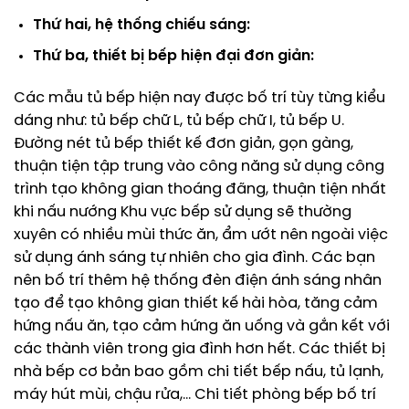
Thứ hai, hệ thống chiếu sáng:
Thứ ba, thiết bị bếp hiện đại đơn giản:
Các mẫu tủ bếp hiện nay được bố trí tùy từng kiểu
dáng như: tủ bếp chữ L, tủ bếp chữ I, tủ bếp U.
Đường nét tủ bếp thiết kế đơn giản, gọn gàng,
thuận tiện tập trung vào công năng sử dụng công
trình tạo không gian thoáng đãng, thuận tiện nhất
khi nấu nướng Khu vực bếp sử dụng sẽ thường
xuyên có nhiều mùi thức ăn, ẩm ướt nên ngoài việc
sử dụng ánh sáng tự nhiên cho gia đình. Các bạn
nên bố trí thêm hệ thống đèn điện ánh sáng nhân
tạo để tạo không gian thiết kế hài hòa, tăng cảm
hứng nấu ăn, tạo cảm hứng ăn uống và gắn kết với
các thành viên trong gia đình hơn hết. Các thiết bị
nhà bếp cơ bản bao gồm chi tiết bếp nấu, tủ lạnh,
máy hút mùi, chậu rửa,… Chi tiết phòng bếp bố trí