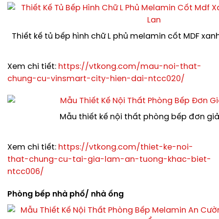
Thiết kế tủ bếp hình chữ L phủ melamin cốt MDF xan
Xem chi tiết:
https://vtkong.com/mau-noi-that-
chung-cu-vinsmart-city-hien-dai-ntcc020/
Mẫu thiết kế nội thất phòng bếp đơn giả
Xem chi tiết:
https://vtkong.com/thiet-ke-noi-
that-chung-cu-tai-gia-lam-an-tuong-khac-biet-
ntcc006/
Phòng bếp nhà phố/ nhà ống