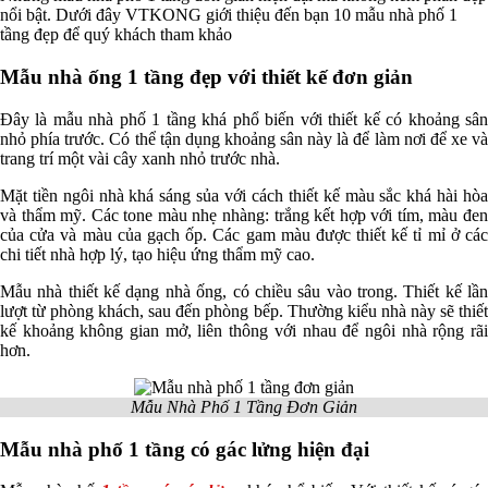
nổi bật. Dưới đây VTKONG giới thiệu đến bạn 10 mẫu nhà phố 1
tầng đẹp để quý khách tham khảo
Mẫu nhà ống 1 tầng đẹp với thiết kế đơn giản
Đây là mẫu nhà phố 1 tầng khá phổ biến với thiết kế có khoảng sân
nhỏ phía trước. Có thể tận dụng khoảng sân này là để làm nơi để xe và
trang trí một vài cây xanh nhỏ trước nhà.
Mặt tiền ngôi nhà khá sáng sủa với cách thiết kế màu sắc khá hài hòa
và thẩm mỹ. Các tone màu nhẹ nhàng: trắng kết hợp với tím, màu đen
của cửa và màu của gạch ốp. Các gam màu được thiết kế tỉ mỉ ở các
chi tiết nhà hợp lý, tạo hiệu ứng thẩm mỹ cao.
Mẫu nhà thiết kế dạng nhà ống, có chiều sâu vào trong. Thiết kế lần
lượt từ phòng khách, sau đến phòng bếp. Thường kiểu nhà này sẽ thiết
kế khoảng không gian mở, liên thông với nhau để ngôi nhà rộng rãi
hơn.
Mẫu Nhà Phố 1 Tầng Đơn Giản
Mẫu nhà phố 1 tầng có gác lửng hiện đại