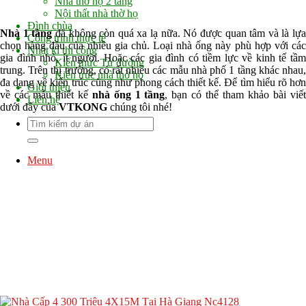
Nhà thờ họ 2 tầng
Nội thất nhà thờ họ
Đình chùa
Nhà 1 tầng
đã không còn quá xa lạ nữa. Nó được quan tâm và là lựa
Công trình thực tế
chọn hàng đầu của nhiều gia chủ. Loại nhà ống này phù hợp với các
Nhật kí thi công
gia đình nhỏ, ít người. Hoặc các gia đình có tiềm lực về kinh tế tầm
Kiến thức Từ đường
trung. Trên thị trường, có rất nhiều các mẫu nhà phố 1 tầng khác nhau,
Kiến trúc nhà thờ họ
đa dạng về kiến trúc cũng như phong cách thiết kế. Để tìm hiểu rõ hơn
Giới thiệu
về các mẫu thiết kế
nhà ống 1 tầng
, bạn có thể tham khảo bài viế
Liên hệ
dưới đây của
VTKONG
chúng tôi nhé!
Menu