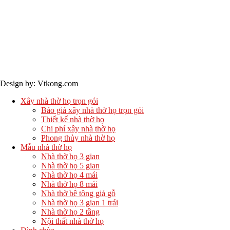
Bản quyền © 2024 - Vtkong
Design by: Vtkong.com
Xây nhà thờ họ trọn gói
Báo giá xây nhà thờ họ trọn gói
Thiết kế nhà thờ họ
Chi phí xây nhà thờ họ
Phong thủy nhà thờ họ
Mẫu nhà thờ họ
Nhà thờ họ 3 gian
Nhà thờ họ 5 gian
Nhà thờ họ 4 mái
Nhà thờ họ 8 mái
Nhà thờ bê tông giả gỗ
Nhà thờ họ 3 gian 1 trái
Nhà thờ họ 2 tầng
Nội thất nhà thờ họ