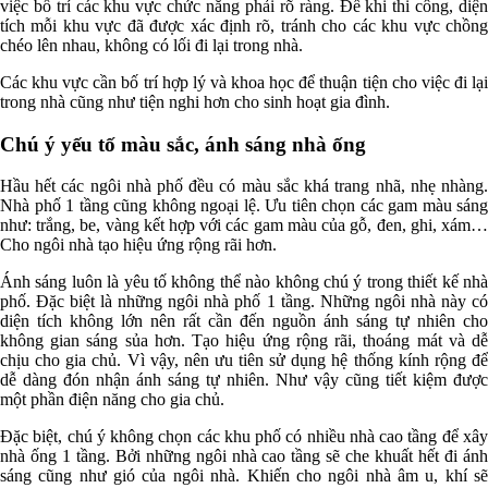
việc bố trí các khu vực chức năng phải rõ ràng. Để khi thi công, diện
tích mỗi khu vực đã được xác định rõ, tránh cho các khu vực chồng
chéo lên nhau, không có lối đi lại trong nhà.
Các khu vực cần bố trí hợp lý và khoa học để thuận tiện cho việc đi lại
trong nhà cũng như tiện nghi hơn cho sinh hoạt gia đình.
Chú ý yếu tố màu sắc, ánh sáng nhà ống
Hầu hết các ngôi nhà phố đều có màu sắc khá trang nhã, nhẹ nhàng.
Nhà phố 1 tầng cũng không ngoại lệ. Ưu tiên chọn các gam màu sáng
như: trắng, be, vàng kết hợp với các gam màu của gỗ, đen, ghi, xám…
Cho ngôi nhà tạo hiệu ứng rộng rãi hơn.
Ánh sáng luôn là yêu tố không thể nào không chú ý trong thiết kế nhà
phố. Đặc biệt là những ngôi nhà phố 1 tầng. Những ngôi nhà này có
diện tích không lớn nên rất cần đến nguồn ánh sáng tự nhiên cho
không gian sáng sủa hơn. Tạo hiệu ứng rộng rãi, thoáng mát và dễ
chịu cho gia chủ. Vì vậy, nên ưu tiên sử dụng hệ thống kính rộng để
dễ dàng đón nhận ánh sáng tự nhiên. Như vậy cũng tiết kiệm được
một phần điện năng cho gia chủ.
Đặc biệt, chú ý không chọn các khu phố có nhiều nhà cao tầng để xây
nhà ống 1 tầng. Bởi những ngôi nhà cao tầng sẽ che khuất hết đi ánh
sáng cũng như gió của ngôi nhà. Khiến cho ngôi nhà âm u, khí sẽ