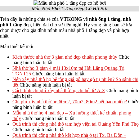
Mẫu Nhà Phố 1 Tầng Đẹp Có Hồ Bơi
Trên đây là những chia sẻ của
VTKONG
về
nhà ống 1 tầng, nhà
phố 1 tầng
đẹp, hiện đại cho sự tiện nghi. Hy vọng rằng bạn sẽ lựa
chọn được cho gia đình mình mẫu nhà phố 1 tầng đẹp và phù hợp
nhất.
Mẫu thiết kế mới
Kích thước nhà thờ 3 gian nhỏ đẹp chuẩn phong thủy
Chức
ở
năng bình luận bị tắt
Kích
Nhà thờ họ 3 gian 4 mái 13x10m tại Hải Lăng Quảng Trị
thước
ở
TGNT25
Chức năng bình luận bị tắt
nhà
Nhà
Nên xây nhà thờ họ bê tông giả gỗ hay gỗ tự nhiên? So sánh chi
thờ
ở
thờ
tiết
Chức năng bình luận bị tắt
3
Nên
họ
Cách tính chi phí xây nhà thờ họ chi tiết từ A-Z
Chức năng bình
ở
gian
xây
3
luận bị tắt
Cách
nhỏ
nhà
gian
Chi phí xây nhà thờ họ 60m2, 70m2, 80m2 hết bao nhiêu?
Chức
tính
đẹp
ở
thờ
4
năng bình luận bị tắt
chi
chuẩn
Chi
họ
mái
Mẫu nhà thờ họ 4 mái đẹp – Xu hướng thiết kế chuẩn phong
phí
phong
phí
bê
ở
13x10m
thủy
Chức năng bình luận bị tắt
xây
thủy
xây
tông
Mẫu
tại
Quá trình thi công nhà thờ tam hợp viện tại Quảng Yên Phú Thọ
nhà
nhà
ở
giả
nhà
Hải
Chức năng bình luận bị tắt
thờ
thờ
Quá
gỗ
thờ
Lăng
Quá trình thi công nhà thờ kết hợp nhà ở tại Tx. Ba Đồn –