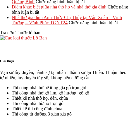
họ
họ
trình
hay
họ
Quảng
ở
Quảng Bình
Chức năng bình luận bị tắt
chi
60m2,
thi
gỗ
4
Trị
Quá
Điểm khác biệt giữa nhà thờ họ và nhà thờ gia đình
Chức năng
tiết
ở
70m2,
công
tự
mái
TGNT25
trình
bình luận bị tắt
từ
Điểm
80m2
nhà
nhiên?
đẹp
thi
Nhà thờ gia đình Anh Thức Chị Thúy tại Vân Xuân – Vĩnh
A-
khác
hết
thờ
So
–
công
ở
Tường – Vĩnh Phúc TGNT24
Chức năng bình luận bị tắt
Z
biệt
bao
tam
sánh
Xu
nhà
Nhà
Tra cứu Thước lỗ ban
giữa
nhiêu?
hợp
chi
hướng
thờ
thờ
nhà
viện
tiết
thiết
kết
gia
thờ
tại
kế
hợp
đình
họ
Quảng
chuẩn
nhà
Anh
và
Yên
phong
ở
Thức
nhà
Phú
thủy
tại
Chị
Giới thiệu
thờ
Thọ
Tx.
Thúy
gia
Ba
tại
Vạn sự tùy duyên, hành sự tại nhân - thành sự tại Thiên. Thuận theo
đình
Đồn
Vân
tự nhiên, tùy duyên tùy số, không nên cưỡng cầu.
–
Xuân
Quảng
–
Thi công nhà thờ bê tông giả gỗ trọn gói
Bình
Vĩnh
Thi công nhà thờ gỗ lim, gỗ hương, gỗ gõ
Tường
Thiết kế nhà thờ họ, đền, chùa
–
Thi công nhà thờ họ trọn gói
Vĩnh
Thiết kế thi công đình chùa
Phúc
Thi công từ đường 3 gian giả gỗ
TGNT