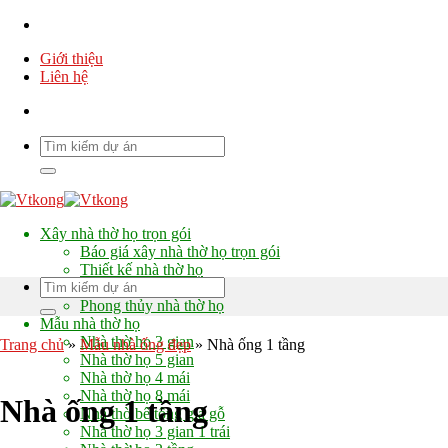
Chuyển
đến
Giới thiệu
nội
Liên hệ
dung
Xây nhà thờ họ trọn gói
Báo giá xây nhà thờ họ trọn gói
Thiết kế nhà thờ họ
Chi phí xây nhà thờ họ
Phong thủy nhà thờ họ
Mẫu nhà thờ họ
Nhà thờ họ 3 gian
Trang chủ
»
Mẫu nhà ống đẹp
»
Nhà ống 1 tầng
Nhà thờ họ 5 gian
Nhà thờ họ 4 mái
Nhà thờ họ 8 mái
Nhà ống 1 tầng
Nhà thờ bê tông giả gỗ
Nhà thờ họ 3 gian 1 trái