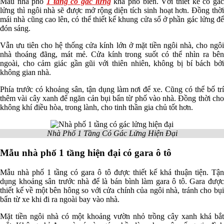
Mẫu nhà phố
1 tầng có gác lửng
khá phổ biến. Với thiết kế có gá
lửng thì ngôi nhà sẽ được mở rộng diện tích sinh hoạt hơn. Đồng thời
mái nhà cũng cao lên, có thể thiết kế khung cửa sổ ở phần gác lửng để
đón sáng.
Vẫn ưu tiên cho hệ thống cửa kính lớn ở mặt tiền ngôi nhà, cho ngôi
nhà thoáng đãng, mát mẻ. Cửa kính trong suốt có thể nhìn ra bên
ngoài, cho cảm giác gần gũi với thiên nhiên, không bị bí bách bởi
không gian nhà.
Phía trước có khoảng sân, tận dụng làm nơi để xe. Cũng có thể bố trí
thêm vài cây xanh để ngăn cản bụi bẩn từ phố vào nhà. Đồng thời cho
không khí điều hòa, trong lành, cho tinh thần gia chủ tốt hơn.
Nhà Phố 1 Tầng Có Gác Lửng Hiện Đại
Mẫu nhà phố 1 tầng hiện đại có gara ô tô
Mẫu nhà phố 1 tầng có gara ô tô được thiết kế khá thuận tiện. Tận
dụng khoảng sân trước nhà để là bán bình làm gara ô tô. Gara được
thiết kế về một bên hông so với cửa chính của ngôi nhà, tránh cho bụi
bẩn từ xe khi đi ra ngoài bay vào nhà.
Mặt tiền ngôi nhà có một khoảng vườn nhỏ trồng cây xanh khá bắt