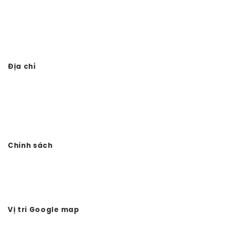
Thiết kế thi công đình chùa
Thi công từ đường 3 gian giả gỗ
Địa chỉ
Công ty TNHH Đầu tư Xây dựng Vtkong
VP: Số 11. LK11.33 - Dọc Bún 1 - La Khê - Hà Đông - Hà Nội
Điện thoại: 0978.988.780
Website:
Vtkong.com
Chính sách
Chính sách bảo mật
Hình thức thanh toán
Tuyển dụng Vtkong
Vị trí Google map