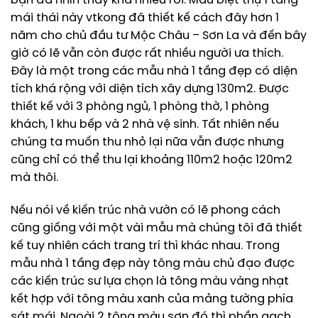
bạn đã nhìn thấy khá nhiều rồi. Mẫu biệt thự 1 tầng
mái thái này vtkong đã thiết kế cách đây hơn 1
năm cho chủ đầu tư Mộc Châu – Sơn La và đến bây
giờ có lẽ vẫn còn được rất nhiều người ưa thích.
Đây là một trong các mẫu nhà 1 tầng đẹp có diện
tích khá rộng với diện tích xây dựng 130m2. Được
thiết kế với 3 phòng ngủ, 1 phòng thờ, 1 phòng
khách, 1 khu bếp và 2 nhà vệ sinh. Tất nhiên nếu
chúng ta muốn thu nhỏ lại nữa vẫn được nhưng
cũng chỉ có thể thu lại khoảng 110m2 hoặc 120m2
mà thôi.
Nếu nói về kiến trúc nhà vườn có lẽ phong cách
cũng giống với một vài mẫu mà chúng tôi đã thiết
kế tuy nhiên cách trang trí thì khác nhau. Trong
mẫu nhà 1 tầng đẹp này tông màu chủ đạo được
các kiến trúc sư lựa chọn là tông màu vàng nhạt
kết hợp với tông màu xanh của mảng tường phía
sát mái. Ngoài 2 tông màu sơn đó thì phần gạch