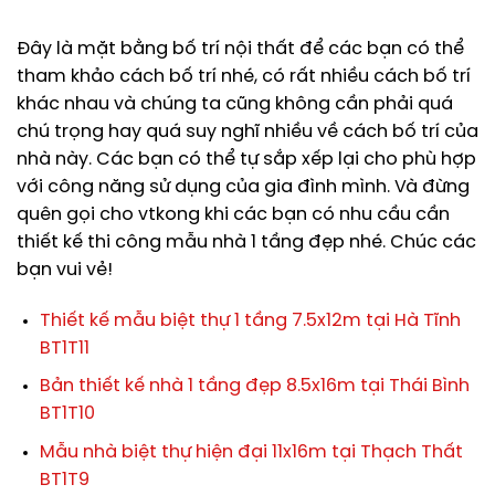
Đây là mặt bằng bố trí nội thất để các bạn có thể
tham khảo cách bố trí nhé, có rất nhiều cách bố trí
khác nhau và chúng ta cũng không cần phải quá
chú trọng hay quá suy nghĩ nhiều về cách bố trí của
nhà này. Các bạn có thể tự sắp xếp lại cho phù hợp
với công năng sử dụng của gia đình mình. Và đừng
quên gọi cho vtkong khi các bạn có nhu cầu cần
thiết kế thi công mẫu nhà 1 tầng đẹp nhé. Chúc các
bạn vui vẻ!
Thiết kế mẫu biệt thự 1 tầng 7.5x12m tại Hà Tĩnh
BT1T11
Bản thiết kế nhà 1 tầng đẹp 8.5x16m tại Thái Bình
BT1T10
Mẫu nhà biệt thự hiện đại 11x16m tại Thạch Thất
BT1T9