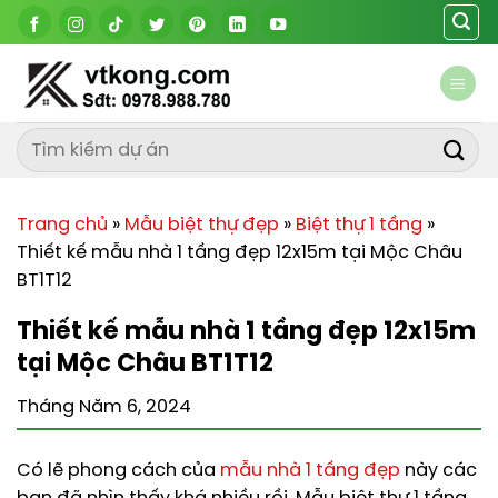
Chuyển
đến
nội
dung
Trang chủ
»
Mẫu biệt thự đẹp
»
Biệt thự 1 tầng
»
Thiết kế mẫu nhà 1 tầng đẹp 12x15m tại Mộc Châu
BT1T12
Thiết kế mẫu nhà 1 tầng đẹp 12x15m
tại Mộc Châu BT1T12
Tháng Năm 6, 2024
Có lẽ phong cách của
mẫu nhà 1 tầng đẹp
này các