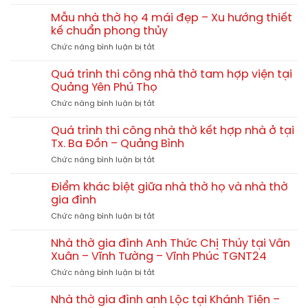
Chi
nhà
gỗ
phí
thờ
Mẫu nhà thờ họ 4 mái đẹp – Xu hướng thiết
tự
xây
họ
kế chuẩn phong thủy
nhiên?
nhà
chi
So
ở
Chức năng bình luận bị tắt
thờ
tiết
sánh
Mẫu
họ
từ
chi
nhà
60m2,
Quá trình thi công nhà thờ tam hợp viện tại
A-
tiết
thờ
70m2,
Quảng Yên Phú Thọ
Z
họ
80m2
ở
Chức năng bình luận bị tắt
4
hết
Quá
mái
bao
trình
đẹp
Quá trình thi công nhà thờ kết hợp nhà ở tại
nhiêu?
thi
–
Tx. Ba Đồn – Quảng Bình
công
Xu
ở
Chức năng bình luận bị tắt
nhà
hướng
Quá
thờ
thiết
trình
tam
Điểm khác biệt giữa nhà thờ họ và nhà thờ
kế
thi
hợp
gia đình
chuẩn
công
viện
phong
ở
Chức năng bình luận bị tắt
nhà
tại
thủy
Điểm
thờ
Quảng
khác
kết
Nhà thờ gia đình Anh Thức Chị Thúy tại Vân
Yên
biệt
hợp
Xuân – Vĩnh Tường – Vĩnh Phúc TGNT24
Phú
giữa
nhà
Thọ
ở
Chức năng bình luận bị tắt
nhà
ở
Nhà
thờ
tại
thờ
họ
Nhà thờ gia đình anh Lộc tại Khánh Tiên –
Tx.
gia