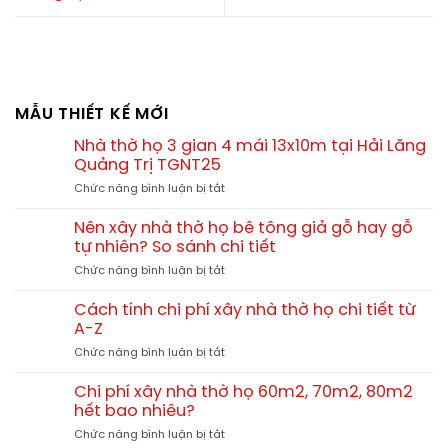
MẪU THIẾT KẾ MỚI
Nhà thờ họ 3 gian 4 mái 13x10m tại Hải Lăng
Quảng Trị TGNT25
ở
Chức năng bình luận bị tắt
Nhà
thờ
Nên xây nhà thờ họ bê tông giả gỗ hay gỗ
họ
tự nhiên? So sánh chi tiết
3
ở
Chức năng bình luận bị tắt
gian
Nên
4
xây
mái
Cách tính chi phí xây nhà thờ họ chi tiết từ
nhà
13x10m
A-Z
thờ
tại
ở
Chức năng bình luận bị tắt
họ
Hải
Cách
bê
Lăng
tính
tông
Chi phí xây nhà thờ họ 60m2, 70m2, 80m2
Quảng
chi
giả
hết bao nhiêu?
Trị
phí
gỗ
TGNT25
ở
Chức năng bình luận bị tắt
xây
hay