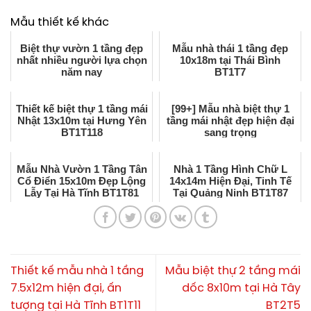
Mẫu thiết kế khác
Biệt thự vườn 1 tầng đẹp
Mẫu nhà thái 1 tầng đẹp
nhất nhiều người lựa chọn
10x18m tại Thái Bình
năm nay
BT1T7
Thiết kế biệt thự 1 tầng mái
[99+] Mẫu nhà biệt thự 1
Nhật 13x10m tại Hưng Yên
tầng mái nhật đẹp hiện đại
BT1T118
sang trọng
Mẫu Nhà Vườn 1 Tầng Tân
Nhà 1 Tầng Hình Chữ L
Cổ Điển 15x10m Đẹp Lộng
14x14m Hiện Đại, Tinh Tế
Lẫy Tại Hà Tĩnh BT1T81
Tại Quảng Ninh BT1T87
Thiết kế mẫu nhà 1 tầng
Mẫu biệt thự 2 tầng mái
7.5x12m hiện đại, ấn
dốc 8x10m tại Hà Tây
tượng tại Hà Tĩnh BT1T11
BT2T5