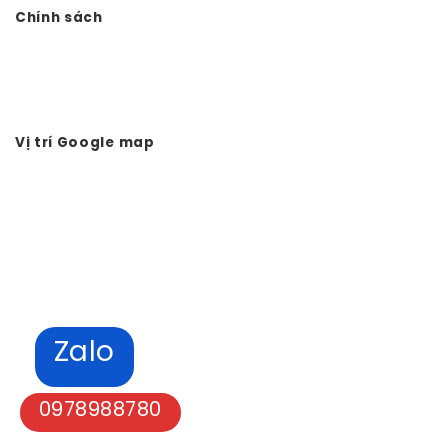
Chính sách
Chính sách bảo mật
Hình thức thanh toán
Tuyển dụng Vtkong
Vị trí Google map
Zalo
0978988780
Bản quyền © 2024 - Vtkong