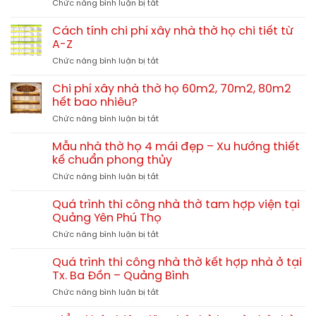
ở
Chức năng bình luận bị tắt
gian
Nên
4
xây
mái
Cách tính chi phí xây nhà thờ họ chi tiết từ
nhà
13x10m
A-Z
thờ
tại
ở
Chức năng bình luận bị tắt
họ
Hải
Cách
bê
Lăng
tính
tông
Chi phí xây nhà thờ họ 60m2, 70m2, 80m2
Quảng
chi
giả
hết bao nhiêu?
Trị
phí
gỗ
TGNT25
ở
Chức năng bình luận bị tắt
xây
hay
Chi
nhà
gỗ
phí
thờ
Mẫu nhà thờ họ 4 mái đẹp – Xu hướng thiết
tự
xây
họ
kế chuẩn phong thủy
nhiên?
nhà
chi
So
ở
Chức năng bình luận bị tắt
thờ
tiết
sánh
Mẫu
họ
từ
chi
nhà
60m2,
Quá trình thi công nhà thờ tam hợp viện tại
A-
tiết
thờ
70m2,
Quảng Yên Phú Thọ
Z
họ
80m2
ở
Chức năng bình luận bị tắt
4
hết
Quá
mái
bao
trình
đẹp
Quá trình thi công nhà thờ kết hợp nhà ở tại
nhiêu?
thi
–
Tx. Ba Đồn – Quảng Bình
công
Xu
ở
Chức năng bình luận bị tắt
nhà
hướng
Quá
thờ
thiết