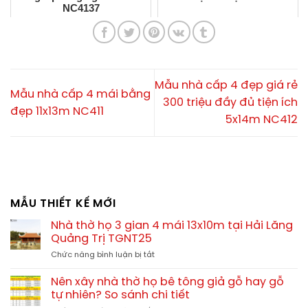
NC4137
Mẫu nhà cấp 4 đẹp giá rẻ
Mẫu nhà cấp 4 mái bằng
300 triệu đầy đủ tiện ích
đẹp 11x13m NC411
5x14m NC412
MẪU THIẾT KẾ MỚI
Nhà thờ họ 3 gian 4 mái 13x10m tại Hải Lăng
Quảng Trị TGNT25
ở
Chức năng bình luận bị tắt
Nhà
thờ
Nên xây nhà thờ họ bê tông giả gỗ hay gỗ
họ
tự nhiên? So sánh chi tiết
3