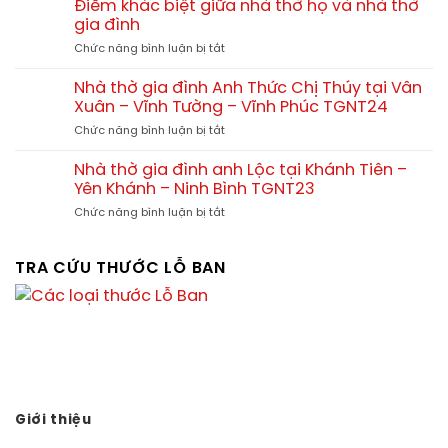
trình
tam
Điểm khác biệt giữa nhà thờ họ và nhà thờ
kế
thi
hợp
gia đình
chuẩn
công
viện
phong
ở
Chức năng bình luận bị tắt
nhà
tại
thủy
Điểm
thờ
Quảng
khác
kết
Nhà thờ gia đình Anh Thức Chị Thúy tại Vân
Yên
biệt
hợp
Xuân – Vĩnh Tường – Vĩnh Phúc TGNT24
Phú
giữa
nhà
Thọ
ở
Chức năng bình luận bị tắt
nhà
ở
Nhà
thờ
tại
thờ
họ
Nhà thờ gia đình anh Lộc tại Khánh Tiên –
Tx.
gia
và
Yên Khánh – Ninh Bình TGNT23
Ba
đình
nhà
Đồn
ở
Chức năng bình luận bị tắt
Anh
thờ
–
Nhà
Thức
gia
Quảng
thờ
Chị
đình
Bình
gia
TRA CỨU THƯỚC LỖ BAN
Thúy
đình
tại
anh
Vân
Lộc
Xuân
tại
–
Khánh
Vĩnh
Tiên
Tường
–
–
Yên
Vĩnh
Khánh
Giới thiệu
Phúc
–
TGNT24
Vạn sự tùy duyên, hành sự tại nhân - thành sự tại Thiên.