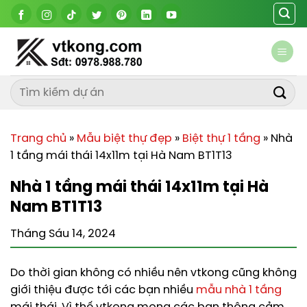
Chuyển
đến
nội
dung
Trang chủ
»
Mẫu biệt thự đẹp
»
Biệt thự 1 tầng
»
Nhà
1 tầng mái thái 14x11m tại Hà Nam BT1T13
Nhà 1 tầng mái thái 14x11m tại Hà
Nam BT1T13
Tháng Sáu 14, 2024
Do thời gian không có nhiều nên vtkong cũng không
giới thiệu được tới các bạn nhiều
mẫu nhà 1 tầng