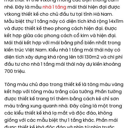
mái thái. Vì thế vtkong mong các bạn thông cảm
nhé. Đây là mẫu
nhà 1 tầng
mái thái hiện đại được
vtkong thiết kế cho chủ đầu tư tại tỉnh Hà Nam.
Mẫu biệt thự 1 tầng này có diện tích khá rộng 14x11m
và được thiết kế theo phong cách hiện đại. Được
kết hợp giữa các phong cách cổ kim và hiện đại.
Mái thái kết hợp với mái bằng phổ biến nhất trong
kiến trúc Việt Nam. Kiểu nhà 1 tầng mái thái này có
diện tích xây dựng khá rộng lên tới 130m2 và chi phí
đầu tư cho nhà 1 tầng mái thái này dự kiến khoảng
700 triệu.
Tông màu chủ đạo trong thiết kế là tông màu vàng
kết hợp với tông màu trắng của tường. Phần tường
được thiết kế trang trí thêm bằng cách kẻ chỉ sơn
màu trắng xung quanh nhà. Đây cũng là một trong
các kiểu thiết kế khá lạ mắt và độc đáo, không
giống với các mẫu biệt thự 1 tầng khác. Phần mái
được thiết kế khá đôc đáo và nhìn từ phía trước