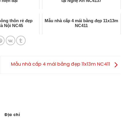
 hiện đại
tại Nghệ An NC4137
nông thôn rẻ đẹp
Mẫu nhà cấp 4 mái bằng đẹp 11x13m
Hà Nội NC45
NC411
Mẫu nhà cấp 4 mái bằng đẹp 11x13m NC411
Địa chỉ
Công ty TNHH Đầu tư Xây dựng Vtkong