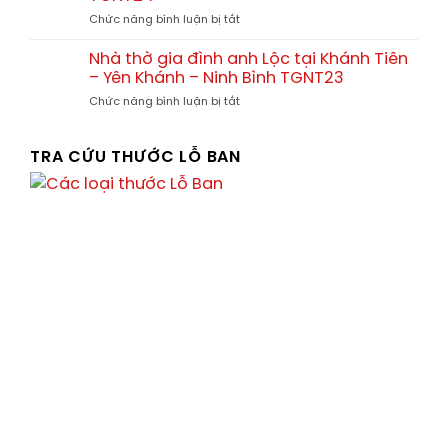
nhà
ở
ở
Chức năng bình luận bị tắt
thờ
tại
Nhà
họ
Tx.
thờ
và
Nhà thờ gia đình anh Lộc tại Khánh Tiên
Ba
gia
nhà
Đồn
– Yên Khánh – Ninh Bình TGNT23
đình
thờ
–
ở
Chức năng bình luận bị tắt
Anh
gia
Quảng
Nhà
Thức
đình
Bình
thờ
Chị
gia
TRA CỨU THƯỚC LỖ BAN
Thúy
đình
tại
anh
Vân
Lộc
Xuân
tại
–
Khánh
Vĩnh
Tiên
Tường
–
–
Yên
Vĩnh
Khánh
Phúc
–
TGNT24
Ninh
Bình
TGNT23