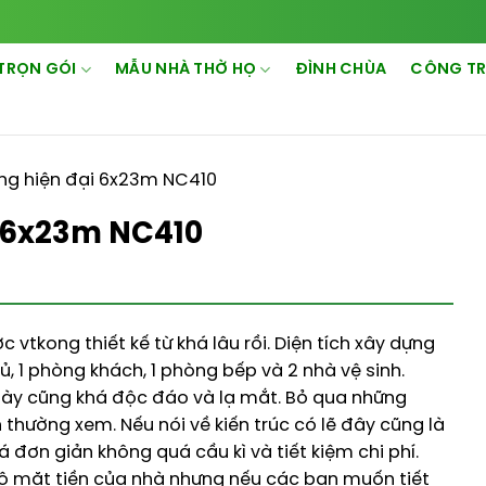
TRỌN GÓI
MẪU NHÀ THỜ HỌ
ĐÌNH CHÙA
CÔNG TR
ng hiện đại 6x23m NC410
i 6x23m NC410
 vtkong thiết kế từ khá lâu rồi. Diện tích xây dựng
, 1 phòng khách, 1 phòng bếp và 2 nhà vệ sinh.
ày cũng khá độc đáo và lạ mắt. Bỏ qua những
 thường xem. Nếu nói về kiến trúc có lẽ đây cũng là
đơn giản không quá cầu kì và tiết kiệm chi phí.
bộ mặt tiền của nhà nhưng nếu các bạn muốn tiết