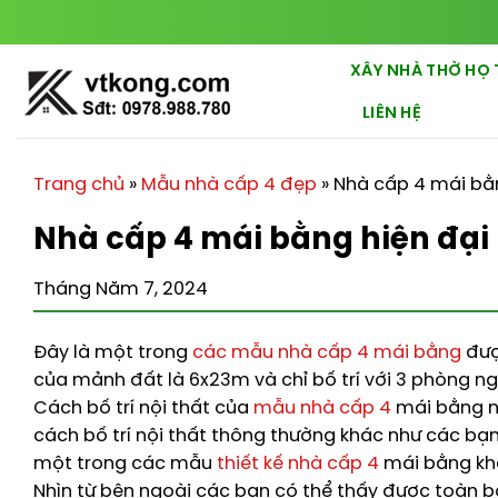
Chuyển
đến
nội
XÂY NHÀ THỜ HỌ 
dung
LIÊN HỆ
Trang chủ
»
Mẫu nhà cấp 4 đẹp
»
Nhà cấp 4 mái bằ
Nhà cấp 4 mái bằng hiện đạ
Tháng Năm 7, 2024
Đây là một trong
các mẫu nhà cấp 4 mái bằng
được
của mảnh đất là 6x23m và chỉ bố trí với 3 phòng ngủ
Cách bố trí nội thất của
mẫu nhà cấp 4
mái bằng n
cách bố trí nội thất thông thường khác như các bạn
một trong các mẫu
thiết kế nhà cấp 4
mái bằng khá 
Nhìn từ bên ngoài các bạn có thể thấy được toàn 