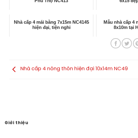
Phú Thọ NC413
6x15 đẹp
Nhà cấp 4 mái bằng 7x15m NC4145
Mẫu nhà cấp 4 
hiện đại, tiện nghi
8x10m tại 
Nhà cấp 4 nông thôn hiện đại 10x14m NC49
Giới thiệu
Vạn sự tùy duyên, hành sự tại nhân - thành sự tại Thiên.
Thuận theo tự nhiên, tùy duyên tùy số, không nên cưỡng