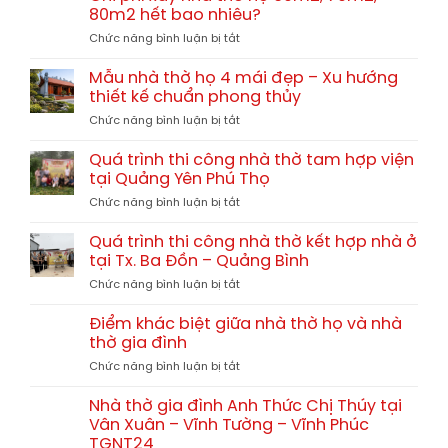
chi
giả
80m2 hết bao nhiêu?
Trị
phí
gỗ
TGNT25
ở
Chức năng bình luận bị tắt
xây
hay
Chi
nhà
gỗ
phí
thờ
Mẫu nhà thờ họ 4 mái đẹp – Xu hướng
tự
xây
họ
thiết kế chuẩn phong thủy
nhiên?
nhà
chi
So
ở
Chức năng bình luận bị tắt
thờ
tiết
sánh
Mẫu
họ
từ
chi
nhà
60m2,
Quá trình thi công nhà thờ tam hợp viện
A-
tiết
thờ
70m2,
tại Quảng Yên Phú Thọ
Z
họ
80m2
ở
Chức năng bình luận bị tắt
4
hết
Quá
mái
bao
trình
đẹp
Quá trình thi công nhà thờ kết hợp nhà ở
nhiêu?
thi
–
tại Tx. Ba Đồn – Quảng Bình
công
Xu
ở
Chức năng bình luận bị tắt
nhà
hướng
Quá
thờ
thiết
trình
tam
Điểm khác biệt giữa nhà thờ họ và nhà
kế
thi
hợp
thờ gia đình
chuẩn
công
viện
phong
ở
Chức năng bình luận bị tắt
nhà
tại
thủy
Điểm
thờ
Quảng
khác
kết
Nhà thờ gia đình Anh Thức Chị Thúy tại
Yên
biệt
hợp
Vân Xuân – Vĩnh Tường – Vĩnh Phúc
Phú
giữa
nhà
Thọ
TGNT24