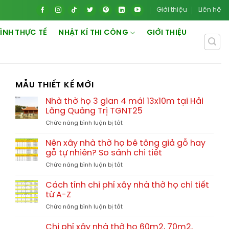
Giới thiệu
Liên hệ
ÌNH THỰC TẾ
NHẬT KÍ THI CÔNG
GIỚI THIỆU
MẪU THIẾT KẾ MỚI
Nhà thờ họ 3 gian 4 mái 13x10m tại Hải
Lăng Quảng Trị TGNT25
ở
Chức năng bình luận bị tắt
Nhà
thờ
Nên xây nhà thờ họ bê tông giả gỗ hay
họ
gỗ tự nhiên? So sánh chi tiết
3
ở
Chức năng bình luận bị tắt
gian
Nên
4
xây
mái
Cách tính chi phí xây nhà thờ họ chi tiết
nhà
13x10m
từ A-Z
thờ
tại
ở
Chức năng bình luận bị tắt
họ
Hải
Cách
bê
Lăng
tính
tông
Chi phí xây nhà thờ họ 60m2, 70m2,
Quảng