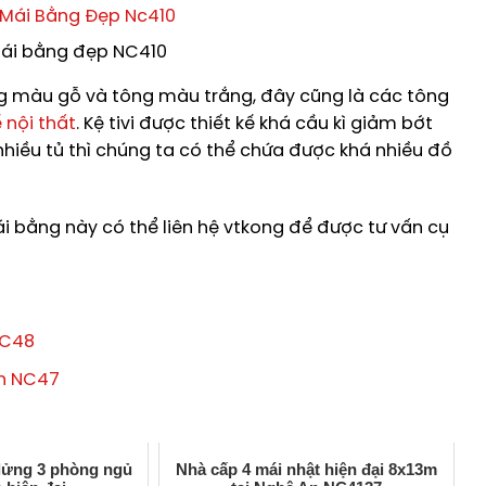
mái bằng đẹp NC410
ng màu gỗ và tông màu trắng, đây cũng là các tông
ế nội thất
. Kệ tivi được thiết kế khá cầu kì giảm bớt
nhiều tủ thì chúng ta có thể chứa được khá nhiều đồ
 bằng này có thể liên hệ vtkong để được tư vấn cụ
NC48
nh NC47
 lửng 3 phòng ngủ
Nhà cấp 4 mái nhật hiện đại 8x13m