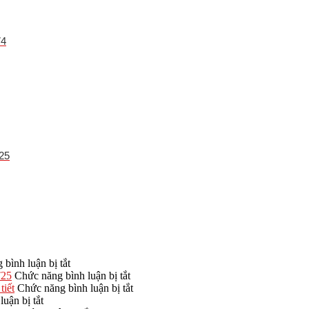
74
25
ở
bình luận bị tắt
Kích
ở
T25
Chức năng bình luận bị tắt
thước
Nhà
ở
tiết
Chức năng bình luận bị tắt
ở
nhà
thờ
Nên
uận bị tắt