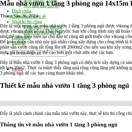
Nhà thờ họ 2 tầng
Mẫu nhà vườn 1 tầng 3 phòng ngủ 14x15m
Nội thất nhà thờ họ
Đình chùa
Tháng Sáu 26, 2024
Công trình thực tế
Nhật kí thi công
Đây là một trong các mẫu nhà vườn 1 tầng 3 phòng ngủ được vtkong thiế
Kiến thức Từ đường
được vtkong thiết kế tại Thái Nguyên. Sau khi công trình này đã hoàn
Kiến trúc nhà thờ họ
như thế này. Đến hiện tại chủ đầu tư cũng đã giới thiệu cho vtkong côn
Giới thiệu
Để hoàn thiện căn nhà này giá nhân công xây dựng cho công trình là 60
Liên hệ
phần sân vườn cũng rất rộng lên tới 2000m2 cho nên sau khi xây xong n
mức giá hoàn thiện có thể cao hơn một chút nữa nhé các bạn.
Đây là mẫu nhà vườn 1 tầng 3 phòng ngủ có diện tích xây dựng cả sảnh
tới hơn 20m2. Thực ra mình thấy rằng quá rộng cũng lãng phí không gi
Menu
3 phòng ngủ để các bạn cùng tham khảo nhé.
Thiết kế mẫu nhà vườn 1 tầng 3 phòng ngủ
Đây là phối cảnh chính của mẫu nhà vườn này, thực tế khi thi công chủ
Thông tin về mẫu nhà vườn 1 tầng 3 phòng ngủ