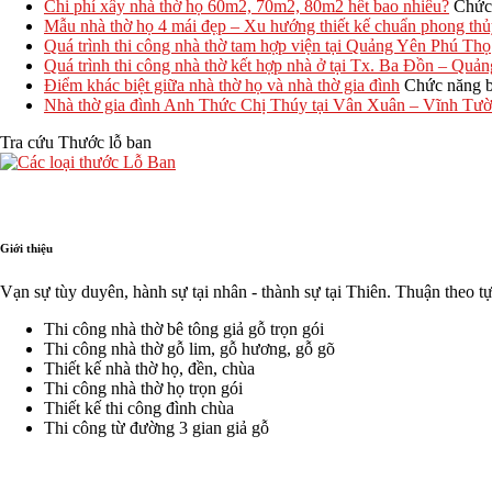
Chi phí xây nhà thờ họ 60m2, 70m2, 80m2 hết bao nhiêu?
Chức 
Mẫu nhà thờ họ 4 mái đẹp – Xu hướng thiết kế chuẩn phong th
Quá trình thi công nhà thờ tam hợp viện tại Quảng Yên Phú Thọ
Quá trình thi công nhà thờ kết hợp nhà ở tại Tx. Ba Đồn – Quả
Điểm khác biệt giữa nhà thờ họ và nhà thờ gia đình
Chức năng bì
Nhà thờ gia đình Anh Thức Chị Thúy tại Vân Xuân – Vĩnh T
Tra cứu Thước lỗ ban
Giới thiệu
Vạn sự tùy duyên, hành sự tại nhân - thành sự tại Thiên. Thuận theo t
Thi công nhà thờ bê tông giả gỗ trọn gói
Thi công nhà thờ gỗ lim, gỗ hương, gỗ gõ
Thiết kế nhà thờ họ, đền, chùa
Thi công nhà thờ họ trọn gói
Thiết kế thi công đình chùa
Thi công từ đường 3 gian giả gỗ