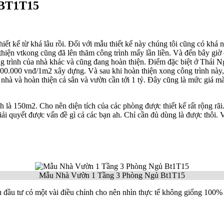
 BT1T15
t kế từ khá lâu rồi. Đối với mẫu thiết kế này chúng tôi cũng có khá n
 thiện vtkong cũng đã lên thăm công trình mấy lần liền. Và đến bây gi
g trình của nhà khác và cũng đang hoàn thiện. Điểm đặc biệt ở Thái Ngu
0.000 vnđ/1m2 xây dựng. Và sau khi hoàn thiện xong công trình này, ch
hà và hoàn thiện cả sân và vườn cần tới 1 tỷ. Đây cũng là mức giá mà 
 là 150m2. Cho nên diện tích của các phòng được thiết kế rất rộng rãi
ải quyết được vấn đề gì cả các bạn ah. Chỉ cần đủ dùng là được thôi. 
Mẫu Nhà Vườn 1 Tầng 3 Phòng Ngủ Bt1T15
 đầu tư có một vài điều chỉnh cho nên nhìn thực tế không giống 100% s