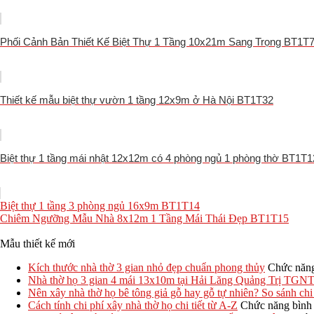
Phối Cảnh Bản Thiết Kế Biệt Thự 1 Tầng 10x21m Sang Trọng BT1T
Thiết kế mẫu biệt thự vườn 1 tầng 12x9m ở Hà Nội BT1T32
Biệt thự 1 tầng mái nhật 12x12m có 4 phòng ngủ 1 phòng thờ BT1T1
Biệt thự 1 tầng 3 phòng ngủ 16x9m BT1T14
Chiêm Ngưỡng Mẫu Nhà 8x12m 1 Tầng Mái Thái Đẹp BT1T15
Mẫu thiết kế mới
Kích thước nhà thờ 3 gian nhỏ đẹp chuẩn phong thủy
Chức năng 
Nhà thờ họ 3 gian 4 mái 13x10m tại Hải Lăng Quảng Trị TGN
Nên xây nhà thờ họ bê tông giả gỗ hay gỗ tự nhiên? So sánh chi 
Cách tính chi phí xây nhà thờ họ chi tiết từ A-Z
Chức năng bình l