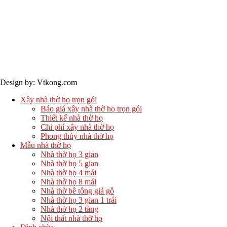
Design by: Vtkong.com
Xây nhà thờ họ trọn gói
Báo giá xây nhà thờ họ trọn gói
Thiết kế nhà thờ họ
Chi phí xây nhà thờ họ
Phong thủy nhà thờ họ
Mẫu nhà thờ họ
Nhà thờ họ 3 gian
Nhà thờ họ 5 gian
Nhà thờ họ 4 mái
Nhà thờ họ 8 mái
Nhà thờ bê tông giả gỗ
Nhà thờ họ 3 gian 1 trái
Nhà thờ họ 2 tầng
Nội thất nhà thờ họ