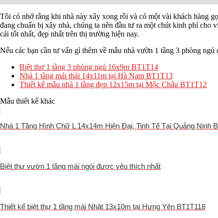
Tôi có nhớ rằng khi nhà này xây xong rồi và có một vài khách hàng gọi 
đang chuẩn bị xây nhà, chúng ta nên đầu tư ra một chút kinh phí cho v
cái tốt nhất, đẹp nhất trên thị trường hiện nay.
Nếu các bạn cần tư vấn gì thêm về mẫu nhà vườn 1 tầng 3 phòng ngủ c
Biệt thự 1 tầng 3 phòng ngủ 16x9m BT1T14
Nhà 1 tầng mái thái 14x11m tại Hà Nam BT1T13
Thiết kế mẫu nhà 1 tầng đẹp 12x15m tại Mộc Châu BT1T12
Mẫu thiết kế khác
Nhà 1 Tầng Hình Chữ L 14x14m Hiện Đại, Tinh Tế Tại Quảng Ninh 
Biệt thự vườn 1 tầng mái ngói được yêu thích nhất
Thiết kế biệt thự 1 tầng mái Nhật 13x10m tại Hưng Yên BT1T118