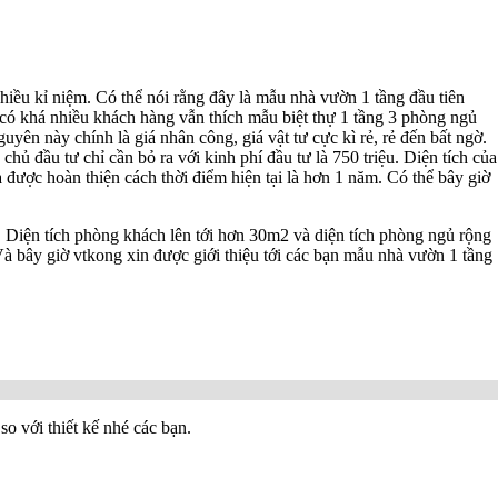
hiều kỉ niệm. Có thể nói rằng đây là mẫu nhà vườn 1 tầng đầu tiên
ờ có khá nhiều khách hàng vẫn thích mẫu biệt thự 1 tầng 3 phòng ngủ
yên này chính là giá nhân công, giá vật tư cực kì rẻ, rẻ đến bất ngờ.
ủ đầu tư chỉ cần bỏ ra với kinh phí đầu tư là 750 triệu. Diện tích của
được hoàn thiện cách thời điểm hiện tại là hơn 1 năm. Có thể bây giờ
. Diện tích phòng khách lên tới hơn 30m2 và diện tích phòng ngủ rộng
Và bây giờ vtkong xin được giới thiệu tới các bạn mẫu nhà vườn 1 tầng
o với thiết kế nhé các bạn.