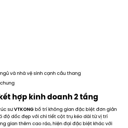
g ngủ và nhà vệ sinh cạnh cầu thang
h chung
kết hợp kinh doanh 2 tầng
rúc sư
VTKONG
bố trí không gian đặc biệt đơn giản
độ dốc đẹp với chi tiết cột trụ kéo dài từ vị trí
ông gian thêm cao ráo, hiện đại đặc biệt khác với