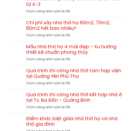
nhà
13x10m
từ A-Z
thờ
tại
ở
Chức năng bình luận bị tắt
họ
Hải
Cách
bê
Lăng
tính
tông
Chi phí xây nhà thờ họ 60m2, 70m2,
Quảng
chi
giả
80m2 hết bao nhiêu?
Trị
phí
gỗ
TGNT25
ở
Chức năng bình luận bị tắt
xây
hay
Chi
nhà
gỗ
phí
thờ
Mẫu nhà thờ họ 4 mái đẹp – Xu hướng
tự
xây
họ
thiết kế chuẩn phong thủy
nhiên?
nhà
chi
So
ở
Chức năng bình luận bị tắt
thờ
tiết
sánh
Mẫu
họ
từ
chi
nhà
60m2,
Quá trình thi công nhà thờ tam hợp viện
A-
tiết
thờ
70m2,
tại Quảng Yên Phú Thọ
Z
họ
80m2
ở
Chức năng bình luận bị tắt
4
hết
Quá
mái
bao
trình
đẹp
Quá trình thi công nhà thờ kết hợp nhà ở
nhiêu?
thi
–
tại Tx. Ba Đồn – Quảng Bình
công
Xu
ở
Chức năng bình luận bị tắt
nhà
hướng
Quá
thờ
thiết
trình
tam
Điểm khác biệt giữa nhà thờ họ và nhà
kế
thi
hợp
thờ gia đình
chuẩn
công
viện
phong