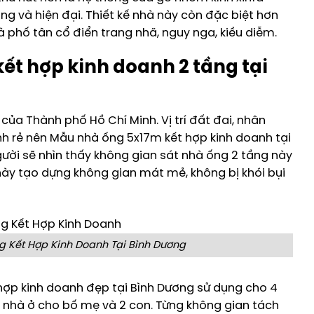
g và hiện đại. Thiết kế nhà này còn đặc biệt hơn
phố tân cổ điển trang nhã, nguy nga, kiều diễm.
t hợp kinh doanh 2 tầng tại
của Thành phố Hồ Chí Minh. Vị trí đất đai, nhân
ành rẻ nên Mẫu nhà ống 5x17m kết hợp kinh doanh tại
gười sẽ nhìn thấy không gian sát nhà ống 2 tầng này
hế này tạo dựng không gian mát mẻ, không bị khói bụi
 Kết Hợp Kinh Doanh Tại Bình Dương
ợp kinh doanh đẹp tại Bình Dương sử dụng cho 4
c nhà ở cho bố mẹ và 2 con. Từng không gian tách