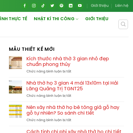
Giới thiệu
Liên hệ
ÌNH THỰC TẾ
NHẬT KÍ THI CÔNG
GIỚI THIỆU
MẪU THIẾT KẾ MỚI
Kích thước nhà thờ 3 gian nhỏ đẹp
chuẩn phong thủy
ở
Chức năng bình luận bị tắt
Kích
thước
Nhà thờ họ 3 gian 4 mái 13x10m tại Hải
nhà
Lăng Quảng Trị TGNT25
thờ
ở
Chức năng bình luận bị tắt
3
Nhà
gian
thờ
nhỏ
Nên xây nhà thờ họ bê tông giả gỗ hay
họ
đẹp
gỗ tự nhiên? So sánh chi tiết
3
chuẩn
ở
Chức năng bình luận bị tắt
gian
phong
Nên
4
thủy
xây
mái
Cách tính chi phí xây nhà thờ họ chi tiết