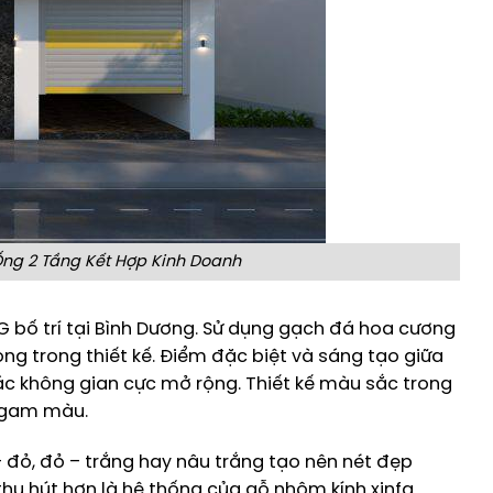
ng 2 Tầng Kết Hợp Kinh Doanh
bố trí tại Bình Dương. Sử dụng gạch đá hoa cương
ng trong thiết kế. Điểm đặc biệt và sáng tạo giữa
c không gian cực mở rộng. Thiết kế màu sắc trong
n gam màu.
– đỏ, đỏ – trắng hay nâu trắng tạo nên nét đẹp
hu hút hơn là hệ thống của gỗ nhôm kính xinfa