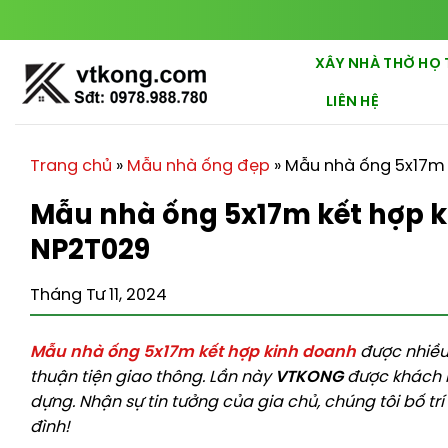
Chuyển
đến
nội
XÂY NHÀ THỜ HỌ 
dung
LIÊN HỆ
Trang chủ
»
Mẫu nhà ống đẹp
»
Mẫu nhà ống 5x17m 
Mẫu nhà ống 5x17m kết hợp k
NP2T029
Tháng Tư 11, 2024
Mẫu nhà ống 5x17m kết hợp kinh doanh
được nhiều 
thuận tiện giao thông. Lần này
VTKONG
được khách h
dựng. Nhận sự tin tưởng của gia chủ, chúng tôi bố t
đình!