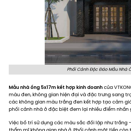
Phối Cảnh Độc Đáo Mẫu Nhà Ố
Mẫu nhà ống 5x17m kết hợp kinh doanh
của VTKONG 
màu đen, không gian hiện đại và đặc trưng sang trọ
các không gian màu trắng đen kết hợp tạo cảm giá
phối cảnh nhà ở đặc biệt đem lại nhiều điểm nhấ
Việc bố trí sử dụng các màu sắc đối lập như trắng 
thẩm mĩ không gian nhà ở. Phối cảnh mặt tiền còn t