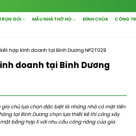
TRỌN GÓI
MẪU NHÀ THỜ HỌ
ĐÌNH CHÙA
CÔNG TR
kết hợp kinh doanh tại Bình Dương NP2T029
inh doanh tại Bình Dương
gia chủ lựa chọn đặc biệt là những nhà có mặt tiền
àng tại Bình Dương chọn lựa thiết kế thi công xây
rí mặt bằng hợp lí với nhu cầu công năng của gia