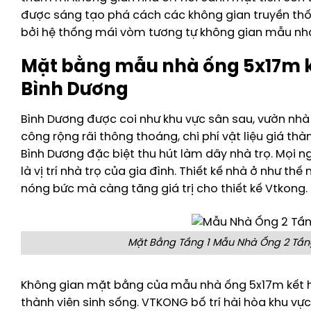
được sáng tạo phá cách các không gian truyền thốn
bởi hệ thống mái vòm tương tự không gian mẫu nhà 
Mặt bằng mẫu nhà ống 5x17m kế
Bình Dương
Bình Dương được coi như khu vực sân sau, vườn nhà 
công rộng rãi thông thoáng, chi phí vật liệu giá th
Bình Dương đặc biệt thu hút làm dãy nhà trọ. Mọi n
là vị trí nhà trọ của gia đình. Thiết kế nhà ở như t
nóng bức mà càng tăng giá trị cho thiết kế Vtkong.
Mặt Bằng Tầng 1 Mẫu Nhà Ống 2 Tầng
Không gian mặt bằng của mẫu nhà ống 5x17m kết h
thành viên sinh sống. VTKONG bố trí hài hòa khu vự