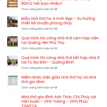
chi
giả
80m2 hết bao nhiêu?
Trị
phí
gỗ
TGNT25
ở
Chức năng bình luận bị tắt
xây
hay
Chi
nhà
gỗ
phí
thờ
Mẫu nhà thờ họ 4 mái đẹp – Xu hướng
tự
xây
họ
thiết kế chuẩn phong thủy
nhiên?
nhà
chi
So
ở
Chức năng bình luận bị tắt
thờ
tiết
sánh
Mẫu
họ
từ
chi
nhà
60m2,
Quá trình thi công nhà thờ tam hợp viện
A-
tiết
thờ
70m2,
tại Quảng Yên Phú Thọ
Z
họ
80m2
ở
Chức năng bình luận bị tắt
4
hết
Quá
mái
bao
trình
đẹp
Quá trình thi công nhà thờ kết hợp nhà ở
nhiêu?
thi
–
tại Tx. Ba Đồn – Quảng Bình
công
Xu
ở
Chức năng bình luận bị tắt
nhà
hướng
Quá
thờ
thiết
trình
tam
Điểm khác biệt giữa nhà thờ họ và nhà
kế
thi
hợp
thờ gia đình
chuẩn
công
viện
phong
ở
Chức năng bình luận bị tắt
nhà
tại
thủy
Điểm
thờ
Quảng
khác
kết
Nhà thờ gia đình Anh Thức Chị Thúy tại
Yên
biệt
hợp
Vân Xuân – Vĩnh Tường – Vĩnh Phúc
Phú
giữa
nhà
Thọ
TGNT24