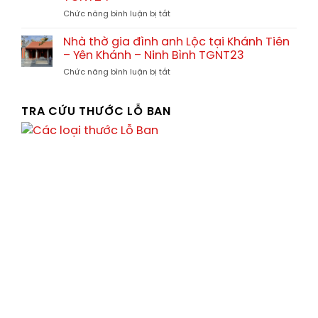
nhà
ở
ở
Chức năng bình luận bị tắt
thờ
tại
Nhà
họ
Tx.
thờ
và
Nhà thờ gia đình anh Lộc tại Khánh Tiên
Ba
gia
nhà
Đồn
– Yên Khánh – Ninh Bình TGNT23
đình
thờ
–
ở
Chức năng bình luận bị tắt
Anh
gia
Quảng
Nhà
Thức
đình
Bình
thờ
Chị
gia
TRA CỨU THƯỚC LỖ BAN
Thúy
đình
tại
anh
Vân
Lộc
Xuân
tại
–
Khánh
Vĩnh
Tiên
Tường
–
–
Yên
Vĩnh
Khánh
Phúc
–
TGNT24
Ninh
Bình
TGNT23