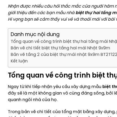
Nhận được nhiều câu hỏi thắc mắc của người hâm m
giới thiệu đến các bạn mẫu nhà
biệt thự hai tầng 
Hi vọng bạn sẽ cảm thấy vui vẻ và thoải mái với bài v
Danh mục nội dung
Tổng quan về công trình biệt thự hai tầng mái Nh
Bản vẽ chi tiết biệt thự tầng hai mái Nhật 9x9m
Bản vẽ tầng 2 của biệt thự mái nhật 9x9m BT2T12
Kết luận
Tổng quan về công trình biệt t
Ngay từ khi tiếp nhận yêu cầu xây dựng mẫu
biệt t
đây sẽ là một không gian vô cùng đáng sống, bởi lẽ
quanh ngôi nhà của họ.
Trong bản vẽ chi tiết của tổng mặt bằng xây dựng, 