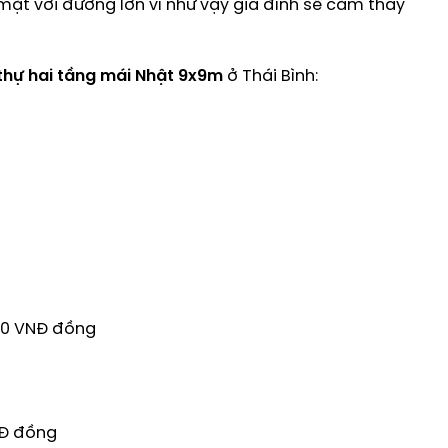
t với đường lớn vì như vậy gia đình sẽ cảm thấy
 thự hai tầng mái Nhật 9x9m
ở Thái Bình:
000 VNĐ đồng
NĐ đồng