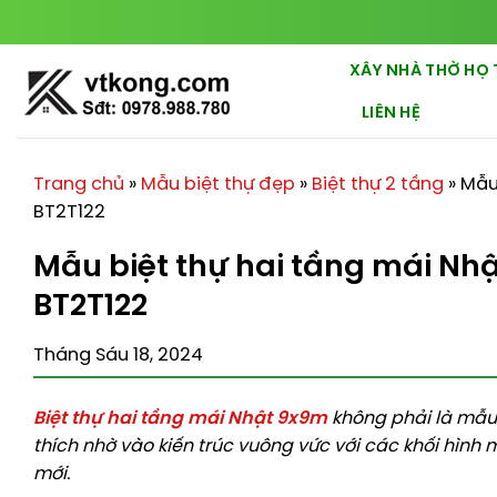
Chuyển
đến
nội
XÂY NHÀ THỜ HỌ 
dung
LIÊN HỆ
Trang chủ
»
Mẫu biệt thự đẹp
»
Biệt thự 2 tầng
»
Mẫu
BT2T122
Mẫu biệt thự hai tầng mái Nh
BT2T122
Tháng Sáu 18, 2024
Biệt thự hai tầng mái Nhật 9x9m
không phải là mẫu 
thích nhờ vào kiến trúc vuông vức với các khối hìn
mới.