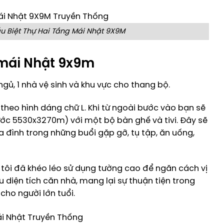
u Biệt Thự Hai Tầng Mái Nhật 9X9M
i mái Nhật 9x9m
gủ, 1 nhà vệ sinh và khu vực cho thang bộ.
 theo hình dáng chữ L. Khi từ ngoài bước vào bạn sẽ
ước 5530x3270m) với một bộ bàn ghế và tivi. Đây sẽ
a đình trong những buổi gặp gỡ, tụ tập, ăn uống,
ôi đã khéo léo sử dụng tường cao để ngăn cách vị
u diện tích căn nhà, mang lại sự thuận tiện trong
cho người lớn tuổi.