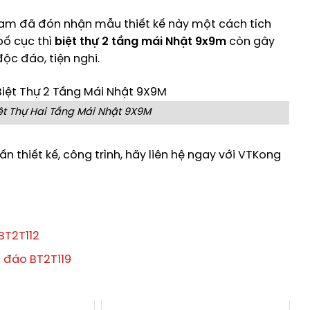
 Nam đã đón nhận mẫu thiết kế này một cách tích
bố cục thì
biệt thự 2 tầng mái Nhật 9x9m
còn gây
độc đáo, tiện nghi.
ệt Thự Hai Tầng Mái Nhật 9X9M
 thiết kế, công trình, hãy liên hệ ngay với VTKong
BT2T112
c đáo BT2T119