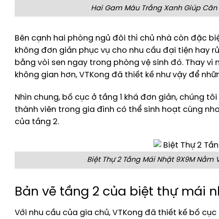
Hai Gam Màu Trắng Xanh Giúp Căn N
Bên cạnh hai phòng ngủ đôi thì chủ nhà còn đặc biệ
không đơn giản phục vụ cho nhu cầu đại tiện hay r
bằng vòi sen ngay trong phòng vệ sinh đó. Thay vì 
không gian hơn, VTKong đã thiết kế như vậy để những
Nhìn chung, bố cục ở tầng 1 khá đơn giản, chúng tôi
thành viên trong gia đình có thể sinh hoạt cùng nha
của tầng 2.
Biệt Thự 2 Tầng Mái Nhật 9X9M Nằm 
Bản vẽ tầng 2 của biệt thự mái 
Với nhu cầu của gia chủ, VTKong đã thiết kế bố cục