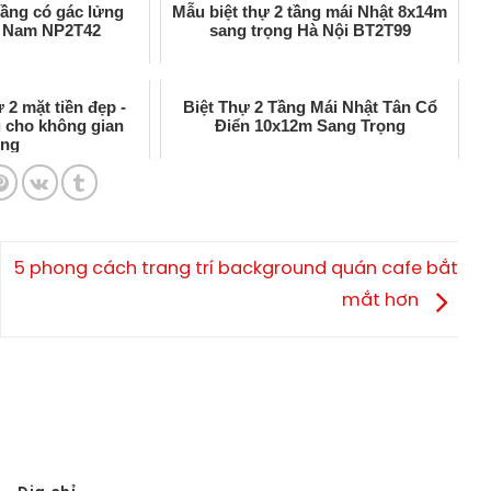
tầng có gác lửng
Mẫu biệt thự 2 tầng mái Nhật 8x14m
à Nam NP2T42
sang trọng Hà Nội BT2T99
 2 mặt tiền đẹp -
Biệt Thự 2 Tầng Mái Nhật Tân Cổ
u cho không gian
Điển 10x12m Sang Trọng
ống
5 phong cách trang trí background quán cafe bắt
mắt hơn