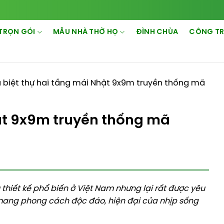
TRỌN GÓI
MẪU NHÀ THỜ HỌ
ĐÌNH CHÙA
CÔNG TR
 biệt thự hai tầng mái Nhật 9x9m truyền thống mã
ật 9x9m truyền thống mã
thiết kế phổ biến ở Việt Nam nhưng lại rất được yêu
h mang phong cách độc đáo, hiện đại của nhịp sống