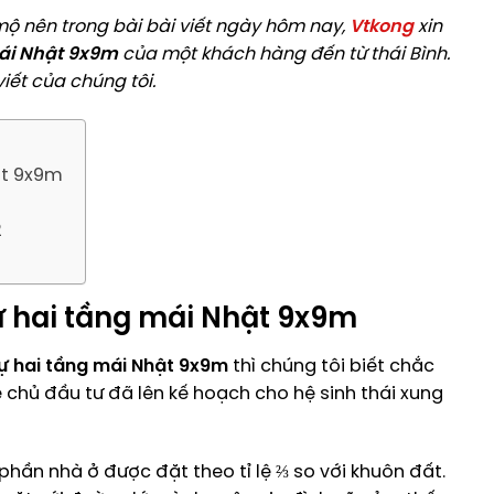
ộ nên trong bài bài viết ngày hôm nay,
Vtkong
xin
mái Nhật 9x9m
của một khách hàng đến từ thái Bình.
iết của chúng tôi.
ật 9x9m
2
hự hai tầng mái Nhật 9x9m
hự hai tầng mái Nhật 9x9m
thì chúng tôi biết chắc
 chủ đầu tư đã lên kế hoạch cho hệ sinh thái xung
phần nhà ở được đặt theo tỉ lệ ⅔ so với khuôn đất.