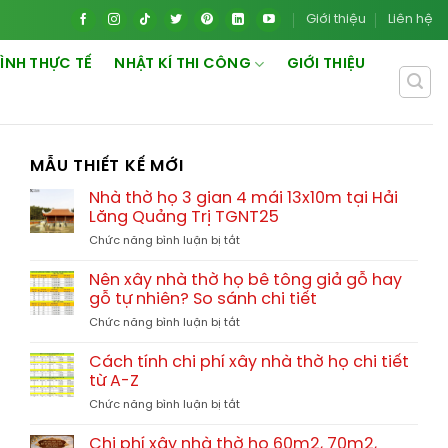
Giới thiệu
Liên hệ
ÌNH THỰC TẾ
NHẬT KÍ THI CÔNG
GIỚI THIỆU
MẪU THIẾT KẾ MỚI
Nhà thờ họ 3 gian 4 mái 13x10m tại Hải
Lăng Quảng Trị TGNT25
ở
Chức năng bình luận bị tắt
Nhà
thờ
Nên xây nhà thờ họ bê tông giả gỗ hay
họ
gỗ tự nhiên? So sánh chi tiết
3
ở
Chức năng bình luận bị tắt
gian
Nên
4
xây
mái
Cách tính chi phí xây nhà thờ họ chi tiết
nhà
13x10m
từ A-Z
thờ
tại
ở
Chức năng bình luận bị tắt
họ
Hải
Cách
bê
Lăng
tính
tông
Chi phí xây nhà thờ họ 60m2, 70m2,
Quảng