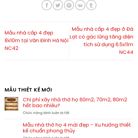
Mẫu nhà cấp 4 đẹp ở Đà
Mẫu nhà cấp 4 đẹp
Lạt có gác lửng tăng diện
8x10m tại Vân Đình Hà Nội
tích sử dụng 6.5x11m
NC42
NC44
MẪU THIẾT KẾ MỚI
Chi phí xây nhà thờ họ 60m2, 70m2, 80m2
hết bao nhiêu?
ở
Chức năng bình luận bị tắt
Chi
phí
Mẫu nhà thờ họ 4 mái đẹp – Xu hướng thiết
xây
kế chuẩn phong thủy
nhà
ở