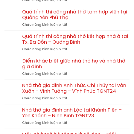
Chức năng bình luận bị tắt
thờ
Mẫu
họ
nhà
60m2,
Quá trình thi công nhà thờ tam hợp viện tại
thờ
70m2,
Quảng Yên Phú Thọ
họ
80m2
ở
Chức năng bình luận bị tắt
4
hết
Quá
mái
bao
trình
đẹp
Quá trình thi công nhà thờ kết hợp nhà ở tại
nhiêu?
thi
–
Tx. Ba Đồn – Quảng Bình
công
Xu
ở
Chức năng bình luận bị tắt
nhà
hướng
Quá
thờ
thiết
trình
tam
Điểm khác biệt giữa nhà thờ họ và nhà thờ
kế
thi
hợp
gia đình
chuẩn
công
viện
phong
ở
Chức năng bình luận bị tắt
nhà
tại
thủy
Điểm
thờ
Quảng
khác
kết
Nhà thờ gia đình Anh Thức Chị Thúy tại Vân
Yên
biệt
hợp
Xuân – Vĩnh Tường – Vĩnh Phúc TGNT24
Phú
giữa
nhà
Thọ
ở
Chức năng bình luận bị tắt
nhà
ở
Nhà
thờ
tại
thờ
họ
Nhà thờ gia đình anh Lộc tại Khánh Tiên –
Tx.
gia
và
Yên Khánh – Ninh Bình TGNT23
Ba
đình
nhà
Đồn
ở
Chức năng bình luận bị tắt
Anh
thờ
–
Nhà
Thức
gia
Quảng
thờ
Chị