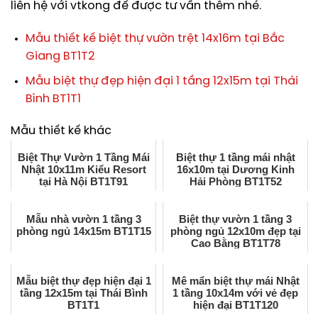
liên hệ với vtkong để được tư vấn thêm nhé.
Mẫu thiết kế biệt thự vườn trệt 14x16m tại Bắc
Giang BT1T2
Mẫu biệt thự đẹp hiện đại 1 tầng 12x15m tại Thái
Bình BT1T1
Mẫu thiết kế khác
Biệt Thự Vườn 1 Tầng Mái
Biệt thự 1 tầng mái nhật
Nhật 10x11m Kiểu Resort
16x10m tại Dương Kinh
tại Hà Nội BT1T91
Hải Phòng BT1T52
Mẫu nhà vườn 1 tầng 3
Biệt thự vườn 1 tầng 3
phòng ngủ 14x15m BT1T15
phòng ngủ 12x10m đẹp tại
Cao Bằng BT1T78
Mẫu biệt thự đẹp hiện đại 1
Mê mẩn biệt thự mái Nhật
tầng 12x15m tại Thái Bình
1 tầng 10x14m với vẻ đẹp
BT1T1
hiện đại BT1T120