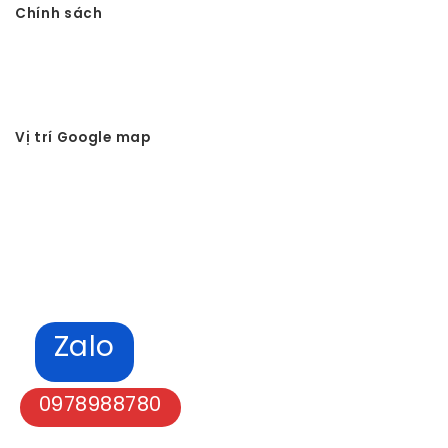
Chính sách
Chính sách bảo mật
Hình thức thanh toán
Tuyển dụng Vtkong
Vị trí Google map
Zalo
0978988780
Bản quyền © 2024 - Vtkong