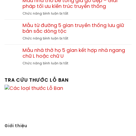
Mẫu nhà thờ bê tông giả gỗ đẹp – Giải
đình
Bình
gia
Thúy
pháp tối ưu kiến trúc truyền thống
đình
tại
ở
Chức năng bình luận bị tắt
anh
Vân
Mẫu
Lộc
Xuân
nhà
tại
Mẫu từ đường 5 gian truyền thống lưu giữ
–
thờ
Khánh
bản sắc dòng tộc
Vĩnh
bê
Tiên
Tường
ở
Chức năng bình luận bị tắt
tông
–
–
Mẫu
giả
Yên
Vĩnh
từ
gỗ
Mẫu nhà thờ họ 5 gian kết hợp nhà ngang
Khánh
Phúc
đường
đẹp
chữ L hoặc chữ U
–
TGNT24
5
–
Ninh
ở
Chức năng bình luận bị tắt
gian
Giải
Bình
Mẫu
truyền
pháp
TGNT23
nhà
thống
tối
thờ
TRA CỨU THƯỚC LỖ BAN
lưu
ưu
họ
giữ
kiến
5
bản
trúc
gian
sắc
truyền
kết
dòng
thống
hợp
tộc
nhà
ngang
chữ
L
Giới thiệu
hoặc
Vạn sự tùy duyên, hành sự tại nhân - thành sự tại Thiên.
chữ