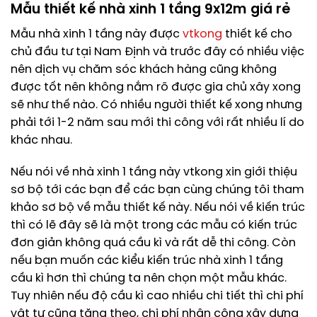
Mẫu thiết kế nhà xinh 1 tầng 9x12m giá rẻ
Mẫu nhà xinh 1 tầng này được
vtkong
thiết kế cho
chủ đầu tư tại Nam Định và trước đây có nhiều việc
nên dịch vụ chăm sóc khách hàng cũng không
được tốt nên không nắm rõ được gia chủ xây xong
sẽ như thế nào. Có nhiều người thiết kế xong nhưng
phải tới 1-2 năm sau mới thi công với rất nhiều lí do
khác nhau.
Nếu nói về nhà xinh 1 tầng này vtkong xin giới thiệu
sơ bộ tới các bạn để các bạn cùng chúng tôi tham
khảo sơ bộ về mẫu thiết kế này. Nếu nói về kiến trúc
thì có lẽ đây sẽ là một trong các mẫu có kiến trúc
đơn giản không quá cầu kì và rất dễ thi công. Còn
nếu bạn muốn các kiểu kiến trúc nhà xinh 1 tầng
cầu kì hơn thì chúng ta nên chọn một mẫu khác.
Tuy nhiên nếu độ cầu kì cao nhiều chi tiết thì chi phí
vật tư cũng tăng theo, chi phí nhân công xây dựng