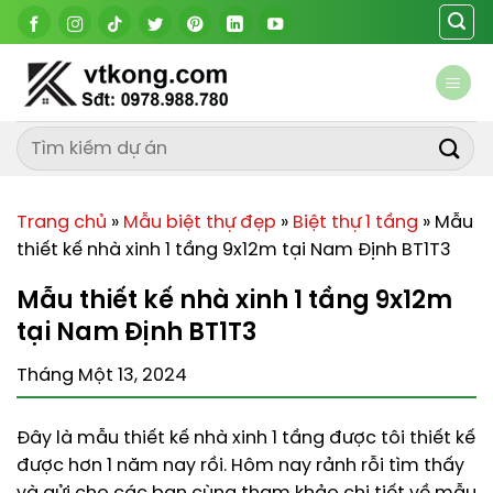
Chuyển
đến
nội
dung
Trang chủ
»
Mẫu biệt thự đẹp
»
Biệt thự 1 tầng
»
Mẫu
thiết kế nhà xinh 1 tầng 9x12m tại Nam Định BT1T3
Mẫu thiết kế nhà xinh 1 tầng 9x12m
tại Nam Định BT1T3
Tháng Một 13, 2024
Đây là mẫu thiết kế nhà xinh 1 tầng được tôi thiết kế
được hơn 1 năm nay rồi. Hôm nay rảnh rỗi tìm thấy