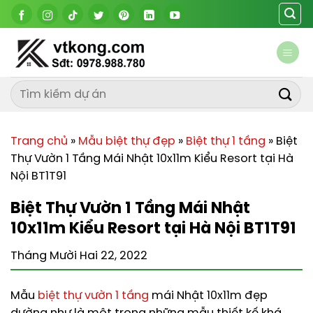
Chuyển
đến
nội
dung
Trang chủ
»
Mẫu biệt thự đẹp
»
Biệt thự 1 tầng
»
Biệt
Thự Vườn 1 Tầng Mái Nhật 10x11m Kiểu Resort tại Hà
Nội BT1T91
Biệt Thự Vườn 1 Tầng Mái Nhật
10x11m Kiểu Resort tại Hà Nội BT1T91
Tháng Mười Hai 22, 2022
Mẫu
biệt thự vườn 1 tầng
mái Nhật 10x11m đẹp