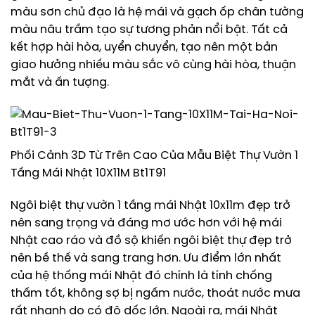
màu sơn chủ đạo là hệ mái và gạch ốp chân tường
màu nâu trầm tạo sự tương phản nổi bật. Tất cả
kết hợp hài hòa, uyển chuyển, tạo nên một bản
giao hưởng nhiều màu sắc vô cùng hài hòa, thuận
mắt và ấn tượng.
Phối Cảnh 3D Từ Trên Cao Của Mẫu Biệt Thự Vườn 1
Tầng Mái Nhật 10X11M Bt1T91
Ngôi biệt thự vườn 1 tầng mái Nhật 10x11m đẹp trở
nên sang trọng và đáng mơ ước hơn với hệ mái
Nhật cao ráo và đồ sộ khiến ngôi biệt thự đẹp trở
nên bề thế và sang trang hơn. Ưu điểm lớn nhất
của hệ thống mái Nhật đó chính là tính chống
thấm tốt, không sợ bị ngấm nước, thoát nước mưa
rất nhanh do có độ dốc lớn. Ngoài ra, mái Nhật