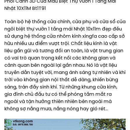
Phối Cảnh 3D Của Mẫu Biệt Thự Vườn 1 Tầng Mái
Nhật 10X11M Bt1T91
Toàn bộ hệ thống cửa chính, cửa phụ và cửa sổ của
ngôi biệt thự vườn 1 tầng mái Nhật 10x11m đẹp đều
sử dụng hệ thống cửa nhôm kính xingfa cao cấp sở
hữu nhiều ưu điểm vượt trội. Chất liệu kính là vật
liệu gần gũi và tương đối an toàn, là vật trung gian
có vai trò quan trọng kết nối các không gian và
cảnh quan bên ngoài lại gần nhau. Nó là vật liệu
truyền dẫn tuyệt vời, mang ánh sáng tự nhiên và khí
trời vào không gian nội thất dễ dàng, khiến bừng
sáng, tràn đầy sinh khí. Từ những khung cửa kính,
gia đình chủ đầu tư có thể phóng tầm mắt ra
ngoài và tận hưởng thiên nhiên bên ngoài mà
không sợ nắng mưa, nắng nóng hay gió rét…