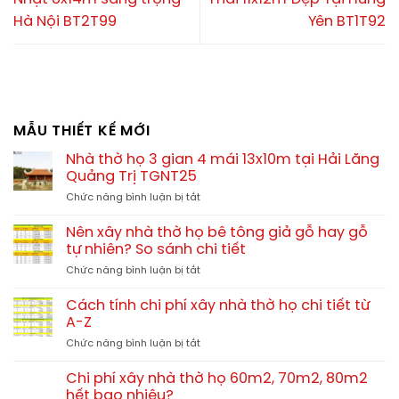
Hà Nội BT2T99
Yên BT1T92
MẪU THIẾT KẾ MỚI
Nhà thờ họ 3 gian 4 mái 13x10m tại Hải Lăng
Quảng Trị TGNT25
ở
Chức năng bình luận bị tắt
Nhà
thờ
Nên xây nhà thờ họ bê tông giả gỗ hay gỗ
họ
tự nhiên? So sánh chi tiết
3
ở
Chức năng bình luận bị tắt
gian
Nên
4
xây
mái
Cách tính chi phí xây nhà thờ họ chi tiết từ
nhà
13x10m
A-Z
thờ
tại
ở
Chức năng bình luận bị tắt
họ
Hải
Cách
bê
Lăng
tính
tông
Chi phí xây nhà thờ họ 60m2, 70m2, 80m2
Quảng
chi
giả
hết bao nhiêu?
Trị