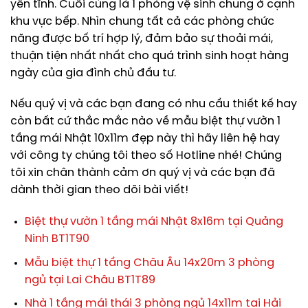
yên tĩnh. Cuối cùng là 1 phòng vệ sinh chung ở cạnh
khu vực bếp. Nhìn chung tất cả các phòng chức
năng được bố trí hợp lý, đảm bảo sự thoải mái,
thuận tiện nhất nhất cho quá trình sinh hoạt hàng
ngày của gia đình chủ đầu tư.
Nếu quý vị và các bạn đang có nhu cầu thiết kế hay
còn bất cứ thắc mắc nào về mẫu biệt thự vườn 1
tầng mái Nhật 10x11m đẹp này thì hãy liên hệ hay
với công ty chúng tôi theo số Hotline nhé! Chúng
tôi xin chân thành cảm ơn quý vị và các bạn đã
dành thời gian theo dõi bài viết!
Biệt thự vườn 1 tầng mái Nhật 8x16m tại Quảng
Ninh BT1T90
Mẫu biệt thự 1 tầng Châu Âu 14x20m 3 phòng
ngủ tại Lai Châu BT1T89
Nhà 1 tầng mái thái 3 phòng ngủ 14x11m tại Hải