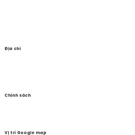
Thi công nhà thờ họ trọn gói
Thiết kế thi công đình chùa
Thi công từ đường 3 gian giả gỗ
Địa chỉ
Công ty TNHH Đầu tư Xây dựng Vtkong
VP: Số 11. LK11.33 - Dọc Bún 1 - La Khê - Hà Đông - Hà Nội
Điện thoại: 0978.988.780
Website:
Vtkong.com
Chính sách
Chính sách bảo mật
Hình thức thanh toán
Tuyển dụng Vtkong
Vị trí Google map