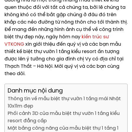
dường như là một trong những mẫu thiết kế khá
quen thuộc đối với tất cả chúng ta, bởi lẽ chúng ta
không khó có thể bắt gặp chúng ở đâu đó trên
khắp các nẻo đường từ nông thôn cho tới thành thị.
Để mang đến những hình ảnh cụ thể về công trình
biệt thự đẹp này, ngày hôm nay
kiến trúc sư
VTKONG
xin giới thiệu đến quý vị và các bạn mẫu
thiết kế biệt thự vườn 1 tầng kiểu resort ấn tượng
được lên ý tưởng cho gia đình chị Vy có địa chỉ tại
Thạch Thất – Hà Nội. Mời quý vị và các bạn cùng
theo dõi.
Danh mục nội dung
Thông tin về mẫu biệt thự vườn 1 tầng mái Nhật
10x11m đẹp
Phối cảnh 3D của mẫu biệt thự vườn 1 tầng kiểu
resort đẳng cấp
Mặt bằng công năng của mẫu biệt thự 1 tầng 1