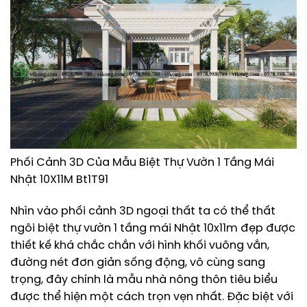
Phối Cảnh 3D Của Mẫu Biệt Thự Vườn 1 Tầng Mái
Nhật 10X11M Bt1T91
Nhìn vào phối cảnh 3D ngoại thất ta có thể thất
ngôi biệt thự vườn 1 tầng mái Nhật 10x11m đẹp được
thiết kế khá chắc chắn với hình khối vuông vắn,
đường nét đơn giản sống động, vô cùng sang
trọng, đây chính là mẫu nhà nông thôn tiêu biểu
được thể hiện một cách trọn vẹn nhất. Đặc biệt với