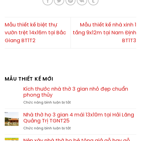
Mẫu thiết kế biệt thự
Mẫu thiết kế nhà xinh 1
vườn trệt 14x16m tại Bắc
tầng 9x12m tại Nam Định
Giang BT1T2
BT1T3
MẪU THIẾT KẾ MỚI
Kích thước nhà thờ 3 gian nhỏ đẹp chuẩn
phong thủy
ở
Chức năng bình luận bị tắt
Kích
thước
Nhà thờ họ 3 gian 4 mái 13x10m tại Hải Lăng
nhà
Quảng Trị TGNT25
thờ
ở
Chức năng bình luận bị tắt
3
Nhà
gian
thờ
nhỏ
Nên xây nhà thờ họ bê tông giả gỗ hay gỗ