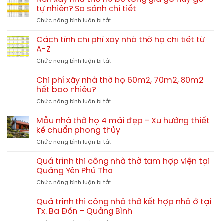
họ
đẹp
tự nhiên? So sánh chi tiết
3
chuẩn
ở
Chức năng bình luận bị tắt
gian
phong
Nên
4
thủy
xây
mái
Cách tính chi phí xây nhà thờ họ chi tiết từ
nhà
13x10m
A-Z
thờ
tại
ở
Chức năng bình luận bị tắt
họ
Hải
Cách
bê
Lăng
tính
tông
Chi phí xây nhà thờ họ 60m2, 70m2, 80m2
Quảng
chi
giả
hết bao nhiêu?
Trị
phí
gỗ
TGNT25
ở
Chức năng bình luận bị tắt
xây
hay
Chi
nhà
gỗ
phí
thờ
Mẫu nhà thờ họ 4 mái đẹp – Xu hướng thiết
tự
xây
họ
kế chuẩn phong thủy
nhiên?
nhà
chi
So
ở
Chức năng bình luận bị tắt
thờ
tiết
sánh
Mẫu
họ
từ
chi
nhà
60m2,
Quá trình thi công nhà thờ tam hợp viện tại
A-
tiết
thờ
70m2,
Quảng Yên Phú Thọ
Z
họ
80m2
ở
Chức năng bình luận bị tắt
4
hết
Quá
mái
bao
trình
đẹp
Quá trình thi công nhà thờ kết hợp nhà ở tại
nhiêu?
thi
–
Tx. Ba Đồn – Quảng Bình
công
Xu