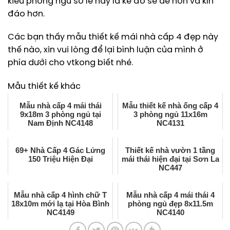
kiểu phòng ngủ so le này là kê đồ sẽ dễ hơn và kín
đáo hơn.
Các bạn thấy mẫu thiết kế mái nhà cấp 4 đẹp này
thế nào, xin vui lòng để lại bình luận của mình ở
phía dưới cho vtkong biết nhé.
Mẫu thiết kế khác
Mẫu nhà cấp 4 mái thái
Mẫu thiết kế nhà ống cấp 4
9x18m 3 phòng ngủ tại
3 phòng ngủ 11x16m
Nam Định NC4148
NC4131
69+ Nhà Cấp 4 Gác Lửng
Thiết kế nhà vườn 1 tầng
150 Triệu Hiện Đại
mái thái hiện đại tại Sơn La
NC447
Mẫu nhà cấp 4 hình chữ T
Mẫu nhà cấp 4 mái thái 4
18x10m mới lạ tại Hòa Bình
phòng ngủ đẹp 8x11.5m
NC4149
NC4140