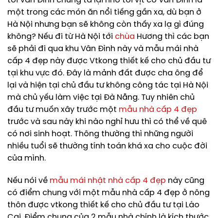
tới Vân Đình chúng ta lại nhớ tới vịt cỏ Vân Đình là
một trong các món ăn nổi tiếng gần xa, dù bạn ở
Hà Nội nhưng bạn sẽ không còn thấy xa lạ gì đúng
không? Nếu đi từ Hà Nội tới
chùa
Hương thì các bạn
sẽ phải đi qua khu Vân Đình này và mẫu mái nhà
cấp 4 đẹp này được Vtkong thiết kế cho chủ đầu tư
tại khu vực đó. Đây là mảnh đất được cha ông để
lại và hiện tại chủ đầu tư không công tác tại Hà Nội
mà chủ yếu làm việc tại Đà Nẵng. Tuy nhiên chủ
đầu tư muốn xây trước một
mẫu nhà cấp 4 đẹp
trước và sau này khi nào nghỉ hưu thì có thể về quê
có nơi sinh hoạt. Thông thường thì những người
nhiều tuổi sẽ thường tính toán khá xa cho cuộc đời
của mình.
Nếu nói về
mẫu mái nhật nhà cấp 4 đẹp
này cũng
có điểm chung với một mẫu nhà cấp 4 đẹp ở nông
thôn được vtkong thiết kế cho chủ đầu tư tại Lào
Cai. Điểm chung của 2 mẫu nhà chính là kích thước