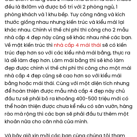
đều là 8x10m và được bố trí với 2 phòng ngủ, 1
phòng khách và 1 khu bếp. Tuy công năng và kích
thước giống nhau nhưng kiến trúc và kiểu mái lại
khác nhau. Chính vì thế chi phí thi công cho 2 mẫu
nhà cấp 4 đẹp này cũng sẽ khác nhau nhé các bạn.
Về mặt kiến trúc thì
nhà cấp 4 mái thái
sẽ có kiến
trúc đẹp hơn so với các kiểu nhà mái bằng, thực ra
là dễ làm đẹp hơn. Làm mái bằng thì sẽ khó làm
đẹp được chính vì thế chi phí thi công cho một mái
nhà cấp 4 đẹp cũng sẽ cao hơn so với kiểu mái
bằng hoặc mái thái. Cùng với một diện tích nhưng
để hoàn thiện được mẫu nhà cấp 4 đẹp này chủ
đầu tư sẽ phải bỏ ra khoảng 400-500 triệu mới có
thể hoàn thiện được chưa kể nếu có sân vườn, hàng
rào mà rộng thì các bạn sẽ phải đầu tư thêm một
khoản nữa cho căn nhà của mình.
Và bây giờ xin mời các bạn cùng chúng tôi tham