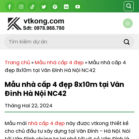
Chuyển
đến
nội
dung
Trang chủ
»
Mẫu nhà cấp 4 đẹp
»
Mẫu nhà cấp 4
đẹp 8x10m tại Vân Đình Hà Nội NC42
Mẫu nhà cấp 4 đẹp 8x10m tại Vân
Đình Hà Nội NC42
Tháng Hai 22, 2024
Mẫu mái
nhà cấp 4 đẹp
này được vtkong thiết kế
cho chủ đầu tư xây dựng tại Vân Đình – Hà Nội. Nói