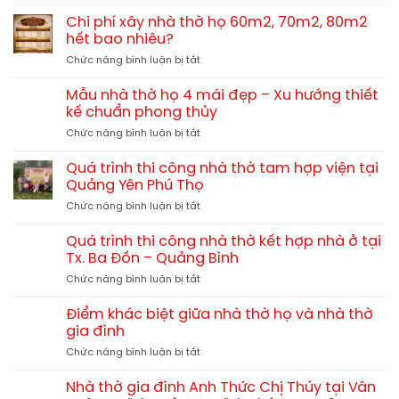
Cách
bê
Lăng
tính
tông
Chi phí xây nhà thờ họ 60m2, 70m2, 80m2
Quảng
chi
giả
hết bao nhiêu?
Trị
phí
gỗ
TGNT25
ở
Chức năng bình luận bị tắt
xây
hay
Chi
nhà
gỗ
phí
thờ
Mẫu nhà thờ họ 4 mái đẹp – Xu hướng thiết
tự
xây
họ
kế chuẩn phong thủy
nhiên?
nhà
chi
So
ở
Chức năng bình luận bị tắt
thờ
tiết
sánh
Mẫu
họ
từ
chi
nhà
60m2,
Quá trình thi công nhà thờ tam hợp viện tại
A-
tiết
thờ
70m2,
Quảng Yên Phú Thọ
Z
họ
80m2
ở
Chức năng bình luận bị tắt
4
hết
Quá
mái
bao
trình
đẹp
Quá trình thi công nhà thờ kết hợp nhà ở tại
nhiêu?
thi
–
Tx. Ba Đồn – Quảng Bình
công
Xu
ở
Chức năng bình luận bị tắt
nhà
hướng
Quá
thờ
thiết
trình
tam
Điểm khác biệt giữa nhà thờ họ và nhà thờ
kế
thi
hợp
gia đình
chuẩn
công
viện
phong
ở
Chức năng bình luận bị tắt
nhà
tại
thủy
Điểm
thờ
Quảng
khác
kết
Nhà thờ gia đình Anh Thức Chị Thúy tại Vân
Yên
biệt