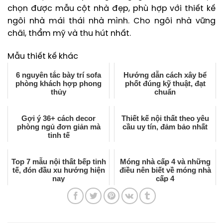
chọn được mẫu cột nhà đẹp, phù hợp với thiết kế
ngôi nhà mái thái nhà mình. Cho ngôi nhà vững
chãi, thẩm mỹ và thu hút nhất.
Mẫu thiết kế khác
6 nguyên tắc bày trí sofa
Hướng dẫn cách xây bể
phòng khách hợp phong
phốt đúng kỹ thuật, đạt
thủy
chuẩn
Gợi ý 36+ cách decor
Thiết kế nội thất theo yêu
phòng ngủ đơn giản mà
cầu uy tín, đảm bảo nhất
tinh tế
Top 7 mẫu nội thất bếp tinh
Móng nhà cấp 4 và những
tế, đón đầu xu hướng hiện
điều nên biết về móng nhà
nay
cấp 4