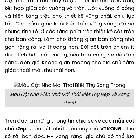
Cột nhà mái thái này được thiết kế khá độc đáo,
kết hợp giữa cột vuông và tròn. Cột vuông ở cổng
và hiên tầng trệt, cho thiết kế vững chãi, chịu lực
tốt. Cho cảm giác khối kiến trúc vững vàng, đồ sộ
nhưng tinh tế. Ở các tầng phía trên thiết kế cột tròn
cho ban công. Làm cho không gian ban công nhỏ
gọn, rộng rãi và thoáng hơn. Bởi cột tròn chiếm ít
diện tích hơn cột vuông, nên ban công sẽ dễ đón
nắng, đón gió. Không gian thoáng cho gia chủ cảm
giác thoải mái, thư thái hơn.
Mẫu Cột Nhà Hiên Nhà Mái Thái Biệt Thự Đẹp Và Sang
Trọng
Trên đây là những thông tin chia sẻ về các
mẫu
cột
nhà đẹp
cuốn hút nhất hiện nay mà
VTKONG
chia
sẻ tới bạn đọc. Hy vọng rằng, gia chủ có thể lựa