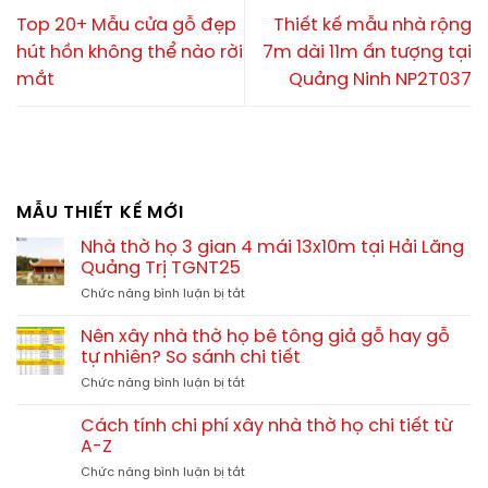
Top 20+ Mẫu cửa gỗ đẹp
Thiết kế mẫu nhà rộng
hút hồn không thể nào rời
7m dài 11m ấn tượng tại
mắt
Quảng Ninh NP2T037
MẪU THIẾT KẾ MỚI
Nhà thờ họ 3 gian 4 mái 13x10m tại Hải Lăng
Quảng Trị TGNT25
ở
Chức năng bình luận bị tắt
Nhà
thờ
Nên xây nhà thờ họ bê tông giả gỗ hay gỗ
họ
tự nhiên? So sánh chi tiết
3
ở
Chức năng bình luận bị tắt
gian
Nên
4
xây
mái
Cách tính chi phí xây nhà thờ họ chi tiết từ
nhà
13x10m
A-Z
thờ
tại
ở
Chức năng bình luận bị tắt
họ
Hải