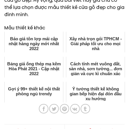
cửa gỗ đẹp. Hy vọng, qua bài viết này gia chủ có
thể lựa chọn được mẫu thiết kế cửa gỗ đẹp cho gia
đình mình.
Mẫu thiết kế khác
Báo giá tôn lợp mái cập
Xây nhà trọn gói TPHCM -
nhật hàng ngày mới nhất
Giải pháp tối ưu cho mọi
2022
nhà
Bảng giá ống thép mạ kẽm
Cách tính mét vuông đất,
Hòa Phát 2021 - Cập nhật
sàn nhà, sơn tường... đơn
2022
giản và cực kì chuẩn xác
Gợi ý 99+ thiết kế nội thất
Ý tưởng thiết kế không
phòng ngủ trendy
gian bếp hiện đại đón đầu
xu hướng