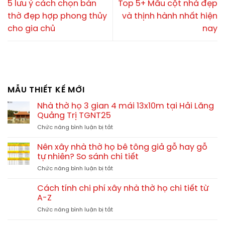
5 lưu ý cách chọn bàn
Top 5+ Mẫu cột nhà đẹp
thờ đẹp hợp phong thủy
và thịnh hành nhất hiện
cho gia chủ
nay
MẪU THIẾT KẾ MỚI
Nhà thờ họ 3 gian 4 mái 13x10m tại Hải Lăng
Quảng Trị TGNT25
ở
Chức năng bình luận bị tắt
Nhà
thờ
Nên xây nhà thờ họ bê tông giả gỗ hay gỗ
họ
tự nhiên? So sánh chi tiết
3
ở
Chức năng bình luận bị tắt
gian
Nên
4
xây
mái
Cách tính chi phí xây nhà thờ họ chi tiết từ
nhà
13x10m
A-Z
thờ
tại
ở
Chức năng bình luận bị tắt
họ
Hải
Cách
bê
Lăng