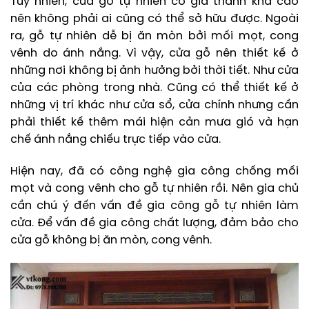
Tuy nhiên, cửa gỗ tự nhiên có giá thành khá cao
nên không phải ai cũng có thể sở hữu được. Ngoài
ra, gỗ tự nhiên dễ bị ăn mòn bởi mối mọt, cong
vênh do ánh nắng. Vì vậy, cửa gỗ nên thiết kế ở
những nơi không bị ảnh hưởng bởi thời tiết. Như cửa
của các phòng trong nhà. Cũng có thể thiết kế ở
những vị trí khác như cửa sổ, cửa chính nhưng cần
phải thiết kế thêm mái hiện cản mưa gió và hạn
chế ánh nắng chiếu trực tiếp vào cửa.
Hiện nay, đã có công nghệ gia công chống mối
mọt và cong vênh cho gỗ tự nhiên rồi. Nên gia chủ
cần chú ý đến vấn đề gia công gỗ tự nhiên làm
cửa. Để vấn đề gia công chất lượng, đảm bảo cho
cửa gỗ không bị ăn mòn, cong vênh.