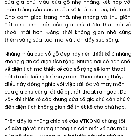
của gia chủ. Màu của gỗ nhẹ nhàng, kết hợp với
màu trắng của các ô của sổ khá hài hòa, bắt mắt.
Cho cảm giác trang nhã, nhẹ nhàng và thư giãn.
Tốt cho tinh thần của gia chủ được thư thái và
thoải mái hơn. Đồng thời không gian nhà cũng
thêm sáng sủa, tươi mới và tràn đầy sức sống.
Những mẫu cửa sổ gỗ đẹp này nên thiết kế ở những
không gian có diện tích rộng. Những nơi có hạn chế
về diện tích mà thiết kế cửa sổ rộng sẽ làm thoát
hết đi các luồng khí may mắn. Theo phong thủy,
điểu này đồng nghĩa với việc tài lộc và may mắn
của gia chủ cũng rất dễ bị thất thoát ra ngoài. Do
vậy khi thiết kế các khung cửa sổ gia chủ cần chú ý
đên diện tích không gian để thiết kế cho phù hợp.
Trên đây là những chia sẻ của
VTKONG
chúng tôi
về
cửa gỗ
và những thông tin cần biết về các mẫu