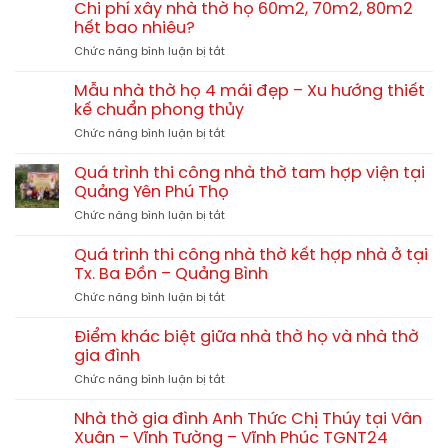
tính
tông
Chi phí xây nhà thờ họ 60m2, 70m2, 80m2
Quảng
chi
giả
hết bao nhiêu?
Trị
phí
gỗ
TGNT25
ở
Chức năng bình luận bị tắt
xây
hay
Chi
nhà
gỗ
phí
thờ
Mẫu nhà thờ họ 4 mái đẹp – Xu hướng thiết
tự
xây
họ
kế chuẩn phong thủy
nhiên?
nhà
chi
So
ở
Chức năng bình luận bị tắt
thờ
tiết
sánh
Mẫu
họ
từ
chi
nhà
60m2,
Quá trình thi công nhà thờ tam hợp viện tại
A-
tiết
thờ
70m2,
Quảng Yên Phú Thọ
Z
họ
80m2
ở
Chức năng bình luận bị tắt
4
hết
Quá
mái
bao
trình
đẹp
Quá trình thi công nhà thờ kết hợp nhà ở tại
nhiêu?
thi
–
Tx. Ba Đồn – Quảng Bình
công
Xu
ở
Chức năng bình luận bị tắt
nhà
hướng
Quá
thờ
thiết
trình
tam
Điểm khác biệt giữa nhà thờ họ và nhà thờ
kế
thi
hợp
gia đình
chuẩn
công
viện
phong
ở
Chức năng bình luận bị tắt
nhà
tại
thủy
Điểm
thờ
Quảng
khác
kết
Nhà thờ gia đình Anh Thức Chị Thúy tại Vân
Yên
biệt
hợp
Xuân – Vĩnh Tường – Vĩnh Phúc TGNT24
Phú
giữa