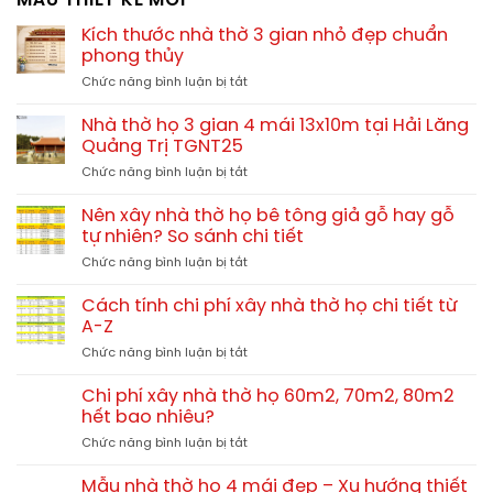
MẪU THIẾT KẾ MỚI
Kích thước nhà thờ 3 gian nhỏ đẹp chuẩn
phong thủy
ở
Chức năng bình luận bị tắt
Kích
thước
Nhà thờ họ 3 gian 4 mái 13x10m tại Hải Lăng
nhà
Quảng Trị TGNT25
thờ
ở
Chức năng bình luận bị tắt
3
Nhà
gian
thờ
nhỏ
Nên xây nhà thờ họ bê tông giả gỗ hay gỗ
họ
đẹp
tự nhiên? So sánh chi tiết
3
chuẩn
ở
Chức năng bình luận bị tắt
gian
phong
Nên
4
thủy
xây
mái
Cách tính chi phí xây nhà thờ họ chi tiết từ
nhà
13x10m
A-Z
thờ
tại
ở
Chức năng bình luận bị tắt
họ
Hải
Cách
bê
Lăng
tính
tông
Chi phí xây nhà thờ họ 60m2, 70m2, 80m2
Quảng
chi
giả
hết bao nhiêu?
Trị
phí
gỗ
TGNT25
ở
Chức năng bình luận bị tắt
xây
hay
Chi
nhà
gỗ
phí
thờ
Mẫu nhà thờ họ 4 mái đẹp – Xu hướng thiết
tự