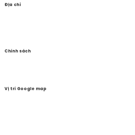
Địa chỉ
Công ty TNHH Đầu tư Xây dựng Vtkong
VP: Số 11. LK11.33 - Dọc Bún 1 - La Khê - Hà Đông - Hà Nội
Điện thoại: 0978.988.780
Website:
Vtkong.com
Chính sách
Chính sách bảo mật
Hình thức thanh toán
Tuyển dụng Vtkong
Vị trí Google map