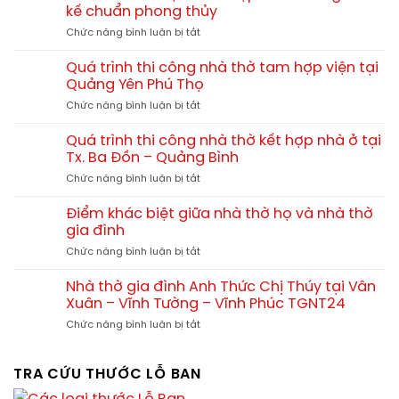
xây
họ
kế chuẩn phong thủy
nhiên?
nhà
chi
So
ở
Chức năng bình luận bị tắt
thờ
tiết
sánh
Mẫu
họ
từ
chi
nhà
60m2,
Quá trình thi công nhà thờ tam hợp viện tại
A-
tiết
thờ
70m2,
Quảng Yên Phú Thọ
Z
họ
80m2
ở
Chức năng bình luận bị tắt
4
hết
Quá
mái
bao
trình
đẹp
Quá trình thi công nhà thờ kết hợp nhà ở tại
nhiêu?
thi
–
Tx. Ba Đồn – Quảng Bình
công
Xu
ở
Chức năng bình luận bị tắt
nhà
hướng
Quá
thờ
thiết
trình
tam
Điểm khác biệt giữa nhà thờ họ và nhà thờ
kế
thi
hợp
gia đình
chuẩn
công
viện
phong
ở
Chức năng bình luận bị tắt
nhà
tại
thủy
Điểm
thờ
Quảng
khác
kết
Nhà thờ gia đình Anh Thức Chị Thúy tại Vân
Yên
biệt
hợp
Xuân – Vĩnh Tường – Vĩnh Phúc TGNT24
Phú
giữa
nhà
Thọ
ở
Chức năng bình luận bị tắt
nhà
ở
Nhà
thờ
tại
thờ
họ
Tx.
gia
TRA CỨU THƯỚC LỖ BAN
và
Ba
đình
nhà
Đồn