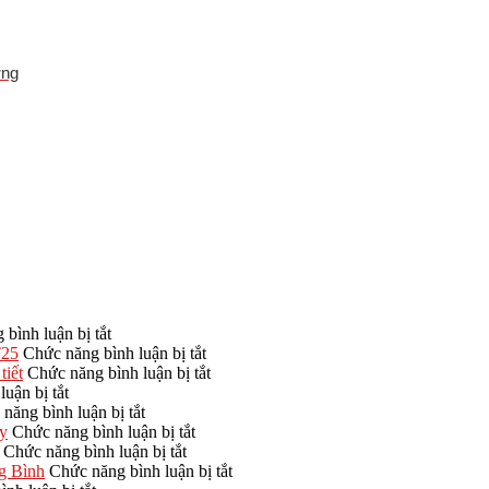
ợng
ở
bình luận bị tắt
Kích
ở
T25
Chức năng bình luận bị tắt
thước
Nhà
ở
tiết
Chức năng bình luận bị tắt
ở
nhà
thờ
Nên
uận bị tắt
Cách
thờ
ở
họ
xây
năng bình luận bị tắt
tính
3
Chi
ở
3
nhà
ủy
Chức năng bình luận bị tắt
chi
gian
phí
ở
Mẫu
gian
thờ
Chức năng bình luận bị tắt
phí
nhỏ
xây
Quá
nhà
4
họ
ở
ng Bình
Chức năng bình luận bị tắt