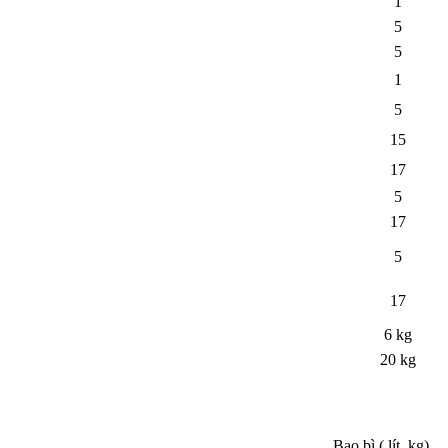
1
5
5
1
5
15
17
5
17
5
17
6 kg
20 kg
Bao bì ( lít, kg)