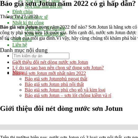
Nhà thờ họ 2 tầng
Báo giá sơn Jotun năm 2022 có gì hấp dẫn?
Nội thất nhà thờ họ
Đình chùa
Tháng Tư 27, 2022
Công trình thực tế
Nhật kí thi công
Báo giá sơn Jotun
trong năm 2022 thế nào?
Sơn Jotun là hãng sơn có
Kiến thức Từ đường
công ty phủ sóng trên 19 quốc gia. Bên cạnh đó, nước sơn Jotun được n
Kiến trúc nhà thờ họ
tế tài chính của mỗi gia đình.Vì vậy, hãy cùng chúng tôi khám phá bà
Giới thiệu
Liên hệ
Danh mục nội dung
Giới thiệu đôi nét dòng nước sơn Jotun
Lý do tại sao bạn nên chọn sử dụng sơn Jotun?
Menu
Báo giá sơn Jotun mới nhất năm 2022
Báo giá sơn Jotunphủ ngoại thất
Báo giá sơn Jotun phủ nội thất
Báo giá sơn Jotun phủ cho gỗ và kim loại
Báo giá sơn Jotun – sơn lót chống kiềm và rỉ
Giới
thiệu đôi nét dòng nước sơn Jotun
Trên thị trường hiện nay, nước sơn Jotun có 3 loại: sơn nội thất, sơn ngo