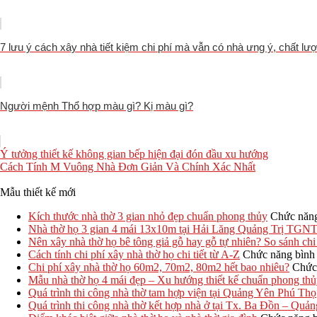
7 lưu ý cách xây nhà tiết kiệm chi phí mà vẫn có nhà ưng ý, chất lư
Người mệnh Thổ hợp màu gì? Kị màu gì?
Ý tưởng thiết kế không gian bếp hiện đại đón đầu xu hướng
Cách Tính M Vuông Nhà Đơn Giản Và Chính Xác Nhất
Mẫu thiết kế mới
Kích thước nhà thờ 3 gian nhỏ đẹp chuẩn phong thủy
Chức năng 
Nhà thờ họ 3 gian 4 mái 13x10m tại Hải Lăng Quảng Trị TGN
Nên xây nhà thờ họ bê tông giả gỗ hay gỗ tự nhiên? So sánh chi 
Cách tính chi phí xây nhà thờ họ chi tiết từ A-Z
Chức năng bình l
Chi phí xây nhà thờ họ 60m2, 70m2, 80m2 hết bao nhiêu?
Chức 
Mẫu nhà thờ họ 4 mái đẹp – Xu hướng thiết kế chuẩn phong th
Quá trình thi công nhà thờ tam hợp viện tại Quảng Yên Phú Thọ
Quá trình thi công nhà thờ kết hợp nhà ở tại Tx. Ba Đồn – Quả