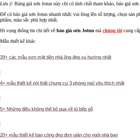
Lưu ý:
Bảng giá sơn Jotun này chỉ có tính chất tham khảo, báo giá sơ
Để có báo giá sơn Jotun nhanh nhất: vui lòng lên số lượng, chọn sản 
phẩm, màu sắc phù hợp nhất.
Hi vọng thông tin chi tiết về
báo
giá sơn Jotun
mà
chúng tôi
cung cấp 
Mẫu thiết kế khác
39+ các mẫu sơn mặt tiền nhà ống đẹp xu hướng nhất
4+ mẫu thiết kế nội thất chung cư 3 phòng ngủ yêu thích nhất
5+ Những điều không thể bỏ qua về tủ bếp gỗ
20+ mẫu thiết kế ban công đẹp đơn giản cho ngôi nhà bạn