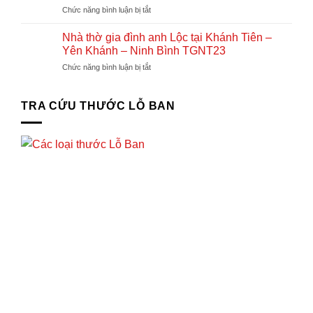
nhà
Thọ
ở
Chức năng bình luận bị tắt
nhà
ở
Nhà
thờ
tại
thờ
họ
Nhà thờ gia đình anh Lộc tại Khánh Tiên –
Tx.
gia
và
Yên Khánh – Ninh Bình TGNT23
Ba
đình
nhà
Đồn
ở
Chức năng bình luận bị tắt
Anh
thờ
–
Nhà
Thức
gia
Quảng
thờ
Chị
đình
Bình
gia
TRA CỨU THƯỚC LỖ BAN
Thúy
đình
tại
anh
Vân
Lộc
Xuân
tại
–
Khánh
Vĩnh
Tiên
Tường
–
–
Yên
Vĩnh
Khánh
Phúc
–
TGNT24
Ninh
Bình
TGNT23