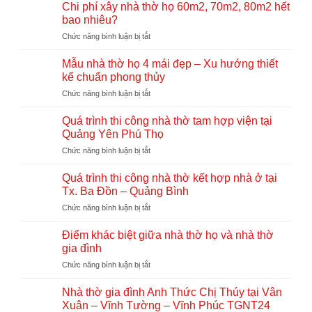
tính
bê
Chi phí xây nhà thờ họ 60m2, 70m2, 80m2 hết
Lăng
chi
tông
bao nhiêu?
Quảng
phí
giả
Trị
ở
Chức năng bình luận bị tắt
xây
gỗ
TGNT25
Chi
nhà
hay
phí
thờ
Mẫu nhà thờ họ 4 mái đẹp – Xu hướng thiết
gỗ
xây
họ
kế chuẩn phong thủy
tự
nhà
chi
nhiên?
ở
Chức năng bình luận bị tắt
thờ
tiết
So
Mẫu
họ
từ
sánh
nhà
60m2,
Quá trình thi công nhà thờ tam hợp viện tại
A-
chi
thờ
70m2,
Z
Quảng Yên Phú Thọ
tiết
họ
80m2
ở
Chức năng bình luận bị tắt
4
hết
Quá
mái
bao
trình
đẹp
Quá trình thi công nhà thờ kết hợp nhà ở tại
nhiêu?
thi
–
Tx. Ba Đồn – Quảng Bình
công
Xu
ở
Chức năng bình luận bị tắt
nhà
hướng
Quá
thờ
thiết
trình
tam
Điểm khác biệt giữa nhà thờ họ và nhà thờ
kế
thi
hợp
gia đình
chuẩn
công
viện
phong
ở
Chức năng bình luận bị tắt
nhà
tại
thủy
Điểm
thờ
Quảng
khác
kết
Nhà thờ gia đình Anh Thức Chị Thúy tại Vân
Yên
biệt
hợp
Xuân – Vĩnh Tường – Vĩnh Phúc TGNT24
Phú
giữa