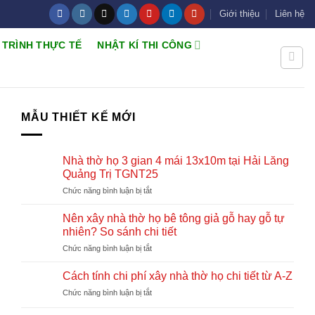
Giới thiệu
Liên hệ
 TRÌNH THỰC TẾ
NHẬT KÍ THI CÔNG
MẪU THIẾT KẾ MỚI
Nhà thờ họ 3 gian 4 mái 13x10m tại Hải Lăng
Quảng Trị TGNT25
ở
Chức năng bình luận bị tắt
Nhà
thờ
Nên xây nhà thờ họ bê tông giả gỗ hay gỗ tự
họ
nhiên? So sánh chi tiết
3
ở
Chức năng bình luận bị tắt
gian
Nên
4
xây
mái
Cách tính chi phí xây nhà thờ họ chi tiết từ A-Z
nhà
13x10m
ở
Chức năng bình luận bị tắt
thờ
tại
Cách
họ
Hải