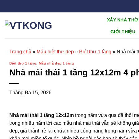
Chuyển
đến
nội
XÂY NHÀ THỜ
dung
GIỚI THIỆU
Trang chủ
»
Mẫu biệt thự đẹp
»
Biệt thự 1 tầng
»
Nhà mái t
Biệt thự 1 tầng
,
Mẫu nhà đẹp 1 tầng
Nhà mái thái 1 tầng 12x12m 4 
Tháng Ba 15, 2026
Nhà mái thái 1 tầng 12x12m
trong năm vừa qua đã thổi mộ
trong nhiều năm tới các mẫu nhà mái thái vẫn sẽ không giả
đẹp, giá thành rẻ lại chứa nhiều công năng trong năm vừa 
khắp mọi miền tổ quốc. Nhìn bề ngoài các bạn sẽ thấy các