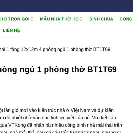
 HỌ TRỌN GÓI
MẪU NHÀ THỜ HỌ
ĐÌNH CHÙA
CÔNG
LIÊN HỆ
hái 1 tầng 12x12m 4 phòng ngủ 1 phòng thờ BT1T69
phòng ngủ 1 phòng thờ BT1T69
t làn gió mới vào kiến trúc nhà ở Việt Nam và dự kiến
m độ nhiệt nhờ vào đặc tính ưu việt của nó. Với kết cấu
qua VTKong đã nhận rất nhiều công trình nhà mái thái trên
 mẫu nhà mái thái đều có cấu trúc tương tự nhau nhưng đi