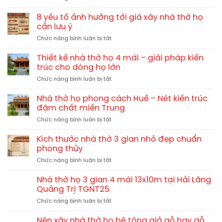
Nhà
thờ
8 yếu tố ảnh hưởng tới giá xây nhà thờ họ
họ
cần lưu ý
1
ở
Chức năng bình luận bị tắt
gian,
8
kích
yếu
thước
Thiết kế nhà thờ họ 4 mái – giải pháp kiến
tố
và
trúc cho dòng họ lớn
ảnh
chi
ở
Chức năng bình luận bị tắt
hưởng
phí
Thiết
tới
xây
kế
giá
Nhà thờ họ phong cách Huế – Nét kiến trúc
dựng
nhà
xây
đậm chất miền Trung
thờ
nhà
ở
Chức năng bình luận bị tắt
họ
thờ
Nhà
4
họ
thờ
mái
Kích thước nhà thờ 3 gian nhỏ đẹp chuẩn
cần
họ
–
phong thủy
lưu
phong
giải
ý
ở
Chức năng bình luận bị tắt
cách
pháp
Kích
Huế
kiến
thước
–
Nhà thờ họ 3 gian 4 mái 13x10m tại Hải Lăng
trúc
nhà
Nét
Quảng Trị TGNT25
cho
thờ
kiến
dòng
ở
Chức năng bình luận bị tắt
3
trúc
họ
Nhà
gian
đậm
lớn
thờ
nhỏ
Nên xây nhà thờ họ bê tông giả gỗ hay gỗ
chất