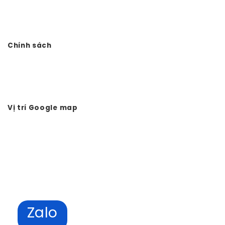
Điện thoại: 0978.988.780
Website:
Vtkong.com
Chính sách
Chính sách bảo mật
Hình thức thanh toán
Tuyển dụng Vtkong
Vị trí Google map
Zalo