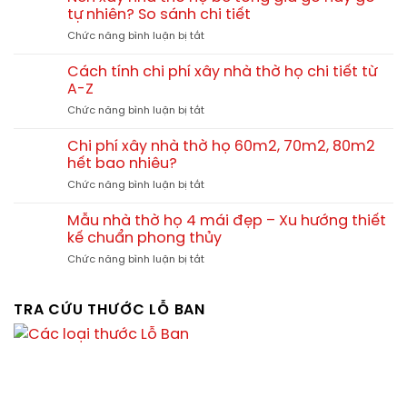
họ
đẹp
tự nhiên? So sánh chi tiết
miền
3
chuẩn
Trung
ở
Chức năng bình luận bị tắt
gian
phong
Nên
4
thủy
xây
mái
Cách tính chi phí xây nhà thờ họ chi tiết từ
nhà
13x10m
A-Z
thờ
tại
ở
Chức năng bình luận bị tắt
họ
Hải
Cách
bê
Lăng
tính
tông
Chi phí xây nhà thờ họ 60m2, 70m2, 80m2
Quảng
chi
giả
hết bao nhiêu?
Trị
phí
gỗ
TGNT25
ở
Chức năng bình luận bị tắt
xây
hay
Chi
nhà
gỗ
phí
thờ
Mẫu nhà thờ họ 4 mái đẹp – Xu hướng thiết
tự
xây
họ
kế chuẩn phong thủy
nhiên?
nhà
chi
So
ở
Chức năng bình luận bị tắt
thờ
tiết
sánh
Mẫu
họ
từ
chi
nhà
60m2,
A-
tiết
thờ
TRA CỨU THƯỚC LỖ BAN
70m2,
Z
họ
80m2
4
hết
mái
bao
đẹp
nhiêu?
–
Xu