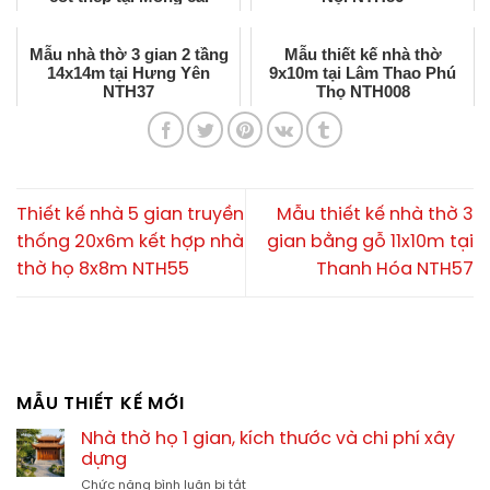
NTH61
Mẫu nhà thờ 3 gian 2 tầng
Mẫu thiết kế nhà thờ
14x14m tại Hưng Yên
9x10m tại Lâm Thao Phú
NTH37
Thọ NTH008
Thiết kế nhà 5 gian truyền
Mẫu thiết kế nhà thờ 3
thống 20x6m kết hợp nhà
gian bằng gỗ 11x10m tại
thờ họ 8x8m NTH55
Thanh Hóa NTH57
MẪU THIẾT KẾ MỚI
Nhà thờ họ 1 gian, kích thước và chi phí xây
dựng
ở
Chức năng bình luận bị tắt