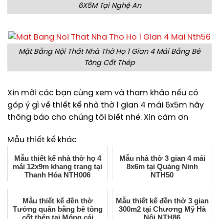
6X5M Tại Nghệ An
Mặt Bằng Nội Thất Nhà Thờ Họ 1 Gian 4 Mái Bằng Bê
Tông Cốt Thép
Xin mời các bạn cùng xem và tham khảo nếu có
góp ý gì về thiết kế nhà thờ 1 gian 4 mái 6x5m hãy
thông báo cho chúng tôi biết nhé. Xin cám ơn
Mẫu thiết kế khác
Mẫu thiết kế nhà thờ họ 4
Mẫu nhà thờ 3 gian 4 mái
mái 12x9m khang trang tại
8x6m tại Quảng Ninh
Thanh Hóa NTH006
NTH50
Mẫu thiết kế đền thờ
Mẫu thiết kế đền thờ 3 gian
Tướng quân bằng bê tông
300m2 tại Chương Mỹ Hà
cốt thép tại Móng cái
Nội NTH86