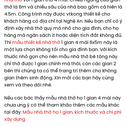
nhà thờ
với 1 gian thờ 4 mái. Chiều ngang của gian
thờ là 6m và chiều sâu của nhà bao gồm cả hiên là
4.5m. Công trình này được vtkong thiết kế cho
khách hàng có địa chỉ tại Nghệ An. Nếu bạn chỉ có ý
định xây nhà thờ quy mô nhỏ cho gia đình, cho họ
hàng mà ngân sách ít hoặc diện tích đất không đủ.
Thì
mẫu thiết kế nhà thờ
1 gian 4 mái 6x5m này là
một lựa chọn không tồi cho gia đình bạn. Với kích
thước nhỏ gọn cho nên mẫu nhà thờ bê tông này
chỉ thờ được 1 gian chính mà thôi, còn các gian 2
bên thì chúng ta có thể trang trí thêm cho không
gian thêm sinh động. Xin mời các bạn hãy cùng
xem và theo dõi nhé.
Nếu các bác thấy mẫu nhà thờ họ 1 gian 4 mái này
chưa ưng ý có thể tham khảo thêm các mẫu khác
tại đây:
Mẫu nhà thờ họ 1 gian, kích thước và chi phí
xây dựng