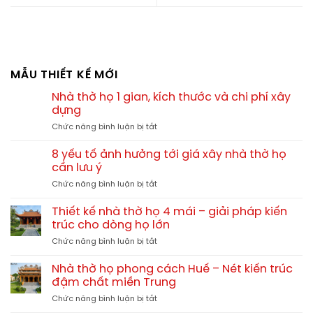
MẪU THIẾT KẾ MỚI
Nhà thờ họ 1 gian, kích thước và chi phí xây
dựng
ở
Chức năng bình luận bị tắt
Nhà
thờ
8 yếu tố ảnh hưởng tới giá xây nhà thờ họ
họ
cần lưu ý
1
ở
Chức năng bình luận bị tắt
gian,
8
kích
yếu
thước
Thiết kế nhà thờ họ 4 mái – giải pháp kiến
tố
và
trúc cho dòng họ lớn
ảnh
chi
ở
Chức năng bình luận bị tắt
hưởng
phí
Thiết
tới
xây
kế
giá
Nhà thờ họ phong cách Huế – Nét kiến trúc
dựng
nhà
xây
đậm chất miền Trung
thờ
nhà
ở
Chức năng bình luận bị tắt
họ
thờ
Nhà
4