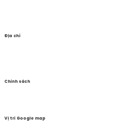
Thiết kế thi công đình chùa
Thi công từ đường 3 gian giả gỗ
Địa chỉ
Công ty TNHH Đầu tư Xây dựng Vtkong
VP: Số 11. LK11.33 - Dọc Bún 1 - La Khê - Hà Đông - Hà Nội
Điện thoại: 0978.988.780
Website:
Vtkong.com
Chính sách
Chính sách bảo mật
Hình thức thanh toán
Tuyển dụng Vtkong
Vị trí Google map