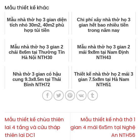
Mẫu thiết kế khác
Mẫu nhà thờ họ 3 gian diện
Chi phí xây nhà thờ họ 3
tích nhỏ 30m2, 40m2 phù
gian hết bao nhiêu tiền
hợp túi tiền
trong năm nay
Mẫu nhà thờ họ 3 gian 2
Mẫu nhà thờ họ 3 gian 2
chái 8x6m tại Thường Tín
mái 9x8m tại Nam Định
Hà Nội NTH30
NTH43
Nhà thờ 3 gian có hậu
Thiết kế nhà thờ họ 2 mái 3
cung 9.3x8.5m tại Thái
gian 7.5x8m tại Hà Nam
Bình NTH72
NTH51
Mẫu thiết kế chùa thiên
Mẫu thiết kế nhà thờ 1
lai 4 tầng và cửu tháp
gian 4 mái 6x5m tại Nghệ
thiên lai DC1
An NTH56