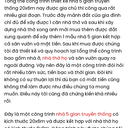
Tổng thể công trình thiết kế nhà 5 gian truyền
thống 20x6m nay được gia chủ thi công qua rất
nhiều giai đoạn. Trước đây mảnh đất của gia đình
chỉ đủ để xây được 1 căn nhà thờ và sau khi xây
dựng nhà thờ xong anh mới mua thêm được đất
xung quanh để xây thêm 1 mẫu nhà 5 gian kết hợp
cả sân vườn và mặt tiền. Sau khi mua được chúng
tôi đã thiết kế và quy hoạch lại tổng thể công trình
bao gồm nhà ở,
nhà thờ họ
và sân vườn quay ra
ngoài đường. Vậy nên đây là một công trình đòi hỏi
rất nhiều tâm sức, tiền bạc và thời gian. Đôi khi
không có sự thuận lợi thì dù bạn có mất tiền cũng
không thể làm được như điều chúng ta mong
muốn. Điều này tôi cũng đã chứng kiến khá nhiều
rồi.
Đây là một công trình
nhà 5 gian truyền thống
có
kích thước 20x6m và được kết hợp với nhà thờ họ