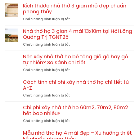
họ
thờ
mái
Kích thước nhà thờ 3 gian nhỏ đẹp chuẩn
cần
họ
–
phong thủy
lưu
phong
giải
ý
ở
Chức năng bình luận bị tắt
cách
pháp
Kích
Huế
kiến
thước
–
Nhà thờ họ 3 gian 4 mái 13x10m tại Hải Lăng
trúc
nhà
Nét
Quảng Trị TGNT25
cho
thờ
kiến
dòng
ở
Chức năng bình luận bị tắt
3
trúc
họ
Nhà
gian
đậm
lớn
thờ
nhỏ
Nên xây nhà thờ họ bê tông giả gỗ hay gỗ
chất
họ
đẹp
tự nhiên? So sánh chi tiết
miền
3
chuẩn
Trung
ở
Chức năng bình luận bị tắt
gian
phong
Nên
4
thủy
xây
mái
Cách tính chi phí xây nhà thờ họ chi tiết từ
nhà
13x10m
A-Z
thờ
tại
ở
Chức năng bình luận bị tắt
họ
Hải
Cách
bê
Lăng
tính
tông
Chi phí xây nhà thờ họ 60m2, 70m2, 80m2
Quảng
chi
giả
hết bao nhiêu?
Trị
phí
gỗ
TGNT25
ở
Chức năng bình luận bị tắt
xây
hay
Chi
nhà
gỗ
phí
thờ
Mẫu nhà thờ họ 4 mái đẹp – Xu hướng thiết
tự
xây
họ
nhiên?