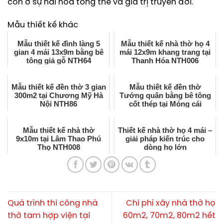
còn ở sự hài hòa tổng thể và giá trị truyền đời.
Mẫu thiết kế khác
Mẫu thiết kế đình làng 5
Mẫu thiết kế nhà thờ họ 4
gian 4 mái 13x9m bằng bê
mái 12x9m khang trang tại
tông giả gỗ NTH64
Thanh Hóa NTH006
Mẫu thiết kế đền thờ 3 gian
Mẫu thiết kế đền thờ
300m2 tại Chương Mỹ Hà
Tướng quân bằng bê tông
Nội NTH86
cốt thép tại Móng cái
NTH61
Mẫu thiết kế nhà thờ
Thiết kế nhà thờ họ 4 mái –
9x10m tại Lâm Thao Phú
giải pháp kiến trúc cho
Thọ NTH008
dòng họ lớn
Quá trình thi công nhà
Chi phí xây nhà thờ họ
thờ tam hợp viện tại
60m2, 70m2, 80m2 hết