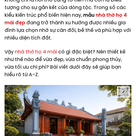
không chỉ là nơi thờ cúng tổ tiên mà còn là biểu
tượng cho sự gắn kết của dòng tộc. Trong số các
kiểu kiến trúc phổ biến hiện nay,
mẫu
nhà thờ họ 4
mái đẹp
đang trở thành xu hướng được nhiều gia
đình lựa chọn nhờ sự cân đối, bề thế và phù hợp với
nhiều diện tích đất.
Vậy
nhà thờ họ 4 mái
có gì đặc biệt? Nên thiết kế
như thế nào để vừa đẹp, vừa chuẩn phong thủy,
vừa tối ưu chi phí? Bài viết dưới đây sẽ giúp bạn
hiểu rõ từ A–Z.