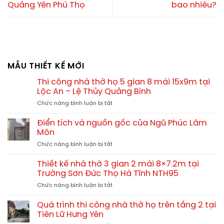
Quảng Yên Phú Thọ
bao nhiêu?
MẪU THIẾT KẾ MỚI
Thi công nhà thờ họ 5 gian 8 mái 15x9m tại
Lộc An – Lệ Thủy Quảng Bình
ở
Chức năng bình luận bị tắt
Thi
công
Điển tích và nguồn gốc của Ngũ Phúc Lâm
nhà
Môn
thờ
ở
Chức năng bình luận bị tắt
họ
Điển
5
tích
gian
Thiết kế nhà thờ 3 gian 2 mái 8×7.2m tại
và
8
Trường Sơn Đức Thọ Hà Tĩnh NTH95
nguồn
mái
ở
Chức năng bình luận bị tắt
gốc
15x9m
Thiết
của
tại
kế
Ngũ
Quá trình thi công nhà thờ họ trên tầng 2 tại
Lộc
nhà
Phúc
Tiên Lữ Hưng Yên
An
thờ
Lâm
–