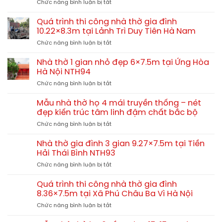
ở
Chức năng bình luận bị tắt
3
Môn
Lệ
Quá
gian
Thủy
trình
2
Quá trình thi công nhà thờ gia đình
Quảng
thi
mái
10.22×8.3m tại Lảnh Trì Duy Tiên Hà Nam
Bình
công
8×7.2m
ở
Chức năng bình luận bị tắt
nhà
tại
Quá
thờ
Trường
trình
họ
Nhà thờ 1 gian nhỏ đẹp 6×7.5m tại Ứng Hòa
Sơn
thi
trên
Hà Nội NTH94
Đức
công
tầng
Thọ
ở
Chức năng bình luận bị tắt
nhà
2
Hà
Nhà
thờ
tại
Tĩnh
thờ
gia
Mẫu nhà thờ họ 4 mái truyền thống – nét
Tiên
NTH95
1
đình
đẹp kiến trúc tâm linh đậm chất bắc bộ
Lữ
gian
10.22×8.3m
Hưng
ở
Chức năng bình luận bị tắt
nhỏ
tại
Yên
Mẫu
đẹp
Lảnh
nhà
6×7.5m
Nhà thờ gia đình 3 gian 9.27×7.5m tại Tiền
Trì
thờ
tại
Hải Thái Bình NTH93
Duy
họ
Ứng
Tiên
ở
Chức năng bình luận bị tắt
4
Hòa
Hà
Nhà
mái
Hà
Nam
thờ
truyền
Quá trình thi công nhà thờ gia đình
Nội
gia
thống
8.36×7.5m tại Xã Phú Châu Ba Vì Hà Nội
NTH94
đình
–
ở
Chức năng bình luận bị tắt
3
nét
Quá
gian
đẹp