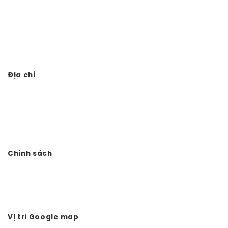
Thi công nhà thờ họ trọn gói
Thiết kế thi công đình chùa
Thi công từ đường 3 gian giả gỗ
Địa chỉ
Công ty TNHH Đầu tư Xây dựng Vtkong
VP: Số 11. LK11.33 - Dọc Bún 1 - La Khê - Hà Đông - Hà Nội
Điện thoại: 0978.988.780
Website:
Vtkong.com
Chính sách
Chính sách bảo mật
Hình thức thanh toán
Tuyển dụng Vtkong
Vị trí Google map