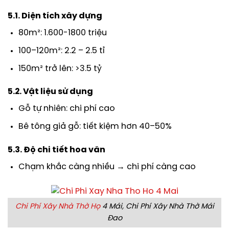
5.1. Diện tích xây dựng
80m²: 1.600-1800 triệu
100–120m²: 2.2 – 2.5 tỉ
150m² trở lên: >3.5 tỷ
5.2. Vật liệu sử dụng
Gỗ tự nhiên: chi phí cao
Bê tông giả gỗ: tiết kiệm hơn 40–50%
5.3. Độ chi tiết hoa văn
Chạm khắc càng nhiều → chi phí càng cao
Chi Phí Xây Nhà Thờ Họ
4 Mái, Chi Phí Xây Nhà Thờ Mái
Đao