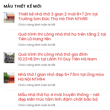
MẪU THIẾT KẾ MỚI
Thiết kế nhà thờ 3 gian 2 mái 8×7.2m tại
Trường Sơn Đức Thọ Hà Tĩnh NTH95
ở
Chức năng bình luận bị tắt
Thiết
kế
Quá trình thi công nhà thờ họ trên tầng 2 tại
nhà
Tiên Lữ Hưng Yên
thờ
ở
Chức năng bình luận bị tắt
3
Quá
gian
trình
2
Quá trình thi công nhà thờ gia đình
thi
mái
10.22×8.3m tại Lảnh Trì Duy Tiên Hà Nam
công
8×7.2m
ở
Chức năng bình luận bị tắt
nhà
tại
Quá
thờ
Trường
trình
họ
Nhà thờ 1 gian nhỏ đẹp 6×7.5m tại Ứng Hòa
Sơn
thi
trên
Hà Nội NTH94
Đức
công
tầng
Thọ
ở
Chức năng bình luận bị tắt
nhà
2
Hà
Nhà
thờ
tại
Tĩnh
thờ
gia
Mẫu nhà thờ họ 4 mái truyền thống – nét
Tiên
NTH95
1
đình
đẹp kiến trúc tâm linh đậm chất bắc bộ
Lữ
gian
10.22×8.3m
Hưng
ở
Chức năng bình luận bị tắt
nhỏ
tại
Yên
Mẫu
đẹp