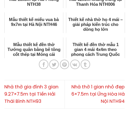
NTH38
Thanh Hóa NTH006
Mẫu thiết kế miếu vua bà
Thiết kế nhà thờ họ 4 mái –
9x7m tại Hà Nội NTH46
giải pháp kiến trúc cho
dòng họ lớn
Mẫu thiết kế đền thờ
Thiết kế đền thờ mẫu 1
Tướng quân bằng bê tông
gian 4 mái 4x4m theo
cốt thép tại Móng cái
phong cách Trung Quốc
NTH61
DT1
Nhà thờ gia đình 3 gian
Nhà thờ 1 gian nhỏ đẹp
9.27×7.5m tại Tiền Hải
6×7.5m tại Ứng Hòa Hà
Thái Bình NTH93
Nội NTH94