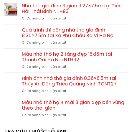
Lảnh
nhà
6×7.5m
Nhà thờ gia đình 3 gian 9.27×7.5m tại Tiền
Trì
thờ
tại
Hải Thái Bình NTH93
Duy
họ
Ứng
Tiên
ở
Chức năng bình luận bị tắt
4
Hòa
Hà
Nhà
mái
Hà
Nam
thờ
truyền
Quá trình thi công nhà thờ gia đình
Nội
gia
thống
8.36×7.5m tại Xã Phú Châu Ba Vì Hà Nội
NTH94
đình
–
ở
Chức năng bình luận bị tắt
3
nét
Quá
gian
đẹp
trình
9.27×7.5m
Mẫu nhà thờ họ 2 tầng đẹp 15x15m tại
kiến
thi
tại
Thanh Oai Hà Nội NTH92
trúc
công
Tiền
tâm
ở
Chức năng bình luận bị tắt
nhà
Hải
linh
Mẫu
thờ
Thái
đậm
nhà
gia
Hình ảnh nhà thờ gia đình 8.36×6.5m tại
Bình
chất
thờ
đình
Thủy An Đông Triều Quảng Ninh TGNT27
NTH93
bắc
họ
8.36×7.5m
bộ
ở
Chức năng bình luận bị tắt
2
tại
Hình
tầng
Xã
ảnh
đẹp
Mẫu nhà thờ họ 4 mái 3 gian đẹp bền vững
Phú
nhà
15x15m
theo thời gian
Châu
thờ
tại
Ba
ở
Chức năng bình luận bị tắt
gia
Thanh
Vì
Mẫu
đình
Oai
Hà
nhà
8.36×6.5m
Hà
Nội
thờ
TRA CỨU THƯỚC LỖ BAN
tại
Nội