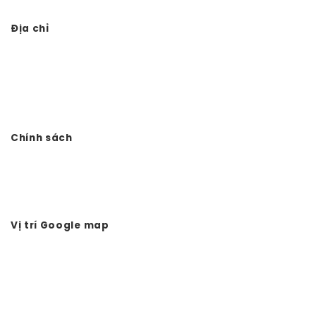
Địa chỉ
Công ty TNHH Đầu tư Xây dựng Vtkong
VP: Số 11. LK11.33 - Dọc Bún 1 - La Khê - Hà Đông - Hà Nội
Điện thoại: 0978.988.780
Website:
Vtkong.com
Chính sách
Chính sách bảo mật
Hình thức thanh toán
Tuyển dụng Vtkong
Vị trí Google map