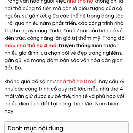
Trong văn hóa người Việt,
nhà thờ họ
không chỉ là
nơi thờ cúng tổ tiên mà còn là biểu tượng của cội
nguồn, sự gắn kết giữa các thế hệ trong dòng tộc.
Trải qua nhiều năm phát triển, các công trình nhà
thờ họ ngày càng được đầu tư bài bản hơn cả về
kiến trúc, công năng lẫn giá trị thẩm mỹ. Trong đó,
mẫu nhà thờ họ 4 mái
truyền thống
luôn được
nhiều gia đình lựa chọn bởi vẻ đẹp trang nghiêm,
gần gũi và mang đậm bản sắc văn hóa dân gian
Bắc Bộ.
Không quá đồ sộ như
nhà thờ họ 8 mái
hay cầu kỳ
như các công trình cổ quy mô lớn, mẫu nhà thờ 4
mái vẫn giữ được sự bề thế, tinh tế và phù hợp với
nhiều diện tích đất tại nông thôn Việt Nam hiện
nay.
Danh mục nội dung