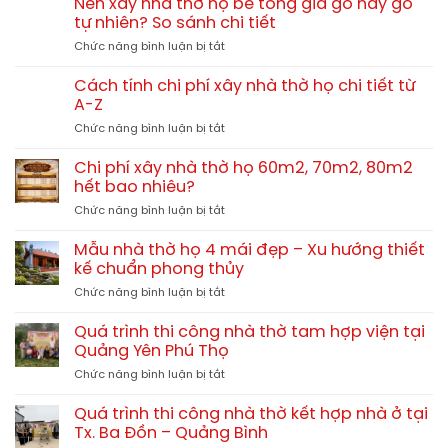
nhỏ
Nên xây nhà thờ họ bê tông giả gỗ hay gỗ
họ
đẹp
tự nhiên? So sánh chi tiết
3
chuẩn
ở
Chức năng bình luận bị tắt
gian
phong
Nên
4
thủy
xây
mái
Cách tính chi phí xây nhà thờ họ chi tiết từ
nhà
13x10m
A-Z
thờ
tại
ở
Chức năng bình luận bị tắt
họ
Hải
Cách
bê
Lăng
tính
tông
Chi phí xây nhà thờ họ 60m2, 70m2, 80m2
Quảng
chi
giả
hết bao nhiêu?
Trị
phí
gỗ
TGNT25
ở
Chức năng bình luận bị tắt
xây
hay
Chi
nhà
gỗ
phí
thờ
Mẫu nhà thờ họ 4 mái đẹp – Xu hướng thiết
tự
xây
họ
kế chuẩn phong thủy
nhiên?
nhà
chi
So
ở
Chức năng bình luận bị tắt
thờ
tiết
sánh
Mẫu
họ
từ
chi
nhà
60m2,
Quá trình thi công nhà thờ tam hợp viện tại
A-
tiết
thờ
70m2,
Quảng Yên Phú Thọ
Z
họ
80m2
ở
Chức năng bình luận bị tắt
4
hết
Quá
mái
bao
trình
đẹp
Quá trình thi công nhà thờ kết hợp nhà ở tại
nhiêu?
thi
–
Tx. Ba Đồn – Quảng Bình
công
Xu