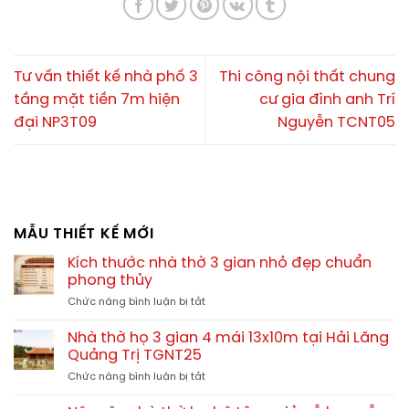
Tư vấn thiết kế nhà phố 3
Thi công nội thất chung
tầng mặt tiền 7m hiện
cư gia đình anh Trí
đại NP3T09
Nguyễn TCNT05
MẪU THIẾT KẾ MỚI
Kích thước nhà thờ 3 gian nhỏ đẹp chuẩn
phong thủy
ở
Chức năng bình luận bị tắt
Kích
thước
Nhà thờ họ 3 gian 4 mái 13x10m tại Hải Lăng
nhà
Quảng Trị TGNT25
thờ
ở
Chức năng bình luận bị tắt
3
Nhà
gian
thờ