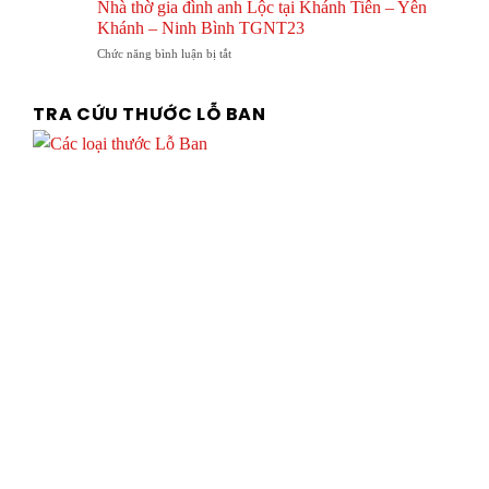
thờ
họ
Nhà thờ gia đình anh Lộc tại Khánh Tiên – Yên
tại
gia
và
Khánh – Ninh Bình TGNT23
Tx.
đình
nhà
Ba
ở
Chức năng bình luận bị tắt
Anh
thờ
Đồn
Nhà
Thức
gia
–
thờ
Chị
đình
Quảng
gia
Thúy
TRA CỨU THƯỚC LỖ BAN
Bình
đình
tại
anh
Vân
Lộc
Xuân
tại
–
Khánh
Vĩnh
Tiên
Tường
–
–
Yên
Vĩnh
Khánh
Phúc
–
TGNT24
Ninh
Bình
TGNT23