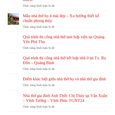
phí
giả
Trị
ở
Chức năng bình luận bị tắt
xây
gỗ
TGNT25
Chi
nhà
hay
phí
thờ
Mẫu nhà thờ họ 4 mái đẹp – Xu hướng thiết kế
gỗ
xây
họ
chuẩn phong thủy
tự
nhà
chi
nhiên?
ở
Chức năng bình luận bị tắt
thờ
tiết
So
Mẫu
họ
từ
sánh
nhà
60m2,
Quá trình thi công nhà thờ tam hợp viện tại Quảng
A-
chi
thờ
70m2,
Z
Yên Phú Thọ
tiết
họ
80m2
ở
Chức năng bình luận bị tắt
4
hết
Quá
mái
bao
trình
đẹp
Quá trình thi công nhà thờ kết hợp nhà ở tại Tx. Ba
nhiêu?
thi
–
Đồn – Quảng Bình
công
Xu
ở
Chức năng bình luận bị tắt
nhà
hướng
Quá
thờ
thiết
trình
tam
Điểm khác biệt giữa nhà thờ họ và nhà thờ gia đình
kế
thi
hợp
chuẩn
ở
Chức năng bình luận bị tắt
công
viện
phong
Điểm
nhà
tại
thủy
khác
thờ
Nhà thờ gia đình Anh Thức Chị Thúy tại Vân Xuân
Quảng
biệt
kết
– Vĩnh Tường – Vĩnh Phúc TGNT24
Yên
giữa
hợp
Phú
ở
Chức năng bình luận bị tắt
nhà
nhà
Thọ
Nhà
thờ
ở