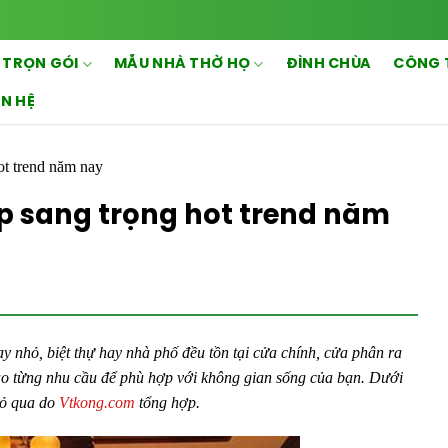
 TRỌN GÓI
MẪU NHÀ THỜ HỌ
ĐÌNH CHÙA
CÔNG 
ÊN HỆ
ot trend năm nay
p sang trọng hot trend năm
ay nhỏ, biệt thự hay nhà phố đều tồn tại cửa chính, cửa phân ra
ào từng nhu cầu để phù hợp với không gian sống của bạn. Dưới
bỏ qua do
Vtkong.com
tổng hợp.