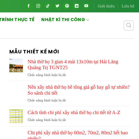
Giới thiệu
Liên hệ
TRÌNH THỰC TẾ
NHẬT KÍ THI CÔNG
MẪU THIẾT KẾ MỚI
Nhà thờ họ 3 gian 4 mái 13x10m tại Hải Lăng
Quảng Trị TGNT25
ở
Chức năng bình luận bị tắt
Nhà
thờ
Nên xây nhà thờ họ bê tông giả gỗ hay gỗ tự nhiên?
họ
So sánh chi tiết
3
ở
Chức năng bình luận bị tắt
gian
Nên
4
xây
mái
Cách tính chi phí xây nhà thờ họ chi tiết từ A-Z
nhà
13x10m
ở
Chức năng bình luận bị tắt
thờ
tại
Cách
họ
Hải
tính
bê
Chi phí xây nhà thờ họ 60m2, 70m2, 80m2 hết bao
Lăng
chi
tông
nhiêu?
Quảng