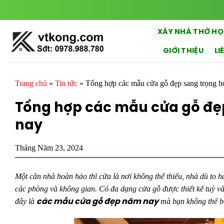
Chuyển
đến
nội
XÂY NHÀ THỜ HỌ
dung
GIỚI THIỆU
LI
Trang chủ
»
Tin tức
»
Tổng hợp các mẫu cửa gỗ đẹp sang trọng h
Tổng hợp các mẫu cửa gỗ đẹ
nay
Tháng Năm 23, 2024
Một căn nhà hoàn hảo thì cửa là nơi không thể thiếu, nhà dù to h
các phòng và không gian. Có đa dạng cửa gỗ được thiết kế tuỳ v
đây là
mà bạn không thể 
các mẫu cửa gỗ đẹp năm nay