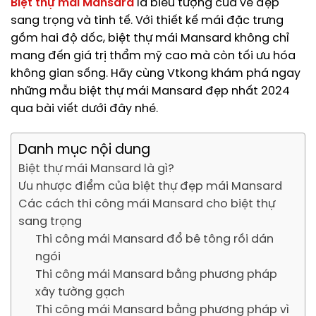
Biệt thự mái Mansard
là biểu tượng của vẻ đẹp
sang trọng và tinh tế. Với thiết kế mái đặc trưng
gồm hai độ dốc, biệt thự mái Mansard không chỉ
mang đến giá trị thẩm mỹ cao mà còn tối ưu hóa
không gian sống. Hãy cùng Vtkong khám phá ngay
những mẫu biệt thự mái Mansard đẹp nhất 2024
qua bài viết dưới đây nhé.
Danh mục nội dung
Biệt thự mái Mansard là gì?
Ưu nhược điểm của biệt thự đẹp mái Mansard
Các cách thi công mái Mansard cho biệt thự
sang trọng
Thi công mái Mansard đổ bê tông rồi dán
ngói
Thi công mái Mansard bằng phương pháp
xây tường gạch
Thi công mái Mansard bằng phương pháp vì