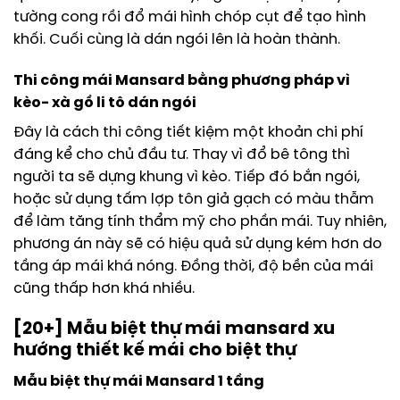
tường cong rồi đổ mái hình chóp cụt để tạo hình
khối. Cuối cùng là dán ngói lên là hoàn thành.
Thi công mái Mansard bằng phương pháp vì
kèo- xà gồ li tô dán ngói
Đây là cách thi công tiết kiệm một khoản chi phí
đáng kể cho chủ đầu tư. Thay vì đổ bê tông thì
người ta sẽ dựng khung vì kèo. Tiếp đó bắn ngói,
hoặc sử dụng tấm lợp tôn giả gạch có màu thẫm
để làm tăng tính thẩm mỹ cho phần mái. Tuy nhiên,
phương án này sẽ có hiệu quả sử dụng kém hơn do
tầng áp mái khá nóng. Đồng thời, độ bền của mái
cũng thấp hơn khá nhiều.
[20+] Mẫu biệt thự mái mansard xu
hướng thiết kế mái cho biệt thự
Mẫu biệt thự mái Mansard 1 tầng