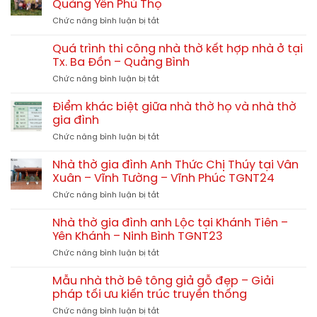
70m2,
Quảng Yên Phú Thọ
họ
80m2
ở
Chức năng bình luận bị tắt
4
hết
Quá
mái
bao
trình
đẹp
Quá trình thi công nhà thờ kết hợp nhà ở tại
nhiêu?
thi
–
Tx. Ba Đồn – Quảng Bình
công
Xu
ở
Chức năng bình luận bị tắt
nhà
hướng
Quá
thờ
thiết
trình
tam
Điểm khác biệt giữa nhà thờ họ và nhà thờ
kế
thi
hợp
gia đình
chuẩn
công
viện
phong
ở
Chức năng bình luận bị tắt
nhà
tại
thủy
Điểm
thờ
Quảng
khác
kết
Nhà thờ gia đình Anh Thức Chị Thúy tại Vân
Yên
biệt
hợp
Xuân – Vĩnh Tường – Vĩnh Phúc TGNT24
Phú
giữa
nhà
Thọ
ở
Chức năng bình luận bị tắt
nhà
ở
Nhà
thờ
tại
thờ
họ
Nhà thờ gia đình anh Lộc tại Khánh Tiên –
Tx.
gia
và
Yên Khánh – Ninh Bình TGNT23
Ba
đình
nhà
Đồn
ở
Chức năng bình luận bị tắt
Anh
thờ
–
Nhà
Thức
gia
Quảng
thờ
Chị
Mẫu nhà thờ bê tông giả gỗ đẹp – Giải
đình
Bình
gia
Thúy
pháp tối ưu kiến trúc truyền thống
đình
tại
ở
Chức năng bình luận bị tắt
anh
Vân