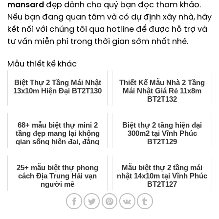
mansard
đẹp dành cho quý bạn đọc tham khảo.
Nếu bạn đang quan tâm và có dự định xây nhà, hãy
kết nối với chúng tôi qua hotline để được hỗ trợ và
tư vấn miễn phí trong thời gian sớm nhất nhé.
Mẫu thiết kế khác
Biệt Thự 2 Tầng Mái Nhật
Thiết Kế Mẫu Nhà 2 Tầng
13x10m Hiện Đại BT2T130
Mái Nhật Giá Rẻ 11x8m
BT2T132
68+ mẫu biệt thự mini 2
Biệt thự 2 tầng hiện đại
tầng đẹp mang lại không
300m2 tại Vĩnh Phúc
gian sống hiện đại, đẳng
BT2T129
cấp
25+ mẫu biệt thự phong
Mẫu biệt thự 2 tầng mái
cách Địa Trung Hải vạn
nhật 14x10m tại Vĩnh Phúc
người mê
BT2T127