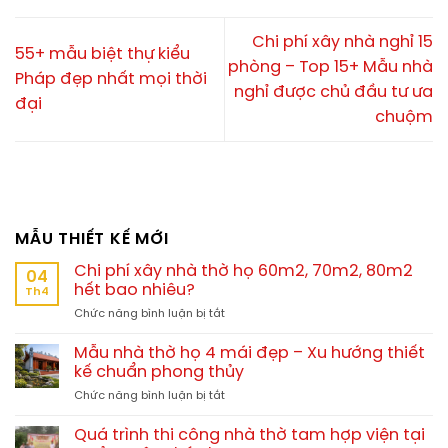
Chi phí xây nhà nghỉ 15
55+ mẫu biệt thự kiểu
phòng – Top 15+ Mẫu nhà
Pháp đẹp nhất mọi thời
nghỉ được chủ đầu tư ưa
đại
chuộm
MẪU THIẾT KẾ MỚI
Chi phí xây nhà thờ họ 60m2, 70m2, 80m2
04
hết bao nhiêu?
Th4
ở
Chức năng bình luận bị tắt
Chi
phí
Mẫu nhà thờ họ 4 mái đẹp – Xu hướng thiết
xây
kế chuẩn phong thủy
nhà
ở
Chức năng bình luận bị tắt
thờ
Mẫu
họ
nhà
60m2,
Quá trình thi công nhà thờ tam hợp viện tại
thờ