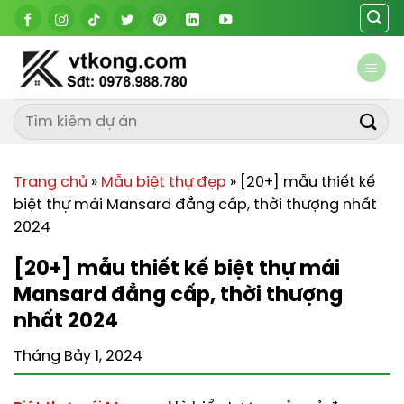
Chuyển
đến
nội
dung
Trang chủ
»
Mẫu biệt thự đẹp
»
[20+] mẫu thiết kế
biệt thự mái Mansard đẳng cấp, thời thượng nhất
2024
[20+] mẫu thiết kế biệt thự mái
Mansard đẳng cấp, thời thượng
nhất 2024
Tháng Bảy 1, 2024