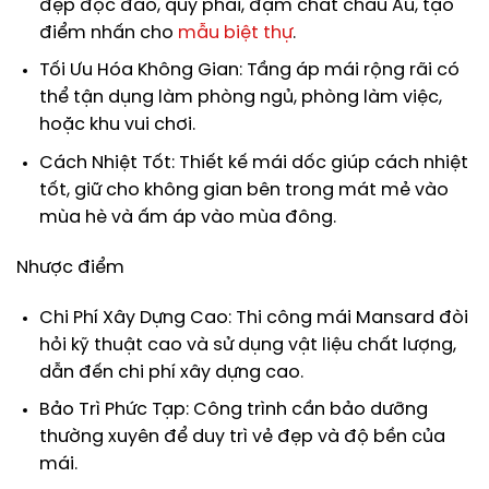
đẹp độc đáo, quý phái, đậm chất châu Âu, tạo
điểm nhấn cho
mẫu biệt thự
.
Tối Ưu Hóa Không Gian: Tầng áp mái rộng rãi có
thể tận dụng làm phòng ngủ, phòng làm việc,
hoặc khu vui chơi.
Cách Nhiệt Tốt: Thiết kế mái dốc giúp cách nhiệt
tốt, giữ cho không gian bên trong mát mẻ vào
mùa hè và ấm áp vào mùa đông.
Nhược điểm
Chi Phí Xây Dựng Cao: Thi công mái Mansard đòi
hỏi kỹ thuật cao và sử dụng vật liệu chất lượng,
dẫn đến chi phí xây dựng cao.
Bảo Trì Phức Tạp: Công trình cần bảo dưỡng
thường xuyên để duy trì vẻ đẹp và độ bền của
mái.