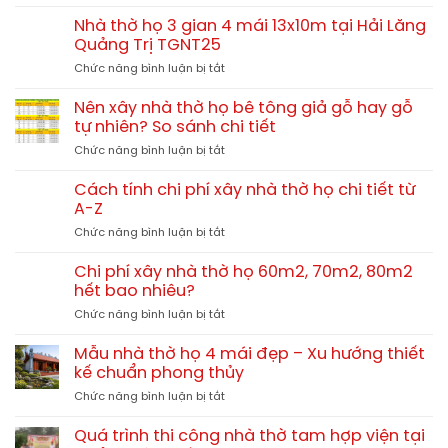
Kích
thước
Nhà thờ họ 3 gian 4 mái 13x10m tại Hải Lăng
nhà
Quảng Trị TGNT25
thờ
ở
Chức năng bình luận bị tắt
3
Nhà
gian
thờ
nhỏ
Nên xây nhà thờ họ bê tông giả gỗ hay gỗ
họ
đẹp
tự nhiên? So sánh chi tiết
3
chuẩn
ở
Chức năng bình luận bị tắt
gian
phong
Nên
4
thủy
xây
mái
Cách tính chi phí xây nhà thờ họ chi tiết từ
nhà
13x10m
A-Z
thờ
tại
ở
Chức năng bình luận bị tắt
họ
Hải
Cách
bê
Lăng
tính
tông
Chi phí xây nhà thờ họ 60m2, 70m2, 80m2
Quảng
chi
giả
hết bao nhiêu?
Trị
phí
gỗ
TGNT25
ở
Chức năng bình luận bị tắt
xây
hay
Chi
nhà
gỗ
phí
thờ
Mẫu nhà thờ họ 4 mái đẹp – Xu hướng thiết
tự
xây
họ
kế chuẩn phong thủy
nhiên?
nhà
chi
So
ở
Chức năng bình luận bị tắt
thờ
tiết
sánh
Mẫu
họ
từ
chi
nhà
60m2,
Quá trình thi công nhà thờ tam hợp viện tại
A-
tiết
thờ