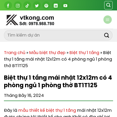
Chuyển
đến
nội
dung
Trang chủ
»
Mẫu biệt thự đẹp
»
Biệt thự 1 tầng
»
Biệt
thự 1 tầng mái nhật 12x12m có 4 phòng ngủ 1 phòng
thờ BT1T125
Biệt thự 1 tầng mái nhật 12x12m có 4
phòng ngủ 1 phòng thờ BT1T125
Tháng Bảy 16, 2024
Đây là
mẫu thiết kế biệt thự 1 tầng
mái nhật 12x12m