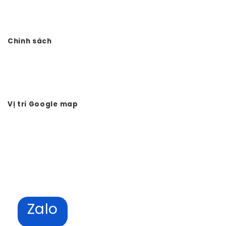
Điện thoại: 0978.988.780
Website:
Vtkong.com
Chính sách
Chính sách bảo mật
Hình thức thanh toán
Tuyển dụng Vtkong
Vị trí Google map
Zalo