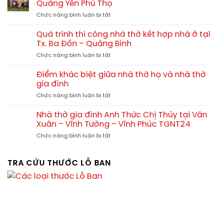
70m2,
Quảng Yên Phú Thọ
Z
họ
80m2
ở
Chức năng bình luận bị tắt
4
hết
Quá
mái
bao
trình
đẹp
Quá trình thi công nhà thờ kết hợp nhà ở tại
nhiêu?
thi
–
Tx. Ba Đồn – Quảng Bình
công
Xu
ở
Chức năng bình luận bị tắt
nhà
hướng
Quá
thờ
thiết
trình
tam
Điểm khác biệt giữa nhà thờ họ và nhà thờ
kế
thi
hợp
gia đình
chuẩn
công
viện
phong
ở
Chức năng bình luận bị tắt
nhà
tại
thủy
Điểm
thờ
Quảng
khác
kết
Nhà thờ gia đình Anh Thức Chị Thúy tại Vân
Yên
biệt
hợp
Xuân – Vĩnh Tường – Vĩnh Phúc TGNT24
Phú
giữa
nhà
Thọ
ở
Chức năng bình luận bị tắt
nhà
ở
Nhà
thờ
tại
thờ
họ
Tx.
gia
TRA CỨU THƯỚC LỖ BAN
và
Ba
đình
nhà
Đồn
Anh
thờ
–
Thức
gia
Quảng
Chị
đình
Bình
Thúy
tại
Vân