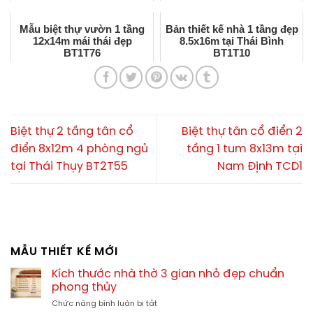
Mẫu biệt thự vườn 1 tầng
Bản thiết kế nhà 1 tầng đẹp
12x14m mái thái đẹp
8.5x16m tại Thái Bình
BT1T76
BT1T10
Biệt thự 2 tầng tân cổ
Biệt thự tân cổ điển 2
điển 8x12m 4 phòng ngủ
tầng 1 tum 8x13m tại
tại Thái Thụy BT2T55
Nam Định TCD1
MẪU THIẾT KẾ MỚI
Kích thước nhà thờ 3 gian nhỏ đẹp chuẩn
phong thủy
ở
Chức năng bình luận bị tắt