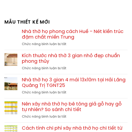
MẪU THIẾT KẾ MỚI
Nhà thờ họ phong cách Huế – Nét kiến trúc
đậm chất miền Trung
ở
Chức năng bình luận bị tắt
Nhà
thờ
Kích thước nhà thờ 3 gian nhỏ đẹp chuẩn
họ
phong thủy
phong
ở
Chức năng bình luận bị tắt
cách
Kích
Huế
thước
–
Nhà thờ họ 3 gian 4 mái 13x10m tại Hải Lăng
nhà
Nét
Quảng Trị TGNT25
thờ
kiến
ở
Chức năng bình luận bị tắt
3
trúc
Nhà
gian
đậm
thờ
nhỏ
Nên xây nhà thờ họ bê tông giả gỗ hay gỗ
chất
họ
đẹp
tự nhiên? So sánh chi tiết
miền
3
chuẩn
Trung
ở
Chức năng bình luận bị tắt
gian
phong
Nên
4
thủy
xây
mái
Cách tính chi phí xây nhà thờ họ chi tiết từ
nhà