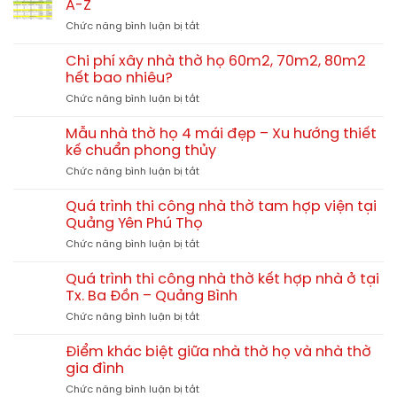
13x10m
A-Z
thờ
tại
ở
Chức năng bình luận bị tắt
họ
Hải
Cách
bê
Lăng
tính
tông
Chi phí xây nhà thờ họ 60m2, 70m2, 80m2
Quảng
chi
giả
hết bao nhiêu?
Trị
phí
gỗ
TGNT25
ở
Chức năng bình luận bị tắt
xây
hay
Chi
nhà
gỗ
phí
thờ
Mẫu nhà thờ họ 4 mái đẹp – Xu hướng thiết
tự
xây
họ
kế chuẩn phong thủy
nhiên?
nhà
chi
So
ở
Chức năng bình luận bị tắt
thờ
tiết
sánh
Mẫu
họ
từ
chi
nhà
60m2,
Quá trình thi công nhà thờ tam hợp viện tại
A-
tiết
thờ
70m2,
Quảng Yên Phú Thọ
Z
họ
80m2
ở
Chức năng bình luận bị tắt
4
hết
Quá
mái
bao
trình
đẹp
Quá trình thi công nhà thờ kết hợp nhà ở tại
nhiêu?
thi
–
Tx. Ba Đồn – Quảng Bình
công
Xu
ở
Chức năng bình luận bị tắt
nhà
hướng
Quá
thờ
thiết
trình
tam
Điểm khác biệt giữa nhà thờ họ và nhà thờ
kế
thi
hợp
gia đình
chuẩn
công
viện
phong
ở
Chức năng bình luận bị tắt
nhà
tại
thủy