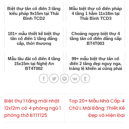
Biệt thự tân cổ điển 3 tầng
Mẫu biệt thự cổ điển pháp
kiểu pháp 9x15m tại Thái
4 tầng 1 hầm 11x18m tại
Bình TCD2
Thái Bình TCD3
101+ mẫu thiết kế biệt thự
Choáng ngợp biệt thự 4
tân cổ điển 1 tầng đẳng
tầng tân cổ điển đẳng cấp
cấp, thời thượng
BT4T003
Mẫu lâu đài cổ điển 4 tầng
99+ mẫu biệt thự tân cổ
15x15m tại Nghệ An
điển 2 tầng đẹp nguy nga,
BT4T002
tráng lệ khiến ai cũng phải
trầm trồ
Biệt thự 1 tầng mái nhật
Top 20+ Mẫu Nhà Cấp 4
12x12m có 4 phòng ngủ 1
Chữ L Mái Bằng: Thiết Kế
phòng thờ BT1T125
Đẹp và Hiện Đại