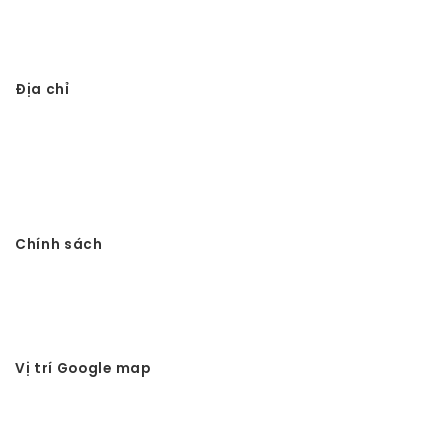
Thi công từ đường 3 gian giả gỗ
Địa chỉ
Công ty TNHH Đầu tư Xây dựng Vtkong
VP: Số 11. LK11.33 - Dọc Bún 1 - La Khê - Hà Đông - Hà Nội
Điện thoại: 0978.988.780
Website:
Vtkong.com
Chính sách
Chính sách bảo mật
Hình thức thanh toán
Tuyển dụng Vtkong
Vị trí Google map