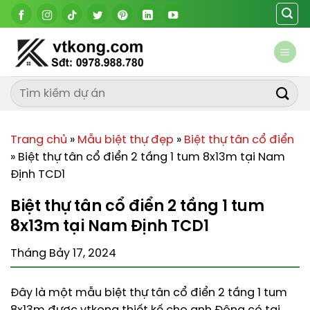
Chuyển
đến
nội
dung
Trang chủ
»
Mẫu biệt thự đẹp
»
Biệt thự tân cổ điển
»
Biệt thự tân cổ điển 2 tầng 1 tum 8x13m tại Nam
Định TCD1
Biệt thự tân cổ điển 2 tầng 1 tum
8x13m tại Nam Định TCD1
Tháng Bảy 17, 2024
Đây là một mẫu biệt thự tân cổ điển 2 tầng 1 tum