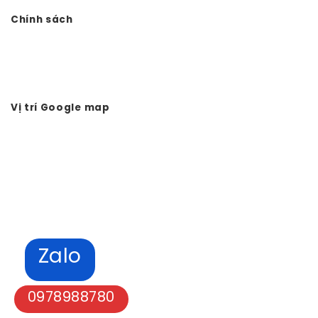
Chính sách
Chính sách bảo mật
Hình thức thanh toán
Tuyển dụng Vtkong
Vị trí Google map
Zalo
0978988780