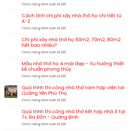
ở
Chức năng bình luận bị tắt
gian
Nên
4
xây
mái
Cách tính chi phí xây nhà thờ họ chi tiết từ
nhà
13x10m
A-Z
thờ
tại
ở
Chức năng bình luận bị tắt
họ
Hải
Cách
bê
Lăng
tính
tông
Chi phí xây nhà thờ họ 60m2, 70m2, 80m2
Quảng
chi
giả
hết bao nhiêu?
Trị
phí
gỗ
TGNT25
ở
Chức năng bình luận bị tắt
xây
hay
Chi
nhà
gỗ
phí
thờ
Mẫu nhà thờ họ 4 mái đẹp – Xu hướng thiết
tự
xây
họ
kế chuẩn phong thủy
nhiên?
nhà
chi
So
ở
Chức năng bình luận bị tắt
thờ
tiết
sánh
Mẫu
họ
từ
chi
nhà
60m2,
Quá trình thi công nhà thờ tam hợp viện tại
A-
tiết
thờ
70m2,
Quảng Yên Phú Thọ
Z
họ
80m2
ở
Chức năng bình luận bị tắt
4
hết
Quá
mái
bao
trình
đẹp
Quá trình thi công nhà thờ kết hợp nhà ở tại
nhiêu?
thi
–
Tx. Ba Đồn – Quảng Bình
công
Xu
ở
Chức năng bình luận bị tắt
nhà
hướng
Quá
thờ
thiết