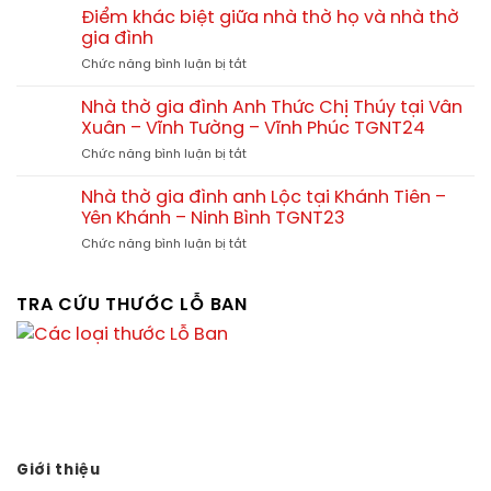
trình
tam
Điểm khác biệt giữa nhà thờ họ và nhà thờ
kế
thi
hợp
gia đình
chuẩn
công
viện
phong
ở
Chức năng bình luận bị tắt
nhà
tại
thủy
Điểm
thờ
Quảng
khác
kết
Nhà thờ gia đình Anh Thức Chị Thúy tại Vân
Yên
biệt
hợp
Xuân – Vĩnh Tường – Vĩnh Phúc TGNT24
Phú
giữa
nhà
Thọ
ở
Chức năng bình luận bị tắt
nhà
ở
Nhà
thờ
tại
thờ
họ
Nhà thờ gia đình anh Lộc tại Khánh Tiên –
Tx.
gia
và
Yên Khánh – Ninh Bình TGNT23
Ba
đình
nhà
Đồn
ở
Chức năng bình luận bị tắt
Anh
thờ
–
Nhà
Thức
gia
Quảng
thờ
Chị
đình
Bình
gia
TRA CỨU THƯỚC LỖ BAN
Thúy
đình
tại
anh
Vân
Lộc
Xuân
tại
–
Khánh
Vĩnh
Tiên
Tường
–
–
Yên
Vĩnh
Khánh
Giới thiệu
Phúc
–
TGNT24