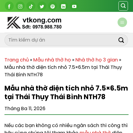
Chuyển
đến
nội
dung
Trang chủ
»
Mẫu nhà thờ họ
»
Nhà thờ họ 3 gian
»
Mẫu nhà thờ diện tích nhỏ 7.5×6.5m tại Thái Thụy
Thái Bình NTH78
Mẫu nhà thờ diện tích nhỏ 7.5×6.5m
tại Thái Thụy Thái Bình NTH78
Tháng Ba 11, 2026
Nếu các bạn không có nhiều ngân sách thi công thì