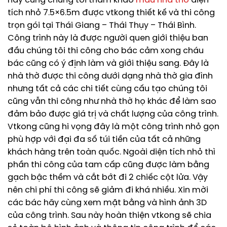
hãy cùng chúng tôi tham khảo
mẫu nhà thờ
diện
tích nhỏ 7.5×6.5m được vtkong thiết kế và thi công
trọn gói tại Thái Giang – Thái Thụy – Thái Bình.
Công trình này là được người quen giới thiệu ban
đầu chúng tôi thi công cho bác cảm xong cháu
bác cũng có ý định làm và giới thiệu sang. Đây là
nhà thờ được thi công dưới dạng nhà thờ gia đình
nhưng tất cả các chi tiết cùng cấu tạo chúng tôi
cũng vẫn thi công như nhà thờ họ khác để làm sao
đảm bảo được giá trị và chất lượng của công trình.
Vtkong cũng hi vọng đây là một công trình nhỏ gọn
phù hợp với đại đa số túi tiền của tất cả những
khách hàng trên toàn quốc. Ngoài diện tích nhỏ thì
phần thi công của tam cấp cũng được làm bằng
gạch bậc thềm và cắt bớt đi 2 chiếc cột lửa. Vậy
nên chi phí thi công sẽ giảm đi khá nhiều. Xin mời
các bác hãy cùng xem mặt bằng và hình ảnh 3D
của công trình. Sau này hoàn thiện vtkong sẽ chia