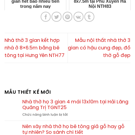
gian hết bao nhiêu tiền
8x7.5m tại Phú Xuyên Hà
trong năm nay
Nội NTH83
Nhà thờ 3 gian kết hợp
Mẫu nội thất nhà thờ 3
nhà ở 8×6.5m bằng bê
gian có hậu cung đẹp, đồ
tông tại Hưng Yên NTH77
thờ gỗ đẹp
MẪU THIẾT KẾ MỚI
Nhà thờ họ 3 gian 4 mái 13x10m tại Hải Lăng
Quảng Trị TGNT25
ở
Chức năng bình luận bị tắt
Nhà
thờ
Nên xây nhà thờ họ bê tông giả gỗ hay gỗ
họ
tự nhiên? So sánh chi tiết
3