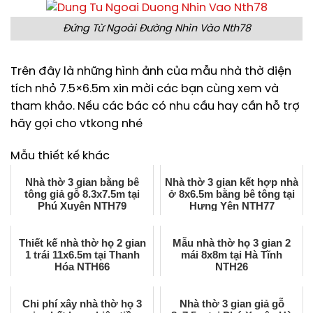
Đứng Từ Ngoài Đường Nhìn Vào Nth78
Trên đây là những hình ảnh của mẫu nhà thờ diện
tích nhỏ 7.5×6.5m xin mời các bạn cùng xem và
tham khảo. Nếu các bác có nhu cầu hay cần hỗ trợ
hãy gọi cho vtkong nhé
Mẫu thiết kế khác
Nhà thờ 3 gian bằng bê
Nhà thờ 3 gian kết hợp nhà
tông giả gỗ 8.3x7.5m tại
ở 8x6.5m bằng bê tông tại
Phú Xuyên NTH79
Hưng Yên NTH77
Thiết kế nhà thờ họ 2 gian
Mẫu nhà thờ họ 3 gian 2
1 trái 11x6.5m tại Thanh
mái 8x8m tại Hà Tĩnh
Hóa NTH66
NTH26
Chi phí xây nhà thờ họ 3
Nhà thờ 3 gian giả gỗ