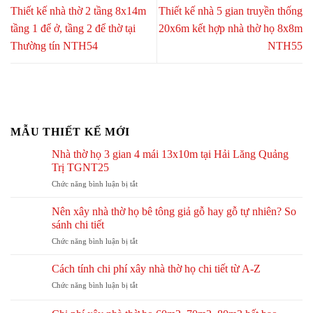
Thiết kế nhà thờ 2 tầng 8x14m
Thiết kế nhà 5 gian truyền thống
tầng 1 để ở, tầng 2 để thờ tại
20x6m kết hợp nhà thờ họ 8x8m
Thường tín NTH54
NTH55
MẪU THIẾT KẾ MỚI
Nhà thờ họ 3 gian 4 mái 13x10m tại Hải Lăng Quảng
Trị TGNT25
ở
Chức năng bình luận bị tắt
Nhà
thờ
Nên xây nhà thờ họ bê tông giả gỗ hay gỗ tự nhiên? So
họ
sánh chi tiết
3
ở
Chức năng bình luận bị tắt
gian
Nên
4
xây
mái
Cách tính chi phí xây nhà thờ họ chi tiết từ A-Z
nhà
13x10m
ở
Chức năng bình luận bị tắt
thờ
tại
Cách
họ
Hải
tính
bê