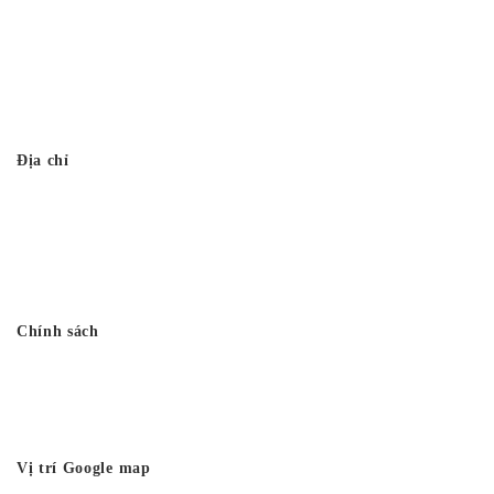
Thi công nhà thờ họ trọn gói
Thiết kế thi công đình chùa
Thi công từ đường 3 gian giả gỗ
Địa chỉ
Công ty TNHH Đầu tư Xây dựng Vtkong
VP: Số 11. LK11.33 - Dọc Bún 1 - La Khê - Hà Đông - Hà Nội
Điện thoại: 0978.988.780
Website:
Vtkong.com
Chính sách
Chính sách bảo mật
Hình thức thanh toán
Tuyển dụng Vtkong
Vị trí Google map