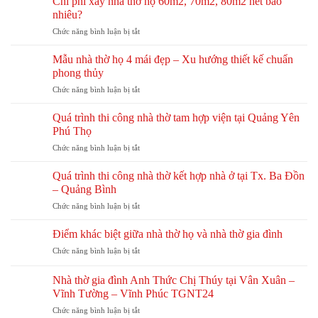
Chi phí xây nhà thờ họ 60m2, 70m2, 80m2 hết bao
Lăng
chi
tông
nhiêu?
Quảng
phí
giả
Trị
ở
Chức năng bình luận bị tắt
xây
gỗ
TGNT25
Chi
nhà
hay
phí
thờ
Mẫu nhà thờ họ 4 mái đẹp – Xu hướng thiết kế chuẩn
gỗ
xây
họ
phong thủy
tự
nhà
chi
nhiên?
ở
Chức năng bình luận bị tắt
thờ
tiết
So
Mẫu
họ
từ
sánh
nhà
60m2,
Quá trình thi công nhà thờ tam hợp viện tại Quảng Yên
A-
chi
thờ
70m2,
Z
Phú Thọ
tiết
họ
80m2
ở
Chức năng bình luận bị tắt
4
hết
Quá
mái
bao
trình
đẹp
Quá trình thi công nhà thờ kết hợp nhà ở tại Tx. Ba Đồn
nhiêu?
thi
–
– Quảng Bình
công
Xu
ở
Chức năng bình luận bị tắt
nhà
hướng
Quá
thờ
thiết
trình
tam
Điểm khác biệt giữa nhà thờ họ và nhà thờ gia đình
kế
thi
hợp
chuẩn
ở
Chức năng bình luận bị tắt
công
viện
phong
Điểm
nhà
tại
thủy
khác
thờ
Nhà thờ gia đình Anh Thức Chị Thúy tại Vân Xuân –
Quảng
biệt
kết
Vĩnh Tường – Vĩnh Phúc TGNT24
Yên
giữa
hợp
Phú
ở
Chức năng bình luận bị tắt
nhà
nhà
Thọ