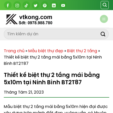
Chuyển
đến
nội
dung
Trang chủ
»
Mẫu biệt thự đẹp
»
Biệt thự 2 tầng
»
Thiết kế biệt thự 2 tầng mái bằng 5x10m tại Ninh
Bình BT2T87
Thiết kế biệt thự 2 tầng mái bằng
5x10m tại Ninh Bình BT2T87
Tháng Tám 21, 2023
Mẫu biệt thự 2 tầng mái bằng 5x10m hiện đại được