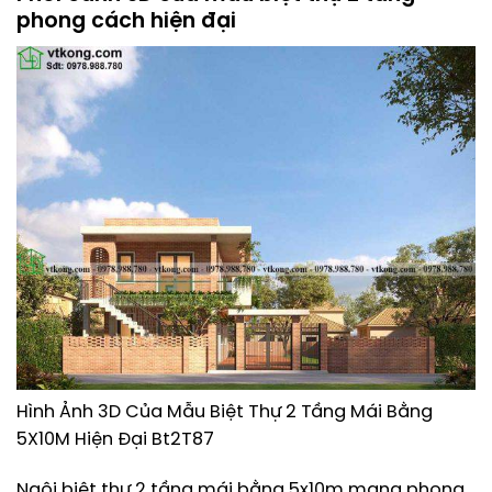
phong cách hiện đại
Hình Ảnh 3D Của Mẫu Biệt Thự 2 Tầng Mái Bằng
5X10M Hiện Đại Bt2T87
Ngôi biệt thự 2 tầng mái bằng 5x10m mang phong