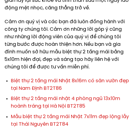
giãn lấy lại sức khỏe và tinh thần sau một ngày lao
động mệt nhọc, căng thẳng trở về.
Cảm ơn quý vị và các bạn đã luôn đồng hành với
công ty chúng tôi. Cảm ơn những lời góp ý cũng
như những lời động viên của quý vị để chúng tôi
từng bước được hoàn thiện hơn. Nếu bạn và gia
đình muốn sở hữu mẫu biệt thự 2 tầng mái bằng
5x10m hiện đại, đẹp và sáng tạo hãy liên hệ với
chúng tôi để được tư vấn miễn phí.
Biệt thự 2 tầng mái Nhật 8x16m có sân vườn đẹp
tại Nam Định BT2T86
Biệt thự 2 tầng mái nhật 4 phòng ngủ 13x10m
hoành tráng tại Hà Nội BT2T85
Mẫu biệt thự 2 tầng mái Nhật 7x11m đẹp lộng lẫy
tại Thái Nguyên BT2T84