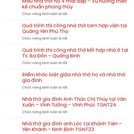
thờ
Mẫu nhà thờ họ 4 mái đẹp – Xu hướng thiết
tự
xây
họ
kế chuẩn phong thủy
nhiên?
nhà
chi
So
ở
Chức năng bình luận bị tắt
thờ
tiết
sánh
Mẫu
họ
từ
chi
nhà
60m2,
Quá trình thi công nhà thờ tam hợp viện tại
A-
tiết
thờ
70m2,
Quảng Yên Phú Thọ
Z
họ
80m2
ở
Chức năng bình luận bị tắt
4
hết
Quá
mái
bao
trình
đẹp
Quá trình thi công nhà thờ kết hợp nhà ở tại
nhiêu?
thi
–
Tx. Ba Đồn – Quảng Bình
công
Xu
ở
Chức năng bình luận bị tắt
nhà
hướng
Quá
thờ
thiết
trình
tam
Điểm khác biệt giữa nhà thờ họ và nhà thờ
kế
thi
hợp
gia đình
chuẩn
công
viện
phong
ở
Chức năng bình luận bị tắt
nhà
tại
thủy
Điểm
thờ
Quảng
khác
kết
Nhà thờ gia đình Anh Thức Chị Thúy tại Vân
Yên
biệt
hợp
Xuân – Vĩnh Tường – Vĩnh Phúc TGNT24
Phú
giữa
nhà
Thọ
ở
Chức năng bình luận bị tắt
nhà
ở
Nhà
thờ
tại
thờ
họ
Nhà thờ gia đình anh Lộc tại Khánh Tiên –
Tx.
gia
và
Yên Khánh – Ninh Bình TGNT23
Ba
đình
nhà