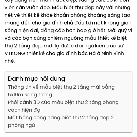
xây dựng trên mảnh đất đẹp, vuông vắn, có khuôn
viên sân vườn đẹp. Mẫu biệt thự đẹp này với những
nét vẽ thiết kế khỏe khoắn phóng khoáng sáng tạo
mang đến cho gia đình chủ đầu tư một không gian
sống hiện đại, đẳng cấp hơn bao giờ hết. Mời quý vị
và các bạn cùng chiêm ngưỡng mẫu thiết kế biệt
thự 2 tầng đẹp, mới lạ được đội ngũ kiến trúc sư
VTKONG thiết kế cho gia đình bác Hà ở Ninh Bình
nhé.
Danh mục nội dung
Thông tin về mẫu biệt thự 2 tầng mái bằng
5x10m sang trọng
Phối cảnh 3D của mẫu biệt thự 2 tầng phong
cách hiện đại
Mặt bằng công năng biệt thự 2 tầng đẹp 2
phòng ngủ