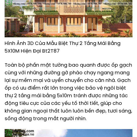
Hình Ảnh 3D Của Mẫu Biệt Thự 2 Tầng Mái Bằng
5X10M Hiện Đại Bt2T87
Toàn bộ phần mặt tường bao quanh được ốp gạch
cùng với những đường gờ phào chạy ngang mang
lại sự mềm mại và uyển chuyển cho căn nhà. Gạch
ốp có ưu điểm rất lớn trong việc bảo vệ ngôi biệt
thự 2 tầng mái bằng 5x10m tránh được những tác
động tiêu cực của các yếu tố thời tiết, giúp cho
không gian ngoại thất luôn luôn bền đẹp, tươi sáng,
sống động trong mắt người nhìn.