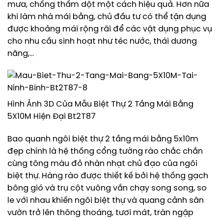
mưa, chống thấm dột một cách hiệu quả. Hơn nữa
khi làm nhà mái bằng, chủ đầu tư có thể tận dụng
được khoảng mái rộng rãi để các vật dụng phục vụ
cho nhu cầu sinh hoạt như téc nước, thái dương
năng,…
Hình Ảnh 3D Của Mẫu Biệt Thự 2 Tầng Mái Bằng
5X10M Hiện Đại Bt2T87
Bao quanh ngôi biệt thự 2 tầng mái bằng 5x10m
đẹp chính là hệ thống cổng tường rào chắc chắn
cùng tông màu đỏ nhàn nhạt chủ đạo của ngôi
biệt thự. Hàng rào được thiết kế bởi hệ thống gạch
bông gió và trụ cột vuông vắn chạy song song, so
le với nhau khiến ngôi biệt thự và quang cảnh sân
vườn trở lên thông thoáng, tươi mát, tràn ngập