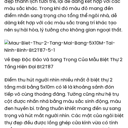
đẹp thanh lịch tươi trẻ, lại dễ dàng kết hợp với các
màu sắc khác. Trong khi đó màu đỏ mang đến
điểm nhấn sang trọng cho tổng thể ngôi nhà, dễ
dàng kết hợp với các màu sắc trang trí khác tạo
nên sự hài hòa, lý tưởng cho không gian ngoại thất.
Vẻ Đẹp Độc Đáo Và Sang Trọng Của Mẫu Biệt Thự 2
Tầng Hiện Đại Bt2T87
Điểm thu hút người nhìn nhiều nhất ở biệt thự 2
tầng mái bằng 5x10m có lẽ là khoảng sảnh đón
tiếp vô cùng thoáng đãng. Tường cũng như hệ trụ
cột được nhấn nhá bằng màu sắc sinh động, màu
đen huyền bí. trắng thuần khiết mang đến sự sang
trọng và hút mắt người nhìn. Các mặt của ngôi biệt
thự đẹp đều được lồng ghép cửa kính vừa có tính