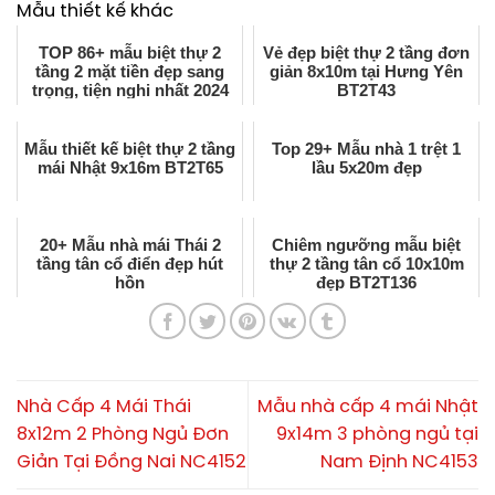
Mẫu thiết kế khác
TOP 86+ mẫu biệt thự 2
Vẻ đẹp biệt thự 2 tầng đơn
tầng 2 mặt tiền đẹp sang
giản 8x10m tại Hưng Yên
trọng, tiện nghi nhất 2024
BT2T43
Mẫu thiết kế biệt thự 2 tầng
Top 29+ Mẫu nhà 1 trệt 1
mái Nhật 9x16m BT2T65
lầu 5x20m đẹp
20+ Mẫu nhà mái Thái 2
Chiêm ngưỡng mẫu biệt
tầng tân cổ điển đẹp hút
thự 2 tầng tân cổ 10x10m
hồn
đẹp BT2T136
Nhà Cấp 4 Mái Thái
Mẫu nhà cấp 4 mái Nhật
8x12m 2 Phòng Ngủ Đơn
9x14m 3 phòng ngủ tại
Giản Tại Đồng Nai NC4152
Nam Định NC4153