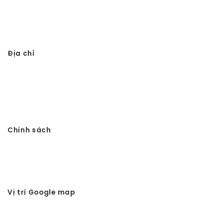
Thi công từ đường 3 gian giả gỗ
Địa chỉ
Công ty TNHH Đầu tư Xây dựng Vtkong
VP: Số 11. LK11.33 - Dọc Bún 1 - La Khê - Hà Đông - Hà Nội
Điện thoại: 0978.988.780
Website:
Vtkong.com
Chính sách
Chính sách bảo mật
Hình thức thanh toán
Tuyển dụng Vtkong
Vị trí Google map