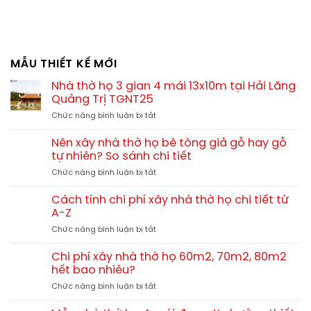
MẪU THIẾT KẾ MỚI
Nhà thờ họ 3 gian 4 mái 13x10m tại Hải Lăng
Quảng Trị TGNT25
ở
Chức năng bình luận bị tắt
Nhà
thờ
Nên xây nhà thờ họ bê tông giả gỗ hay gỗ
họ
tự nhiên? So sánh chi tiết
3
ở
Chức năng bình luận bị tắt
gian
Nên
4
xây
mái
Cách tính chi phí xây nhà thờ họ chi tiết từ
nhà
13x10m
A-Z
thờ
tại
ở
Chức năng bình luận bị tắt
họ
Hải
Cách
bê
Lăng
tính
tông
Chi phí xây nhà thờ họ 60m2, 70m2, 80m2
Quảng
chi
giả
hết bao nhiêu?
Trị
phí
gỗ
TGNT25
ở
Chức năng bình luận bị tắt
xây
hay
Chi
nhà
gỗ
phí