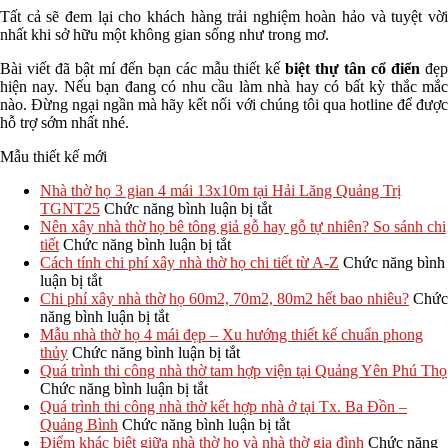
Tất cả sẽ đem lại cho khách hàng trải nghiệm hoàn hảo và tuyệt vời
nhất khi sở hữu một không gian sống như trong mơ.
Bài viết đã bật mí đến bạn các mẫu thiết kế
biệt thự tân cổ điển
đẹp
hiện nay. Nếu bạn đang có nhu cầu làm nhà hay có bất kỳ thắc mắc
nào. Đừng ngại ngần mà hãy kết nối với chúng tôi qua hotline để được
hỗ trợ sớm nhất nhé.
Mẫu thiết kế mới
Nhà thờ họ 3 gian 4 mái 13x10m tại Hải Lăng Quảng Trị
ở
TGNT25
Chức năng bình luận bị tắt
Nhà
Nên xây nhà thờ họ bê tông giả gỗ hay gỗ tự nhiên? So sánh chi
ở
thờ
tiết
Chức năng bình luận bị tắt
Nên
họ
Cách tính chi phí xây nhà thờ họ chi tiết từ A-Z
Chức năng bình
ở
xây
3
luận bị tắt
Cách
nhà
gian
Chi phí xây nhà thờ họ 60m2, 70m2, 80m2 hết bao nhiêu?
Chức
tính
ở
thờ
4
năng bình luận bị tắt
chi
Chi
họ
mái
Mẫu nhà thờ họ 4 mái đẹp – Xu hướng thiết kế chuẩn phong
phí
phí
bê
ở
13x10m
thủy
Chức năng bình luận bị tắt
xây
xây
tông
Mẫu
tại
Quá trình thi công nhà thờ tam hợp viện tại Quảng Yên Phú Thọ
nhà
nhà
ở
giả
nhà
Hải
Chức năng bình luận bị tắt
thờ
thờ
Quá
gỗ
thờ
Lăng
Quá trình thi công nhà thờ kết hợp nhà ở tại Tx. Ba Đồn –
họ
họ
trình
hay
họ
Quảng
ở
Quảng Bình
Chức năng bình luận bị tắt
chi
60m2,
thi
gỗ
4
Trị
Quá
Điểm khác biệt giữa nhà thờ họ và nhà thờ gia đình
Chức năng