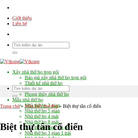
Chuyển
đến
Giới thiệu
nội
Liên hệ
dung
Xây nhà thờ họ trọn gói
Báo giá xây nhà thờ họ trọn gói
Thiết kế nhà thờ họ
Chi phí xây nhà thờ họ
Phong thủy nhà thờ họ
Mẫu nhà thờ họ
Nhà thờ họ 3 gian
Trang chủ
»
Mẫu biệt thự đẹp
»
Biệt thự tân cổ điển
Nhà thờ họ 5 gian
Nhà thờ họ 4 mái
Nhà thờ họ 8 mái
Biệt thự tân cổ điển
Nhà thờ bê tông giả gỗ
Nhà thờ họ 3 gian 1 trái