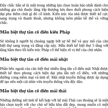
Đây chắc hẳn sẽ là một trong những lựa chọn hoàn hảo nhất dành cho
những gia chủ thuộc tầng lớp thượng lưu theo đuổi phong cách hiện
đại pha thêm chút gì đó cổ kính. Kiến trúc tòa nhà được thiết kế cực
sang trọng và thanh thoát, nhưng không kém phần bề thế và vững
chắc.
Mẫu biệt thự tân cổ điển kiểu Pháp
Sẽ không ít người bị choáng ngợp bởi sự bề thế và quy mô của căn
biệt thự sang trọng và đẳng cấp này. Mẫu thiết kế biệt thự 5 tầng với
tầng hầm theo lối kiến trúc Pháp cổ thể hiện rõ vị thế của chủ nhân.
Mẫu biệt thự tân cổ điển mái nhật
Phần bên ngoài của căn biệt thự nhiều tầng tân cổ điển mái Nhật được
thiết kế theo phong cách hiện đại pha lẫn nét cổ điển, với những
đường cong mềm mại và tinh tế. Mái nhật truyền thống được áp dụng
để tạo nên một cái nhìn vừa truyền thống vừa độc đáo.
Mẫu biệt thự tân cổ điển mái thái
Những đường nét tinh tế kết hợp với hệ mái Thái cao thoáng sẽ là một
lựa chọn tuyệt vời cho chủ sở hữu khu đất đẹp, mong muốn có một