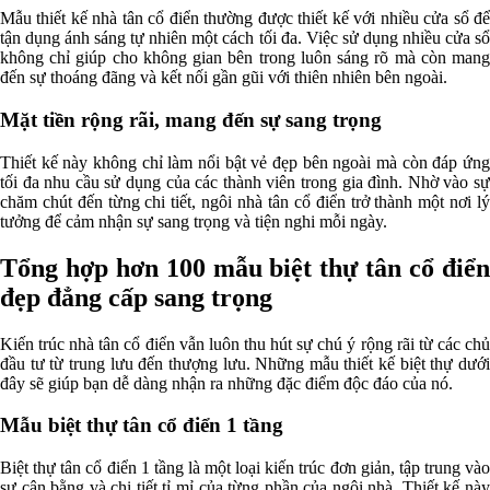
Mẫu thiết kế nhà tân cổ điển thường được thiết kế với nhiều cửa sổ để
tận dụng ánh sáng tự nhiên một cách tối đa. Việc sử dụng nhiều cửa sổ
không chỉ giúp cho không gian bên trong luôn sáng rõ mà còn mang
đến sự thoáng đãng và kết nối gần gũi với thiên nhiên bên ngoài.
Mặt tiền rộng rãi, mang đến sự sang trọng
Thiết kế này không chỉ làm nổi bật vẻ đẹp bên ngoài mà còn đáp ứng
tối đa nhu cầu sử dụng của các thành viên trong gia đình. Nhờ vào sự
chăm chút đến từng chi tiết, ngôi nhà tân cổ điển trở thành một nơi lý
tưởng để cảm nhận sự sang trọng và tiện nghi mỗi ngày.
Tổng hợp hơn 100 mẫu biệt thự tân cổ điển
đẹp đẳng cấp sang trọng
Kiến trúc nhà tân cổ điển vẫn luôn thu hút sự chú ý rộng rãi từ các chủ
đầu tư từ trung lưu đến thượng lưu. Những mẫu thiết kế biệt thự dưới
đây sẽ giúp bạn dễ dàng nhận ra những đặc điểm độc đáo của nó.
Mẫu biệt thự tân cổ điển 1 tầng
Biệt thự tân cổ điển 1 tầng là một loại kiến trúc đơn giản, tập trung vào
sự cân bằng và chi tiết tỉ mỉ của từng phần của ngôi nhà. Thiết kế này