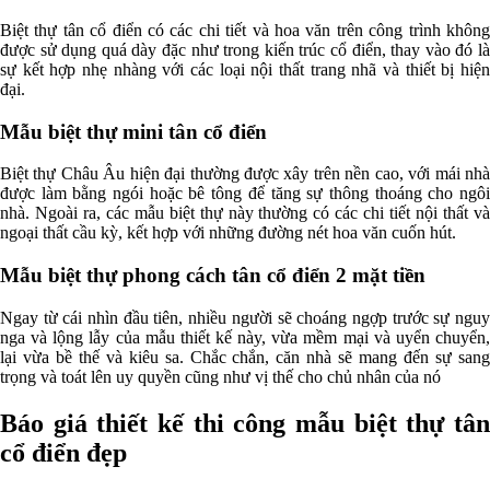
Biệt thự tân cổ điển có các chi tiết và hoa văn trên công trình không
được sử dụng quá dày đặc như trong kiến trúc cổ điển, thay vào đó là
sự kết hợp nhẹ nhàng với các loại nội thất trang nhã và thiết bị hiện
đại.
Mẫu biệt thự mini tân cổ điển
Biệt thự Châu Âu hiện đại thường được xây trên nền cao, với mái nhà
được làm bằng ngói hoặc bê tông để tăng sự thông thoáng cho ngôi
nhà. Ngoài ra, các mẫu biệt thự này thường có các chi tiết nội thất và
ngoại thất cầu kỳ, kết hợp với những đường nét hoa văn cuốn hút.
Mẫu biệt thự phong cách tân cổ điển 2 mặt tiền
Ngay từ cái nhìn đầu tiên, nhiều người sẽ choáng ngợp trước sự nguy
nga và lộng lẫy của mẫu thiết kế này, vừa mềm mại và uyển chuyển,
lại vừa bề thế và kiêu sa. Chắc chắn, căn nhà sẽ mang đến sự sang
trọng và toát lên uy quyền cũng như vị thế cho chủ nhân của nó
Báo giá thiết kế thi công mẫu biệt thự tân
cổ điển đẹp