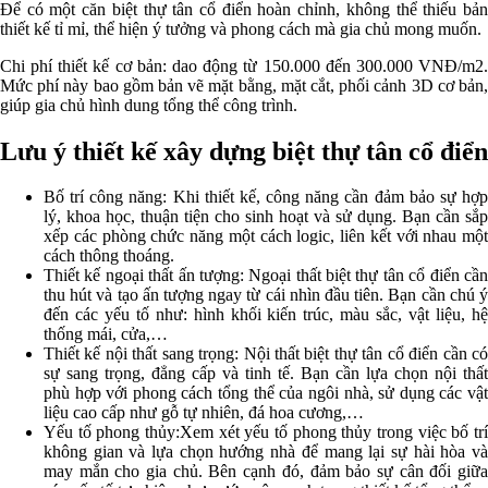
Để có một căn biệt thự tân cổ điển hoàn chỉnh, không thể thiếu bản
thiết kế tỉ mỉ, thể hiện ý tưởng và phong cách mà gia chủ mong muốn.
Chi phí thiết kế cơ bản: dao động từ 150.000 đến 300.000 VNĐ/m2.
Mức phí này bao gồm bản vẽ mặt bằng, mặt cắt, phối cảnh 3D cơ bản,
giúp gia chủ hình dung tổng thể công trình.
Lưu ý thiết kế xây dựng biệt thự tân cổ điển
Bố trí công năng: Khi thiết kế, công năng cần đảm bảo sự hợp
lý, khoa học, thuận tiện cho sinh hoạt và sử dụng. Bạn cần sắp
xếp các phòng chức năng một cách logic, liên kết với nhau một
cách thông thoáng.
Thiết kế ngoại thất ấn tượng: Ngoại thất biệt thự tân cổ điển cần
thu hút và tạo ấn tượng ngay từ cái nhìn đầu tiên. Bạn cần chú ý
đến các yếu tố như: hình khối kiến trúc, màu sắc, vật liệu, hệ
thống mái, cửa,…
Thiết kế nội thất sang trọng: Nội thất biệt thự tân cổ điển cần có
sự sang trọng, đẳng cấp và tinh tế. Bạn cần lựa chọn nội thất
phù hợp với phong cách tổng thể của ngôi nhà, sử dụng các vật
liệu cao cấp như gỗ tự nhiên, đá hoa cương,…
Yếu tố phong thủy:Xem xét yếu tố phong thủy trong việc bố trí
không gian và lựa chọn hướng nhà để mang lại sự hài hòa và
may mắn cho gia chủ. Bên cạnh đó, đảm bảo sự cân đối giữa