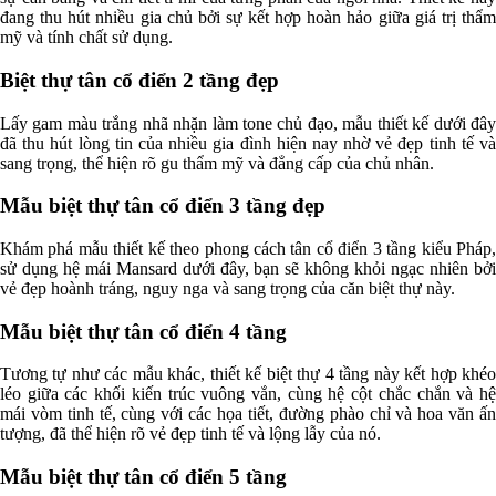
đang thu hút nhiều gia chủ bởi sự kết hợp hoàn hảo giữa giá trị thẩm
mỹ và tính chất sử dụng.
Biệt thự tân cổ điển 2 tầng đẹp
Lấy gam màu trắng nhã nhặn làm tone chủ đạo, mẫu thiết kế dưới đây
đã thu hút lòng tin của nhiều gia đình hiện nay nhờ vẻ đẹp tinh tế và
sang trọng, thể hiện rõ gu thẩm mỹ và đẳng cấp của chủ nhân.
Mẫu biệt thự tân cổ điển 3 tầng đẹp
Khám phá mẫu thiết kế theo phong cách tân cổ điển 3 tầng kiểu Pháp,
sử dụng hệ mái Mansard dưới đây, bạn sẽ không khỏi ngạc nhiên bởi
vẻ đẹp hoành tráng, nguy nga và sang trọng của căn biệt thự này.
Mẫu biệt thự tân cổ điển 4 tầng
Tương tự như các mẫu khác, thiết kế biệt thự 4 tầng này kết hợp khéo
léo giữa các khối kiến trúc vuông vắn, cùng hệ cột chắc chắn và hệ
mái vòm tinh tế, cùng với các họa tiết, đường phào chỉ và hoa văn ấn
tượng, đã thể hiện rõ vẻ đẹp tinh tế và lộng lẫy của nó.
Mẫu biệt thự tân cổ điển 5 tầng