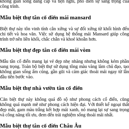
không gian sống đẳng cấp và tiện nghi, phô diễn sự sang trọng của
công trình.
Mẫu biệt thự tân cổ điển mái mansard
Biệt thự này tôn vinh tính cân xứng và sự đối xứng từ khối hình đến
chi tiết và hoa văn. Việc sử dụng hệ thống mái Mansard giúp công
trình trở nên liền khối, chắc chắn và khoẻ khoắn hơn.
Mẫu biệt thự đẹp tân cổ điển mái vòm
Mẫu tân cổ điển mang lại vẻ đẹp nhẹ nhàng nhưng không kém phần
sang trọng. Toàn bộ biệt thự sử dụng tông màu vàng làm chủ đạo, tạo
không gian sống ấm cúng, gần gũi và cảm giác thoải mái ngay từ lần
đầu tiên bước vào.
Mẫu biệt thự nhà vườn tân cổ điển
Căn biệt thự này không quá đồ sộ như phong cách cổ điển, cũng
không quá mạnh mẽ như phong cách hiện đại. Với thiết kế ngoại thất
đẹp mắt, gam màu trắng kết hợp mái xanh, nó mang lại sự sang trọng
và công năng tối ưu, đem đến trải nghiệm sống thoải mái nhất.
Mẫu biệt thự tân cổ điển Châu Âu