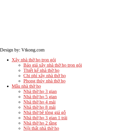
Bản quyền © 2024 - Vtkong
Design by: Vtkong.com
Xây nhà thờ họ trọn gói
Báo giá xây nhà thờ họ trọn gói
Thiết kế nhà thờ họ
Chi phí xây nhà thờ họ
Phong thủy nhà thờ họ
Mẫu nhà thờ họ
Nhà thờ họ 3 gian
Nhà thờ họ 5 gian
Nhà thờ họ 4 mái
Nhà thờ họ 8 mái
Nhà thờ bê tông giả gỗ
Nhà thờ họ 3 gian 1 trái
Nhà thờ họ 2 tầng
Nội thất nhà thờ họ