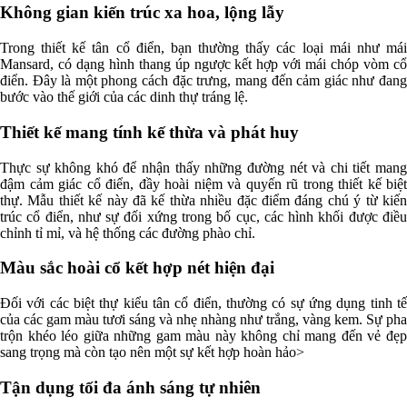
Không gian kiến trúc xa hoa, lộng lẫy
Trong thiết kế tân cổ điển, bạn thường thấy các loại mái như mái
Mansard, có dạng hình thang úp ngược kết hợp với mái chóp vòm cổ
điển. Đây là một phong cách đặc trưng, mang đến cảm giác như đang
bước vào thế giới của các dinh thự tráng lệ.
Thiết kế mang tính kế thừa và phát huy
Thực sự không khó để nhận thấy những đường nét và chi tiết mang
đậm cảm giác cổ điển, đầy hoài niệm và quyến rũ trong thiết kế biệt
thự. Mẫu thiết kế này đã kế thừa nhiều đặc điểm đáng chú ý từ kiến
trúc cổ điển, như sự đối xứng trong bố cục, các hình khối được điều
chỉnh tỉ mỉ, và hệ thống các đường phào chỉ.
Màu sắc hoài cổ kết hợp nét hiện đại
Đối với các biệt thự kiểu tân cổ điển, thường có sự ứng dụng tinh tế
của các gam màu tươi sáng và nhẹ nhàng như trắng, vàng kem. Sự pha
trộn khéo léo giữa những gam màu này không chỉ mang đến vẻ đẹp
sang trọng mà còn tạo nên một sự kết hợp hoàn hảo>
Tận dụng tối đa ánh sáng tự nhiên