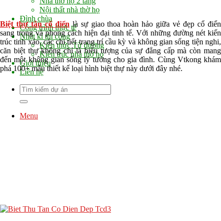
Nhà thờ họ 2 tầng
Nội thất nhà thờ họ
Đình chùa
Biệt thự tân cổ điển
là sự giao thoa hoàn hảo giữa vẻ đẹp cổ điể
Công trình thực tế
sang trọng và phong cách hiện đại tinh tế. Với những đường nét kiến
Nhật kí thi công
trúc tinh xảo, các chi tiết trang trí cầu kỳ và không gian sống tiện nghi,
Kiến thức Từ đường
căn biệt thự không chỉ là biểu tượng của sự đẳng cấp mà còn mang
Kiến trúc nhà thờ họ
đến một không gian sống lý tưởng cho gia đình. Cùng Vtkong khám
Giới thiệu
phá 100+ mẫu thiết kế loại hình biệt thự này dưới đây nhé.
Liên hệ
Menu