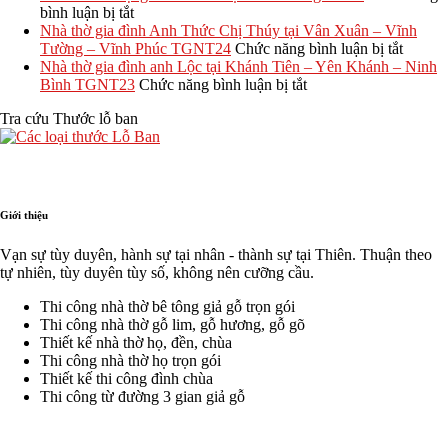
tiết
ở
70m2,
công
tự
mái
TGNT25
trình
bình luận bị tắt
từ
Điểm
80m2
nhà
nhiên?
đẹp
thi
Nhà thờ gia đình Anh Thức Chị Thúy tại Vân Xuân – Vĩnh
A-
khác
hết
thờ
So
–
công
ở
Tường – Vĩnh Phúc TGNT24
Chức năng bình luận bị tắt
Z
biệt
bao
tam
sánh
Xu
nhà
Nhà
Nhà thờ gia đình anh Lộc tại Khánh Tiên – Yên Khánh – Ninh
giữa
nhiêu?
hợp
chi
hướng
thờ
ở
thờ
Bình TGNT23
Chức năng bình luận bị tắt
nhà
viện
tiết
thiết
kết
Nhà
gia
Tra cứu Thước lỗ ban
thờ
tại
kế
hợp
thờ
đình
họ
Quảng
chuẩn
nhà
gia
Anh
và
Yên
phong
ở
đình
Thức
nhà
Phú
thủy
tại
anh
Chị
thờ
Thọ
Tx.
Lộc
Thúy
gia
Ba
tại
tại
Giới thiệu
đình
Đồn
Khánh
Vân
–
Tiên
Xuân
Vạn sự tùy duyên, hành sự tại nhân - thành sự tại Thiên. Thuận theo
Quảng
–
–
tự nhiên, tùy duyên tùy số, không nên cưỡng cầu.
Bình
Yên
Vĩnh
Khánh
Tường
Thi công nhà thờ bê tông giả gỗ trọn gói
–
–
Thi công nhà thờ gỗ lim, gỗ hương, gỗ gõ
Ninh
Vĩnh
Thiết kế nhà thờ họ, đền, chùa
Bình
Phúc
Thi công nhà thờ họ trọn gói
TGNT23
TGNT
Thiết kế thi công đình chùa
Thi công từ đường 3 gian giả gỗ