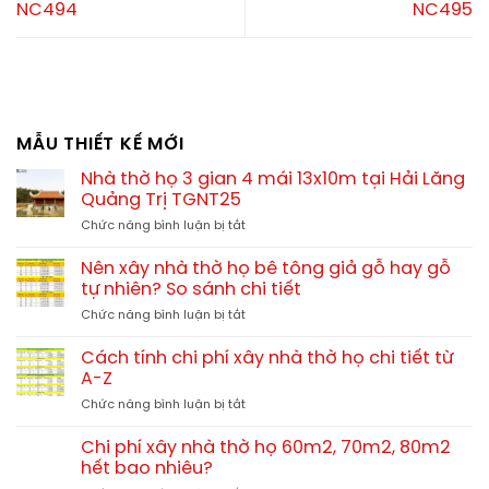
NC494
NC495
MẪU THIẾT KẾ MỚI
Nhà thờ họ 3 gian 4 mái 13x10m tại Hải Lăng
Quảng Trị TGNT25
ở
Chức năng bình luận bị tắt
Nhà
thờ
Nên xây nhà thờ họ bê tông giả gỗ hay gỗ
họ
tự nhiên? So sánh chi tiết
3
ở
Chức năng bình luận bị tắt
gian
Nên
4
xây
mái
Cách tính chi phí xây nhà thờ họ chi tiết từ
nhà
13x10m
A-Z
thờ
tại
ở
Chức năng bình luận bị tắt
họ
Hải
Cách
bê
Lăng
tính
tông
Chi phí xây nhà thờ họ 60m2, 70m2, 80m2
Quảng
chi
giả
hết bao nhiêu?
Trị
phí
gỗ
TGNT25