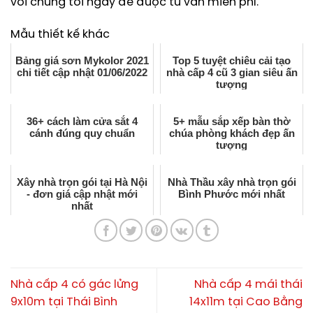
với chúng tôi ngay để được tư vấn miễn phí.
Mẫu thiết kế khác
Bảng giá sơn Mykolor 2021
Top 5 tuyệt chiêu cải tạo
chi tiết cập nhật 01/06/2022
nhà cấp 4 cũ 3 gian siêu ấn
tượng
36+ cách làm cửa sắt 4
5+ mẫu sắp xếp bàn thờ
cánh đúng quy chuẩn
chúa phòng khách đẹp ấn
tượng
Xây nhà trọn gói tại Hà Nội
Nhà Thầu xây nhà trọn gói
- đơn giá cập nhật mới
Bình Phước mới nhất
nhất
Nhà cấp 4 có gác lửng
Nhà cấp 4 mái thái
9x10m tại Thái Bình
14x11m tại Cao Bằng