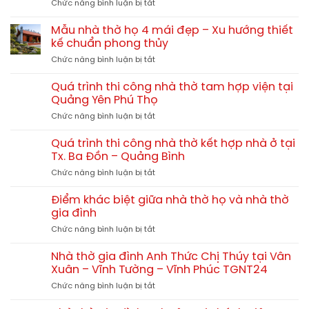
ở
Chức năng bình luận bị tắt
xây
hay
Chi
nhà
gỗ
phí
thờ
Mẫu nhà thờ họ 4 mái đẹp – Xu hướng thiết
tự
xây
họ
kế chuẩn phong thủy
nhiên?
nhà
chi
So
ở
Chức năng bình luận bị tắt
thờ
tiết
sánh
Mẫu
họ
từ
chi
nhà
60m2,
Quá trình thi công nhà thờ tam hợp viện tại
A-
tiết
thờ
70m2,
Quảng Yên Phú Thọ
Z
họ
80m2
ở
Chức năng bình luận bị tắt
4
hết
Quá
mái
bao
trình
đẹp
Quá trình thi công nhà thờ kết hợp nhà ở tại
nhiêu?
thi
–
Tx. Ba Đồn – Quảng Bình
công
Xu
ở
Chức năng bình luận bị tắt
nhà
hướng
Quá
thờ
thiết
trình
tam
Điểm khác biệt giữa nhà thờ họ và nhà thờ
kế
thi
hợp
gia đình
chuẩn
công
viện
phong
ở
Chức năng bình luận bị tắt
nhà
tại
thủy
Điểm
thờ
Quảng
khác
kết
Nhà thờ gia đình Anh Thức Chị Thúy tại Vân
Yên
biệt
hợp
Xuân – Vĩnh Tường – Vĩnh Phúc TGNT24
Phú
giữa
nhà
Thọ
ở
Chức năng bình luận bị tắt
nhà
ở
Nhà
thờ
tại
thờ