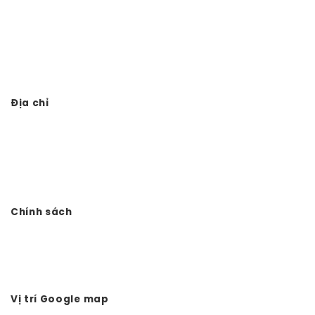
Thi công nhà thờ họ trọn gói
Thiết kế thi công đình chùa
Thi công từ đường 3 gian giả gỗ
Địa chỉ
Công ty TNHH Đầu tư Xây dựng Vtkong
VP: Số 11. LK11.33 - Dọc Bún 1 - La Khê - Hà Đông - Hà Nội
Điện thoại: 0978.988.780
Website:
Vtkong.com
Chính sách
Chính sách bảo mật
Hình thức thanh toán
Tuyển dụng Vtkong
Vị trí Google map