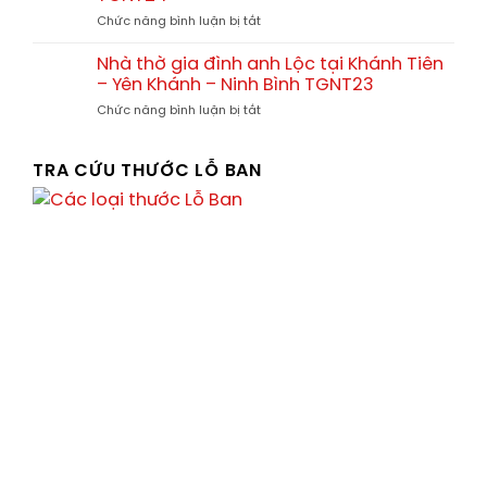
nhà
ở
ở
Chức năng bình luận bị tắt
thờ
tại
Nhà
họ
Tx.
thờ
và
Nhà thờ gia đình anh Lộc tại Khánh Tiên
Ba
gia
nhà
Đồn
– Yên Khánh – Ninh Bình TGNT23
đình
thờ
–
ở
Chức năng bình luận bị tắt
Anh
gia
Quảng
Nhà
Thức
đình
Bình
thờ
Chị
gia
TRA CỨU THƯỚC LỖ BAN
Thúy
đình
tại
anh
Vân
Lộc
Xuân
tại
–
Khánh
Vĩnh
Tiên
Tường
–
–
Yên
Vĩnh
Khánh
Phúc
–
TGNT24
Ninh
Bình
TGNT23