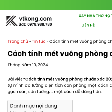
Chuyển
đến
nội
XÂY NHÀ THỜ HỌ 
dung
LIÊN HỆ
Trang chủ
»
Tin tức
»
Cách tính mét vuông phòng c
Cách tính mét vuông phòng 
Tháng Năm 10, 2024
Bài viết
“Cách tính mét vuông phòng chuẩn xác 20
tự mình đo lường diện tích căn phòng một cách c
gạch sàn, sơn tường, … một cách dễ dàng hơn.
Danh mục nội dung