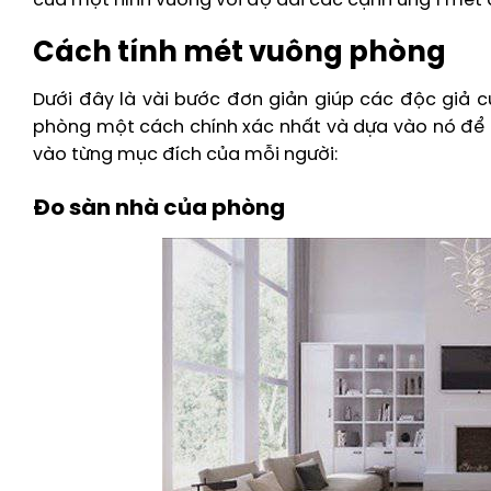
của một hình vuông với độ dài các cạnh ứng 1 mét d
Cách tính mét vuông phòng
Dưới đây là vài bước đơn giản giúp các độc giả c
phòng một cách chính xác nhất và dựa vào nó để t
vào từng mục đích của mỗi người:
Đo sàn nhà của phòng