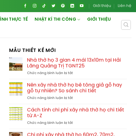
Giới thiệu
Liên hệ
ÌNH THỰC TẾ
NHẬT KÍ THI CÔNG
GIỚI THIỆU
MẪU THIẾT KẾ MỚI
Nhà thờ họ 3 gian 4 mái 13x10m tại Hải
Lăng Quảng Trị TGNT25
ở
Chức năng bình luận bị tắt
Nhà
thờ
Nên xây nhà thờ họ bê tông giả gỗ hay
họ
gỗ tự nhiên? So sánh chi tiết
3
ở
Chức năng bình luận bị tắt
gian
Nên
4
xây
mái
Cách tính chi phí xây nhà thờ họ chi tiết
nhà
13x10m
từ A-Z
thờ
tại
ở
Chức năng bình luận bị tắt
họ
Hải
Cách
bê
Lăng
tính
tông
Chi phí xây nhà thờ họ 60m2, 70m2,
Quảng