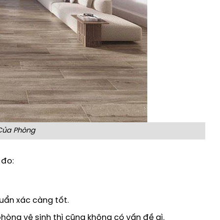
Của Phòng
 đo:
uẩn xác càng tốt.
phòng vệ sinh thì cũng không có vấn đề gì.