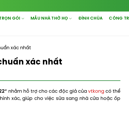
TRỌN GÓI
MẪU NHÀ THỜ HỌ
ĐÌNH CHÙA
CÔNG TR
huẩn xác nhất
chuẩn xác nhất
22”
nhằm hỗ trợ cho các độc giả của
vtkong
có thể
hính xác, giúp cho việc sửa sang nhà cửa hoặc ốp