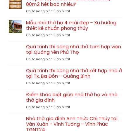
chi
giả
80m2 hết bao nhiêu?
Trị
phí
gỗ
TGNT25
ở
Chức năng bình luận bị tắt
xây
hay
Chi
nhà
gỗ
phí
thờ
Mẫu nhà thờ họ 4 mái đẹp – Xu hướng
tự
xây
họ
thiết kế chuẩn phong thủy
nhiên?
nhà
chi
So
ở
Chức năng bình luận bị tắt
thờ
tiết
sánh
Mẫu
họ
từ
chi
nhà
60m2,
Quá trình thi công nhà thờ tam hợp viện
A-
tiết
thờ
70m2,
tại Quảng Yên Phú Thọ
Z
họ
80m2
ở
Chức năng bình luận bị tắt
4
hết
Quá
mái
bao
trình
đẹp
Quá trình thi công nhà thờ kết hợp nhà ở
nhiêu?
thi
–
tại Tx. Ba Đồn – Quảng Bình
công
Xu
ở
Chức năng bình luận bị tắt
nhà
hướng
Quá
thờ
thiết
trình
tam
Điểm khác biệt giữa nhà thờ họ và nhà
kế
thi
hợp
thờ gia đình
chuẩn
công
viện
phong
ở
Chức năng bình luận bị tắt
nhà
tại
thủy
Điểm
thờ
Quảng
khác
kết
Nhà thờ gia đình Anh Thức Chị Thúy tại
Yên
biệt
hợp
Vân Xuân – Vĩnh Tường – Vĩnh Phúc
Phú
giữa
nhà
Thọ
TGNT24