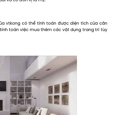
ài và có đơn vị là m2.
ủa vtkong có thể tính toán được diện tích của căn
ính toán việc mua thêm các vật dụng trang trí tùy