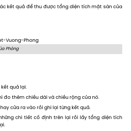
các kết quả để thu được tổng diện tích mặt sàn của
ủa Phòng
kết quả lại.
hì đo thêm chiều dài và chiều rộng của nó.
hay cửa ra vào rồi ghi lại từng kết quả.
ng chi tiết cố định trên lại rồi lấy tổng diện tích
ại.