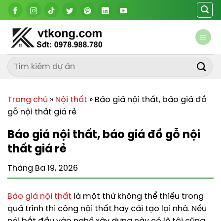
Chuyển
đến
nội
dung
Trang chủ
»
Nội thất
»
Báo giá nội thất, báo giá đồ
gỗ nội thất giá rẻ
Báo giá nội thất, báo giá đồ gỗ nội
thất giá rẻ
Tháng Ba 19, 2026
Báo giá nội thất
là một thứ không thể thiếu trong
quá trình thi công nội thất hay cải tạo lại nhà. Nếu