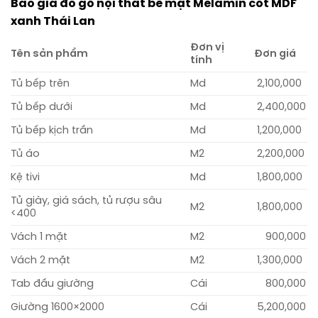
Báo giá đồ gỗ nội thất bề mặt Melamin cốt MDF
xanh Thái Lan
Đơn vị
Tên sản phẩm
Đơn giá
tính
Tủ bếp trên
Md
2,100,000
Tủ bếp dưới
Md
2,400,000
Tủ bếp kịch trần
Md
1,200,000
Tủ áo
M2
2,200,000
Kệ tivi
Md
1,800,000
Tủ giày, giá sách, tủ rượu sâu
M2
1,800,000
<400
Vách 1 mặt
M2
900,000
Vách 2 mặt
M2
1,300,000
Tab đầu giường
Cái
800,000
Giường 1600×2000
Cái
5,200,000