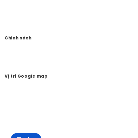
VP: Số 11. LK11.33 - Dọc Bún 1 - La Khê - Hà Đông - Hà Nội
Điện thoại: 0978.988.780
Website:
Vtkong.com
Chính sách
Chính sách bảo mật
Hình thức thanh toán
Tuyển dụng Vtkong
Vị trí Google map