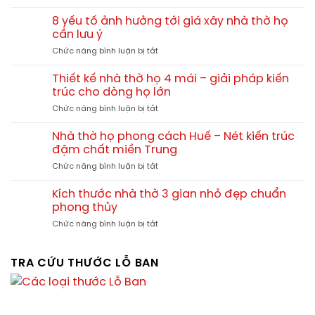
Nhà
cuốn
nhà
thờ
thư
8 yếu tố ảnh hưởng tới giá xây nhà thờ họ
thờ
họ
–
cần lưu ý
họ
1
Tài
ở
Chức năng bình luận bị tắt
gian,
liệu
8
kích
chuẩn
yếu
thước
Thiết kế nhà thờ họ 4 mái – giải pháp kiến
cho
tố
và
trúc cho dòng họ lớn
thiết
ảnh
chi
kế
ở
Chức năng bình luận bị tắt
hưởng
phí
và
Thiết
tới
xây
thi
kế
giá
Nhà thờ họ phong cách Huế – Nét kiến trúc
dựng
công
nhà
xây
đậm chất miền Trung
nhà
thờ
nhà
thờ
ở
Chức năng bình luận bị tắt
họ
thờ
họ
Nhà
4
họ
thờ
mái
Kích thước nhà thờ 3 gian nhỏ đẹp chuẩn
cần
họ
–
phong thủy
lưu
phong
giải
ý
ở
Chức năng bình luận bị tắt
cách
pháp
Kích
Huế
kiến
thước
–
trúc
nhà
TRA CỨU THƯỚC LỖ BAN
Nét
cho
thờ
kiến
dòng
3
trúc
họ
gian
đậm
lớn
nhỏ
chất