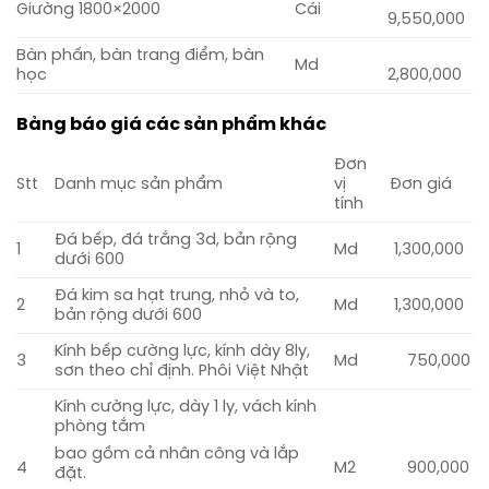
Giường 1800×2000
Cái
9,550,000
Bàn phấn, bàn trang điểm, bàn
Md
học
2,800,000
Bảng báo giá các sản phẩm khác
Đơn
Stt
Danh mục sản phẩm
vị
Đơn giá
tính
Đá bếp, đá trắng 3d, bản rộng
1
Md
1,300,000
dưới 600
Đá kim sa hạt trung, nhỏ và to,
2
Md
1,300,000
bản rộng dưới 600
Kính bếp cường lực, kính dày 8ly,
3
Md
750,000
sơn theo chỉ định. Phôi Việt Nhật
Kính cường lực, dày 1 ly, vách kính
phòng tắm
bao gồm cả nhân công và lắp
4
M2
900,000
đặt.