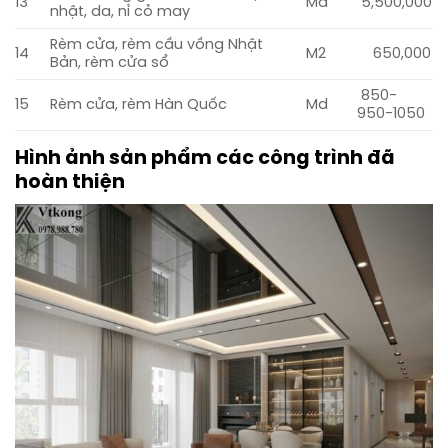
13
Md
5,500,000
nhật, da, nỉ cỏ may
Rèm cửa, rèm cầu vồng Nhật
14
M2
650,000
Bản, rèm cửa sổ
850-
15
Rèm cửa, rèm Hàn Quốc
Md
950-1050
Hình ảnh sản phẩm các công trình đã
hoàn thiện