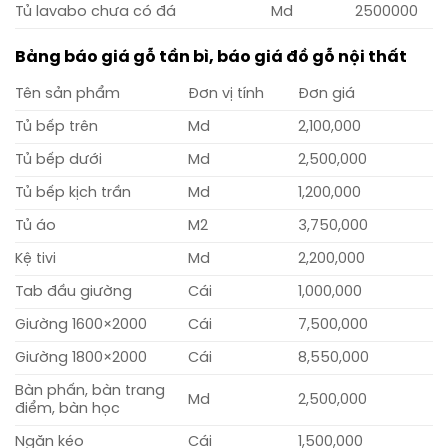
Tủ lavabo chưa có đá
Md
2500000
Bảng báo giá gỗ tần bì, báo giá đồ gỗ nội thất
Tên sản phẩm
Đơn vị tính
Đơn giá
Tủ bếp trên
Md
2,100,000
Tủ bếp dưới
Md
2,500,000
Tủ bếp kịch trần
Md
1,200,000
Tủ áo
M2
3,750,000
Kệ tivi
Md
2,200,000
Tab đầu giường
Cái
1,000,000
Giường 1600×2000
Cái
7,500,000
Giường 1800×2000
Cái
8,550,000
Bàn phấn, bàn trang
Md
2,500,000
điểm, bàn học
Ngăn kéo
Cái
1,500,000