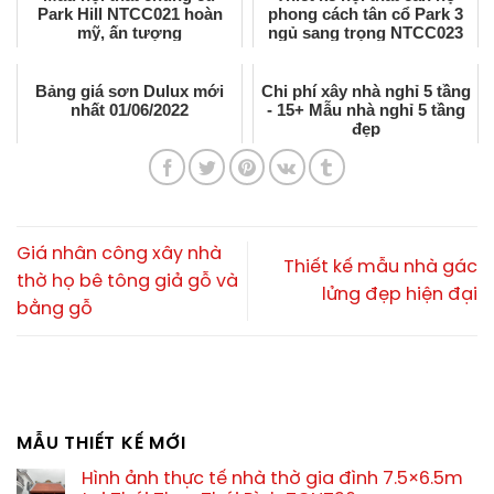
Park Hill NTCC021 hoàn
phong cách tân cổ Park 3
mỹ, ấn tượng
ngủ sang trọng NTCC023
Bảng giá sơn Dulux mới
Chi phí xây nhà nghỉ 5 tầng
nhất 01/06/2022
- 15+ Mẫu nhà nghỉ 5 tầng
đẹp
Giá nhân công xây nhà
Thiết kế mẫu nhà gác
thờ họ bê tông giả gỗ và
lửng đẹp hiện đại
bằng gỗ
MẪU THIẾT KẾ MỚI
Hình ảnh thực tế nhà thờ gia đình 7.5×6.5m