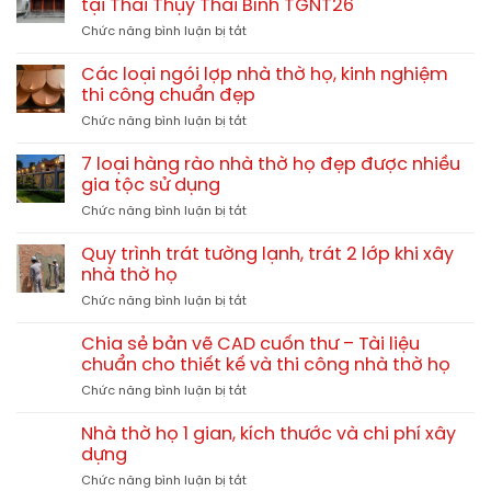
tại Thái Thụy Thái Bình TGNT26
ở
Chức năng bình luận bị tắt
Hình
ảnh
Các loại ngói lợp nhà thờ họ, kinh nghiệm
thực
thi công chuẩn đẹp
tế
ở
Chức năng bình luận bị tắt
nhà
Các
thờ
loại
gia
7 loại hàng rào nhà thờ họ đẹp được nhiều
ngói
đình
gia tộc sử dụng
lợp
7.5×6.5m
ở
Chức năng bình luận bị tắt
nhà
tại
7
thờ
Thái
loại
họ,
Quy trình trát tường lạnh, trát 2 lớp khi xây
Thụy
hàng
kinh
nhà thờ họ
Thái
rào
nghiệm
Bình
ở
Chức năng bình luận bị tắt
nhà
thi
TGNT26
Quy
thờ
công
trình
họ
Chia sẻ bản vẽ CAD cuốn thư – Tài liệu
chuẩn
trát
đẹp
chuẩn cho thiết kế và thi công nhà thờ họ
đẹp
tường
được
ở
Chức năng bình luận bị tắt
lạnh,
nhiều
Chia
trát
gia
sẻ
2
Nhà thờ họ 1 gian, kích thước và chi phí xây
tộc
bản
lớp
dựng
sử
vẽ
khi
dụng
ở
Chức năng bình luận bị tắt
CAD
xây