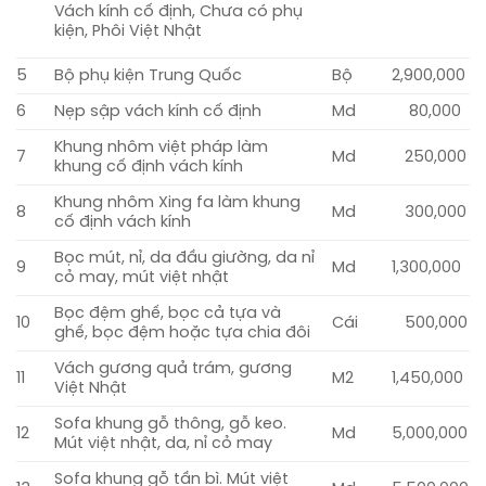
Vách kính cố định, Chưa có phụ
kiện, Phôi Việt Nhật
5
Bộ phụ kiện Trung Quốc
Bộ
2,900,000
6
Nẹp sập vách kính cố định
Md
80,000
Khung nhôm việt pháp làm
7
Md
250,000
khung cố định vách kính
Khung nhôm Xing fa làm khung
8
Md
300,000
cố định vách kính
Bọc mút, nỉ, da đầu giường, da nỉ
9
Md
1,300,000
cỏ may, mút việt nhật
Bọc đệm ghế, bọc cả tựa và
10
Cái
500,000
ghế, bọc đệm hoặc tựa chia đôi
Vách gương quả trám, gương
11
M2
1,450,000
Việt Nhật
Sofa khung gỗ thông, gỗ keo.
12
Md
5,000,000
Mút việt nhật, da, nỉ cỏ may
Sofa khung gỗ tần bì. Mút việt