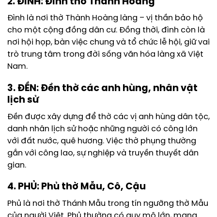
2. ĐÌNH: Đình thờ Thành Hoàng
Đình là nơi thờ Thành Hoàng làng – vị thần bảo hộ
cho một cộng đồng dân cư. Đồng thời, đình còn là
nơi hội họp, bàn việc chung và tổ chức lễ hội, giữ vai
trò trung tâm trong đời sống văn hóa làng xã Việt
Nam.
3. ĐỀN: Đền thờ các anh hùng, nhân vật
lịch sử
Đền được xây dựng để thờ các vị anh hùng dân tộc,
danh nhân lịch sử hoặc những người có công lớn
với đất nước, quê hương. Việc thờ phụng thường
gắn với công lao, sự nghiệp và truyền thuyết dân
gian.
4. PHỦ: Phủ thờ Mẫu, Cô, Cậu
Phủ là nơi thờ Thánh Mẫu trong tín ngưỡng thờ Mẫu
của người Việt. Phủ thường có quy mô lớn, mang