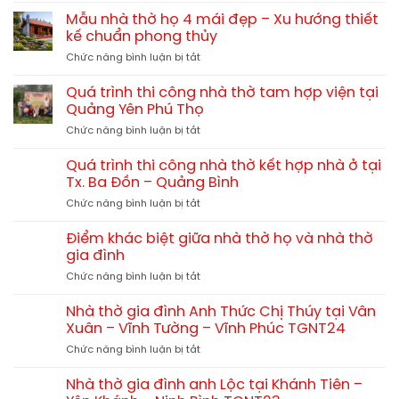
nhà
gỗ
phí
thờ
Mẫu nhà thờ họ 4 mái đẹp – Xu hướng thiết
tự
xây
họ
kế chuẩn phong thủy
nhiên?
nhà
chi
So
ở
Chức năng bình luận bị tắt
thờ
tiết
sánh
Mẫu
họ
từ
chi
nhà
60m2,
Quá trình thi công nhà thờ tam hợp viện tại
A-
tiết
thờ
70m2,
Quảng Yên Phú Thọ
Z
họ
80m2
ở
Chức năng bình luận bị tắt
4
hết
Quá
mái
bao
trình
đẹp
Quá trình thi công nhà thờ kết hợp nhà ở tại
nhiêu?
thi
–
Tx. Ba Đồn – Quảng Bình
công
Xu
ở
Chức năng bình luận bị tắt
nhà
hướng
Quá
thờ
thiết
trình
tam
Điểm khác biệt giữa nhà thờ họ và nhà thờ
kế
thi
hợp
gia đình
chuẩn
công
viện
phong
ở
Chức năng bình luận bị tắt
nhà
tại
thủy
Điểm
thờ
Quảng
khác
kết
Nhà thờ gia đình Anh Thức Chị Thúy tại Vân
Yên
biệt
hợp
Xuân – Vĩnh Tường – Vĩnh Phúc TGNT24
Phú
giữa
nhà
Thọ
ở
Chức năng bình luận bị tắt
nhà
ở
Nhà
thờ
tại
thờ
họ
Nhà thờ gia đình anh Lộc tại Khánh Tiên –
Tx.
gia
và