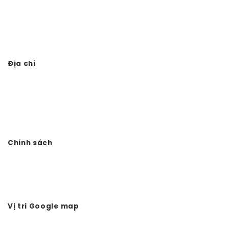
Thiết kế thi công đình chùa
Thi công từ đường 3 gian giả gỗ
Địa chỉ
Công ty TNHH Đầu tư Xây dựng Vtkong
VP: Số 11. LK11.33 - Dọc Bún 1 - La Khê - Hà Đông - Hà Nội
Điện thoại: 0978.988.780
Website:
Vtkong.com
Chính sách
Chính sách bảo mật
Hình thức thanh toán
Tuyển dụng Vtkong
Vị trí Google map