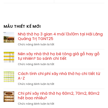
MẪU THIẾT KẾ MỚI
Nhà thờ họ 3 gian 4 mái 13x10m tại Hải Lăng
Quảng Trị TGNT25
ở
Chức năng bình luận bị tắt
Nhà
thờ
Nên xây nhà thờ họ bê tông giả gỗ hay gỗ
họ
tự nhiên? So sánh chi tiết
3
ở
Chức năng bình luận bị tắt
gian
Nên
4
xây
mái
Cách tính chi phí xây nhà thờ họ chi tiết từ
nhà
13x10m
A-Z
thờ
tại
ở
Chức năng bình luận bị tắt
họ
Hải
Cách
bê
Lăng
tính
tông
Chi phí xây nhà thờ họ 60m2, 70m2, 80m2
Quảng
chi
giả
hết bao nhiêu?
Trị
phí
gỗ
TGNT25
ở
Chức năng bình luận bị tắt
xây
hay
Chi