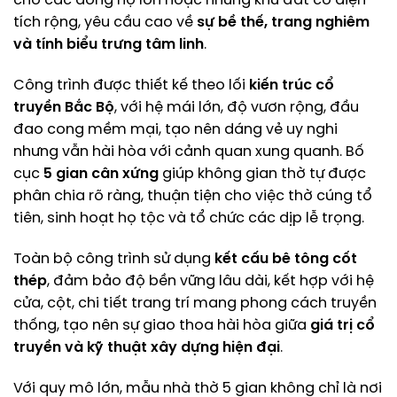
cho các dòng họ lớn hoặc những khu đất có diện
tích rộng, yêu cầu cao về
sự bề thế, trang nghiêm
và tính biểu trưng tâm linh
.
Công trình được thiết kế theo lối
kiến trúc cổ
truyền Bắc Bộ
, với hệ mái lớn, độ vươn rộng, đầu
đao cong mềm mại, tạo nên dáng vẻ uy nghi
nhưng vẫn hài hòa với cảnh quan xung quanh. Bố
cục
5 gian cân xứng
giúp không gian thờ tự được
phân chia rõ ràng, thuận tiện cho việc thờ cúng tổ
tiên, sinh hoạt họ tộc và tổ chức các dịp lễ trọng.
Toàn bộ công trình sử dụng
kết cấu bê tông cốt
thép
, đảm bảo độ bền vững lâu dài, kết hợp với hệ
cửa, cột, chi tiết trang trí mang phong cách truyền
thống, tạo nên sự giao thoa hài hòa giữa
giá trị cổ
truyền và kỹ thuật xây dựng hiện đại
.
Với quy mô lớn, mẫu nhà thờ 5 gian không chỉ là nơi