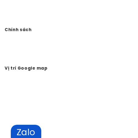
Điện thoại: 0978.988.780
Website:
Vtkong.com
Chính sách
Chính sách bảo mật
Hình thức thanh toán
Tuyển dụng Vtkong
Vị trí Google map
Zalo