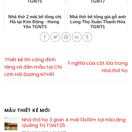
TGNT5
TGNT7
Nhà thờ 2 mái bê tông chị
Nhà thờ bê tông giả gỗ anh
Hà tại Kim Động - Hưng
Long Thọ Xuân Thanh Hóa
Yên TGNT3
TGNT1
Thiết kế thi công đình
Ý nghĩa của cột lửa trong
làng và đền mẫu tại Chí
nhà thờ họ
Linh Hải Dương NTH91
MẪU THIẾT KẾ MỚI
Nhà thờ họ 3 gian 4 mái 13x10m tại Hải Lăng
Quảng Trị TGNT25