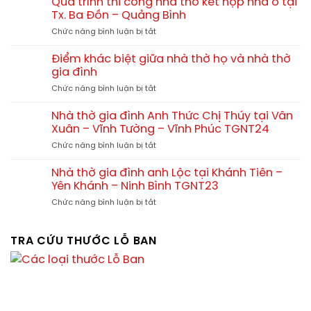
đẹp
Quá trình thi công nhà thờ kết hợp nhà ở tại
nhiêu?
thi
–
Tx. Ba Đồn – Quảng Bình
công
Xu
ở
Chức năng bình luận bị tắt
nhà
hướng
Quá
thờ
thiết
trình
tam
Điểm khác biệt giữa nhà thờ họ và nhà thờ
kế
thi
hợp
gia đình
chuẩn
công
viện
phong
ở
Chức năng bình luận bị tắt
nhà
tại
thủy
Điểm
thờ
Quảng
khác
kết
Nhà thờ gia đình Anh Thức Chị Thúy tại Vân
Yên
biệt
hợp
Xuân – Vĩnh Tường – Vĩnh Phúc TGNT24
Phú
giữa
nhà
Thọ
ở
Chức năng bình luận bị tắt
nhà
ở
Nhà
thờ
tại
thờ
họ
Nhà thờ gia đình anh Lộc tại Khánh Tiên –
Tx.
gia
và
Yên Khánh – Ninh Bình TGNT23
Ba
đình
nhà
Đồn
ở
Chức năng bình luận bị tắt
Anh
thờ
–
Nhà
Thức
gia
Quảng
thờ
Chị
đình
Bình
gia
TRA CỨU THƯỚC LỖ BAN
Thúy
đình
tại
anh
Vân
Lộc
Xuân
tại
–
Khánh
Vĩnh
Tiên
Tường