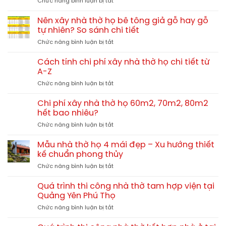
ở
Chức năng bình luận bị tắt
Nhà
thờ
Nên xây nhà thờ họ bê tông giả gỗ hay gỗ
họ
tự nhiên? So sánh chi tiết
3
ở
Chức năng bình luận bị tắt
gian
Nên
4
xây
mái
Cách tính chi phí xây nhà thờ họ chi tiết từ
nhà
13x10m
A-Z
thờ
tại
ở
Chức năng bình luận bị tắt
họ
Hải
Cách
bê
Lăng
tính
tông
Chi phí xây nhà thờ họ 60m2, 70m2, 80m2
Quảng
chi
giả
hết bao nhiêu?
Trị
phí
gỗ
TGNT25
ở
Chức năng bình luận bị tắt
xây
hay
Chi
nhà
gỗ
phí
thờ
Mẫu nhà thờ họ 4 mái đẹp – Xu hướng thiết
tự
xây
họ
kế chuẩn phong thủy
nhiên?
nhà
chi
So
ở
Chức năng bình luận bị tắt
thờ
tiết
sánh
Mẫu
họ
từ
chi
nhà
60m2,
Quá trình thi công nhà thờ tam hợp viện tại
A-
tiết
thờ
70m2,
Quảng Yên Phú Thọ
Z
họ
80m2
ở
Chức năng bình luận bị tắt
4
hết
Quá
mái
bao
trình