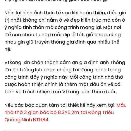
Nhìn lại hình ảnh thực tế sau khi hoàn thiện, điều giá
trị nhất không chỉ nằm ở vẻ đẹp kiến trúc mà còn ở
ý nghĩa tinh thần mà công trình mang lại. Một nơi
để con cháu tụ họp mỗi dịp lễ tết, giỗ chạp, cùng
nhau gìn giữ truyền thống gia đình qua nhiều thế
hệ.
Vtkong xin chân thành cảm ơn gia đình anh Thống
đã tin tưởng lựa chọn chúng tôi đồng hành trong
công trình đầy ý nghĩa này. Mỗi công trình nhà thờ
được hoàn thiện chính là thêm một dấu ấn về cái
tâm và trách nhiệm mà Vtkong luôn theo đuổi.
Nếu các bác quan tâm tới thiết kế hãy xem tại:
Mẫu
nhà thờ 3 gian bắc bộ 8.3×6.2m tại Đông Triều
Quảng Ninh NTH84