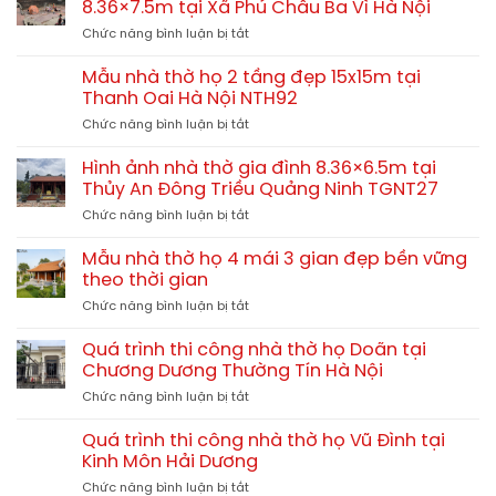
8.36×7.5m tại Xã Phú Châu Ba Vì Hà Nội
đình
ở
Chức năng bình luận bị tắt
3
Quá
gian
trình
9.27×7.5m
Mẫu nhà thờ họ 2 tầng đẹp 15x15m tại
thi
tại
Thanh Oai Hà Nội NTH92
công
Tiền
ở
Chức năng bình luận bị tắt
nhà
Hải
Mẫu
thờ
Thái
nhà
gia
Hình ảnh nhà thờ gia đình 8.36×6.5m tại
Bình
thờ
đình
Thủy An Đông Triều Quảng Ninh TGNT27
NTH93
họ
8.36×7.5m
ở
Chức năng bình luận bị tắt
2
tại
Hình
tầng
Xã
ảnh
đẹp
Mẫu nhà thờ họ 4 mái 3 gian đẹp bền vững
Phú
nhà
15x15m
theo thời gian
Châu
thờ
tại
Ba
ở
Chức năng bình luận bị tắt
gia
Thanh
Vì
Mẫu
đình
Oai
Hà
nhà
8.36×6.5m
Quá trình thi công nhà thờ họ Doãn tại
Hà
Nội
thờ
tại
Chương Dương Thường Tín Hà Nội
Nội
họ
Thủy
NTH92
ở
Chức năng bình luận bị tắt
4
An
Quá
mái
Đông
trình
3
Quá trình thi công nhà thờ họ Vũ Đình tại
Triều
thi
gian
Kinh Môn Hải Dương
Quảng
công
đẹp
Ninh
ở
Chức năng bình luận bị tắt
nhà
bền