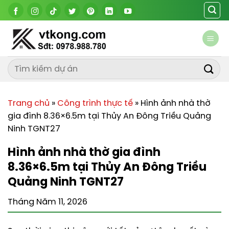
Chuyển
đến
nội
dung
Trang chủ
»
Công trình thực tế
»
Hình ảnh nhà thờ
gia đình 8.36×6.5m tại Thủy An Đông Triều Quảng
Ninh TGNT27
Hình ảnh nhà thờ gia đình
8.36×6.5m tại Thủy An Đông Triều
Quảng Ninh TGNT27
Tháng Năm 11, 2026