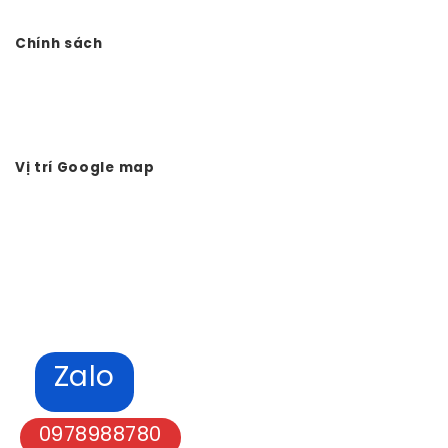
Website:
Vtkong.com
Chính sách
Chính sách bảo mật
Hình thức thanh toán
Tuyển dụng Vtkong
Vị trí Google map
Zalo
0978988780