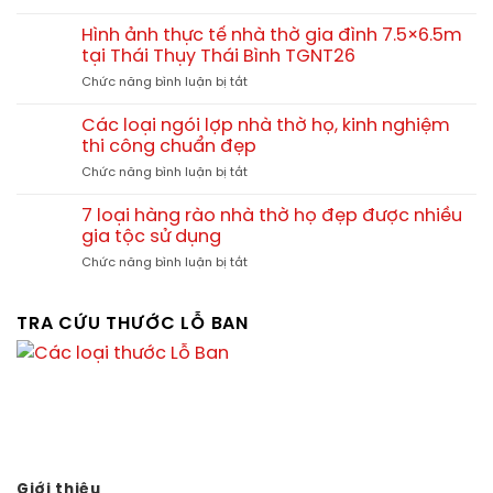
TGNT27
Quá
thờ
vững
trình
họ
Hình ảnh thực tế nhà thờ gia đình 7.5×6.5m
theo
thi
Doãn
tại Thái Thụy Thái Bình TGNT26
thời
công
tại
gian
ở
Chức năng bình luận bị tắt
nhà
Chương
Hình
thờ
Dương
ảnh
họ
Các loại ngói lợp nhà thờ họ, kinh nghiệm
Thường
thực
Vũ
thi công chuẩn đẹp
Tín
tế
Đình
Hà
ở
Chức năng bình luận bị tắt
nhà
tại
Nội
Các
thờ
Kinh
loại
gia
7 loại hàng rào nhà thờ họ đẹp được nhiều
Môn
ngói
đình
gia tộc sử dụng
Hải
lợp
7.5×6.5m
Dương
ở
Chức năng bình luận bị tắt
nhà
tại
7
thờ
Thái
loại
họ,
Thụy
hàng
TRA CỨU THƯỚC LỖ BAN
kinh
Thái
rào
nghiệm
Bình
nhà
thi
TGNT26
thờ
công
họ
chuẩn
đẹp
đẹp
được
nhiều
gia
tộc
Giới thiệu