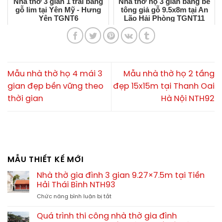
Nhà thờ 3 gian 1 trái bằng
Nhà thờ họ 3 gian bằng bê
gỗ lim tại Yên Mỹ - Hưng
tông giả gỗ 9.5x8m tại An
Yên TGNT6
Lão Hải Phòng TGNT11
Mẫu nhà thờ họ 4 mái 3
Mẫu nhà thờ họ 2 tầng
gian đẹp bền vững theo
đẹp 15x15m tại Thanh Oai
thời gian
Hà Nội NTH92
MẪU THIẾT KẾ MỚI
Nhà thờ gia đình 3 gian 9.27×7.5m tại Tiền
Hải Thái Bình NTH93
ở
Chức năng bình luận bị tắt
Nhà
thờ
Quá trình thi công nhà thờ gia đình
gia