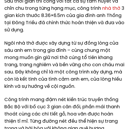
Sau thời gian thi công với tất cả sự tâm huyết và
chỉn chu trong từng hạng mục, công trình
nhà thờ
3
gian kích thước 8.36×6.5m của gia đình anh Thống
tại Đông Triều đã chính thức hoàn thiện và đưa vào
sử dụng.
Ngôi nhà thờ được xây dựng từ sự đồng lòng của
sáu anh em trong gia đình – cùng chung một
mong muốn gìn giữ nơi thờ cúng tổ tiên khang
trang, trang nghiêm và bền vững cho con cháu mai
sau. Đây không chỉ là một công trình xây dựng, mà
còn là kết tinh của tình cảm anh em, của lòng hiếu
kính và sự hướng về cội nguồn.
Công trình mang đậm nét kiến trúc truyền thống
Bắc Bộ với bố cục 3 gian cân đối, phần mái thanh
thoát cùng các chi tiết gỗ, hoa văn được hoàn
thiện tỉ mỉ. Từng đường nét đều thể hiện sự trang
trọng và hài hòa với không gian quê hương.