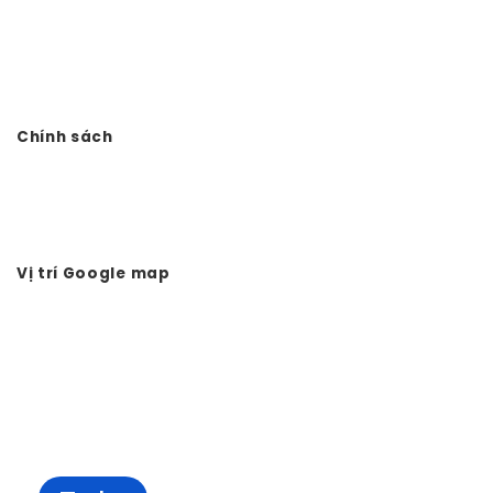
VP: Số 11. LK11.33 - Dọc Bún 1 - La Khê - Hà Đông - Hà Nội
Điện thoại: 0978.988.780
Website:
Vtkong.com
Chính sách
Chính sách bảo mật
Hình thức thanh toán
Tuyển dụng Vtkong
Vị trí Google map