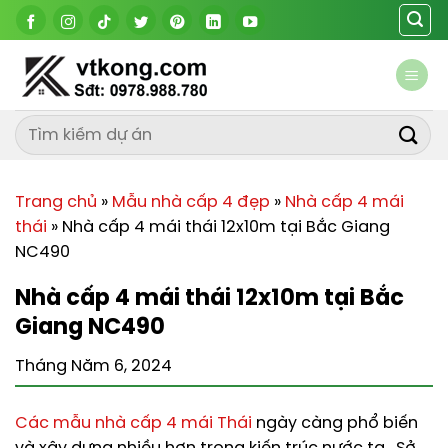
Chuyển
đến
nội
dung
Trang chủ
»
Mẫu nhà cấp 4 đẹp
»
Nhà cấp 4 mái
thái
»
Nhà cấp 4 mái thái 12x10m tại Bắc Giang
NC490
Nhà cấp 4 mái thái 12x10m tại Bắc
Giang NC490
Tháng Năm 6, 2024
Các mẫu nhà cấp 4 mái Thái
ngày càng phổ biến