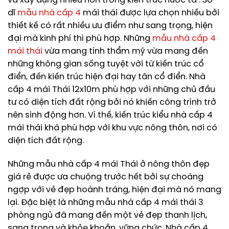
và xây dựng nhiều hơn trong kiến trúc nước ta . Sở
dĩ
mẫu nhà cấp 4
mái thái được lựa chọn nhiều bởi
thiết kế có rất nhiều ưu điểm như sang trọng, hiện
đại mà kinh phí thì phù hợp. Những
mẫu nhà cấp 4
mái thái
vừa mang tính thẩm mỹ vừa mang đến
những không gian sống tuyệt vời từ kiến trúc cổ
điển, đến kiến trúc hiện đại hay tân cổ điển. Nhà
cấp 4 mái Thái 12x10m phù hợp với những chủ đầu
tư có diện tích đất rộng bởi nó khiến công trình trở
nên sinh động hơn. Vì thế, kiến trúc kiểu nhà cấp 4
mái thái khá phù hợp với khu vực nông thôn, nơi có
diện tích đất rộng.
Những mẫu nhà cấp 4 mái Thái ở nông thôn đẹp
giá rẻ được ưa chuộng trước hết bởi sự choáng
ngợp với vẻ đẹp hoành tráng, hiện đại mà nó mang
lại. Đặc biệt là những mẫu nhà cấp 4 mái thái 3
phòng ngủ đã mang đến một vẻ đẹp thanh lịch,
sang trọng và khỏe khoắn, vững chức. Nhà cấp 4