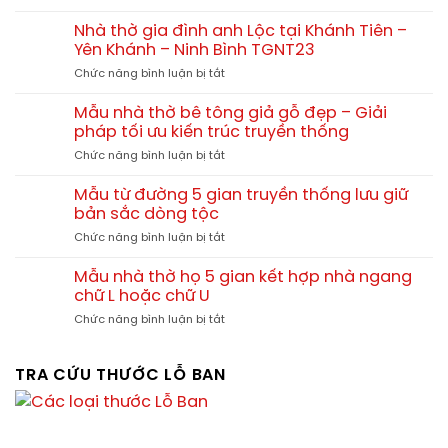
Nhà
thờ
tại
thờ
họ
Nhà thờ gia đình anh Lộc tại Khánh Tiên –
Tx.
gia
và
Yên Khánh – Ninh Bình TGNT23
Ba
đình
nhà
Đồn
ở
Chức năng bình luận bị tắt
Anh
thờ
–
Nhà
Thức
gia
Quảng
thờ
Chị
Mẫu nhà thờ bê tông giả gỗ đẹp – Giải
đình
Bình
gia
Thúy
pháp tối ưu kiến trúc truyền thống
đình
tại
ở
Chức năng bình luận bị tắt
anh
Vân
Mẫu
Lộc
Xuân
nhà
tại
Mẫu từ đường 5 gian truyền thống lưu giữ
–
thờ
Khánh
bản sắc dòng tộc
Vĩnh
bê
Tiên
Tường
ở
Chức năng bình luận bị tắt
tông
–
–
Mẫu
giả
Yên
Vĩnh
từ
gỗ
Mẫu nhà thờ họ 5 gian kết hợp nhà ngang
Khánh
Phúc
đường
đẹp
chữ L hoặc chữ U
–
TGNT24
5
–
Ninh
ở
Chức năng bình luận bị tắt
gian
Giải
Bình
Mẫu
truyền
pháp
TGNT23
nhà
thống
tối
thờ
TRA CỨU THƯỚC LỖ BAN
lưu
ưu
họ
giữ
kiến
5
bản
trúc
gian
sắc
truyền
kết
dòng
thống