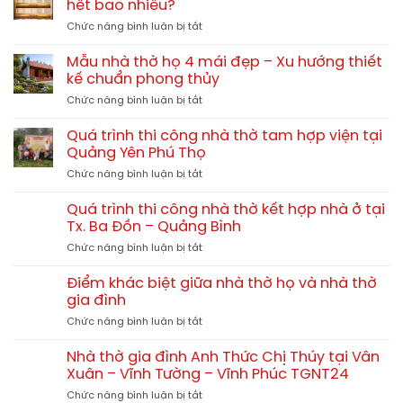
hết bao nhiêu?
ở
Chức năng bình luận bị tắt
Chi
phí
Mẫu nhà thờ họ 4 mái đẹp – Xu hướng thiết
xây
kế chuẩn phong thủy
nhà
ở
Chức năng bình luận bị tắt
thờ
Mẫu
họ
nhà
60m2,
Quá trình thi công nhà thờ tam hợp viện tại
thờ
70m2,
Quảng Yên Phú Thọ
họ
80m2
ở
Chức năng bình luận bị tắt
4
hết
Quá
mái
bao
trình
đẹp
Quá trình thi công nhà thờ kết hợp nhà ở tại
nhiêu?
thi
–
Tx. Ba Đồn – Quảng Bình
công
Xu
ở
Chức năng bình luận bị tắt
nhà
hướng
Quá
thờ
thiết
trình
tam
Điểm khác biệt giữa nhà thờ họ và nhà thờ
kế
thi
hợp
gia đình
chuẩn
công
viện
phong
ở
Chức năng bình luận bị tắt
nhà
tại
thủy
Điểm
thờ
Quảng
khác
kết
Nhà thờ gia đình Anh Thức Chị Thúy tại Vân
Yên
biệt
hợp
Xuân – Vĩnh Tường – Vĩnh Phúc TGNT24
Phú
giữa
nhà
Thọ
ở
Chức năng bình luận bị tắt
nhà
ở