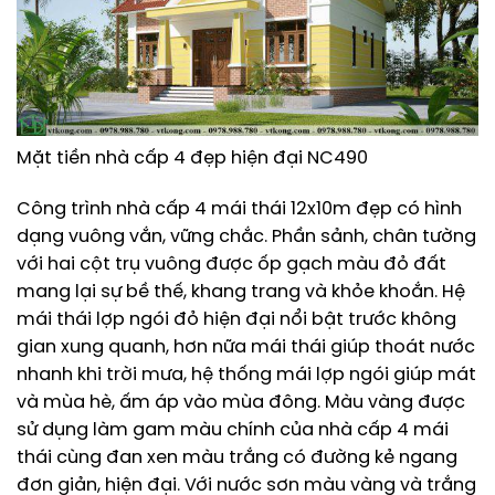
Mặt tiền nhà cấp 4 đẹp hiện đại NC490
Công trình nhà cấp 4 mái thái 12x10m đẹp có hình
dạng vuông vắn, vững chắc. Phần sảnh, chân tường
với hai cột trụ vuông được ốp gạch màu đỏ đất
mang lại sự bề thế, khang trang và khỏe khoắn. Hệ
mái thái lợp ngói đỏ hiện đại nổi bật trước không
gian xung quanh, hơn nữa mái thái giúp thoát nước
nhanh khi trời mưa, hệ thống mái lợp ngói giúp mát
và mùa hè, ấm áp vào mùa đông. Màu vàng được
sử dụng làm gam màu chính của nhà cấp 4 mái
thái cùng đan xen màu trắng có đường kẻ ngang
đơn giản, hiện đại. Với nước sơn màu vàng và trắng