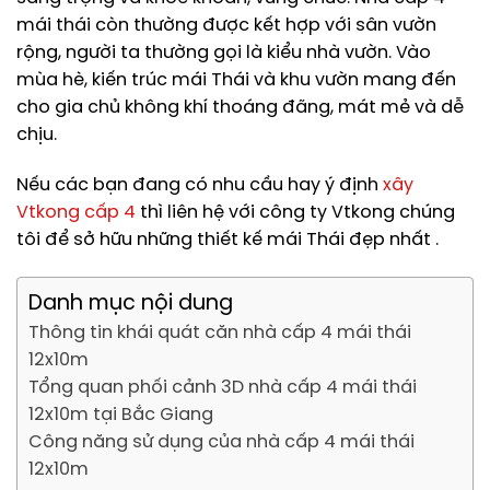
mái thái còn thường được kết hợp với sân vườn
rộng, người ta thường gọi là kiểu nhà vườn. Vào
mùa hè, kiến trúc mái Thái và khu vườn mang đến
cho gia chủ không khí thoáng đãng, mát mẻ và dễ
chịu.
Nếu các bạn đang có nhu cầu hay ý định
xây
Vtkong cấp 4
thì liên hệ với công ty Vtkong chúng
tôi để sở hữu những thiết kế mái Thái đẹp nhất .
Danh mục nội dung
Thông tin khái quát căn nhà cấp 4 mái thái
12x10m
Tổng quan phối cảnh 3D nhà cấp 4 mái thái
12x10m tại Bắc Giang
Công năng sử dụng của nhà cấp 4 mái thái
12x10m