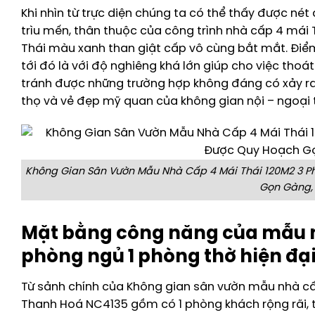
Khi nhìn từ trực diện chúng ta có thể thấy được nét
trìu mến, thân thuộc của công trình nhà cấp 4 mái 
Thái màu xanh than giật cấp vô cùng bắt mắt. Điể
tới đó là với độ nghiêng khá lớn giúp cho việc thoá
tránh được những trường hợp không đáng có xảy ra
thọ và vẻ đẹp mỹ quan của không gian nội – ngoại 
Không Gian Sân Vườn Mẫu Nhà Cấp 4 Mái Thái 120M2 3 P
Gọn Gàng,
Mặt bằng công năng của mẫu n
phòng ngủ 1 phòng thờ hiện đạ
Từ sảnh chính của Không gian sân vườn mẫu nhà cấ
Thanh Hoá NC4135 gồm có 1 phòng khách rộng rãi, t