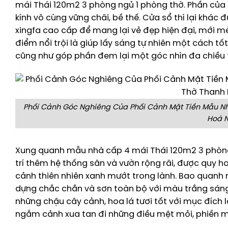
mái Thái 120m2 3 phòng ngủ 1 phòng thờ. Phần của 
kính vô cùng vững chãi, bề thế. Cửa sổ thì lại khá
xingfa cao cấp để mang lại vẻ đẹp hiện đại, mới mẻ
điểm nổi trội là giúp lấy sáng tự nhiên một cách tố
cũng như góp phần đem lại một góc nhìn đa chiều 
Phối Cảnh Góc Nghiêng Của Phối Cảnh Mặt Tiền Mẫu Nh
Hoá N
Xung quanh mẫu nhà cấp 4 mái Thái 120m2 3 phòn
trí thêm hệ thống sân và vườn rộng rãi, được quy 
cảnh thiên nhiên xanh mướt trong lành. Bao quanh 
dựng chắc chắn và sơn toàn bộ với màu trắng sáng 
những chậu cây cảnh, hoa lá tươi tốt với mục đích l
ngắm cảnh xua tan đi những điều mệt mỏi, phiền m