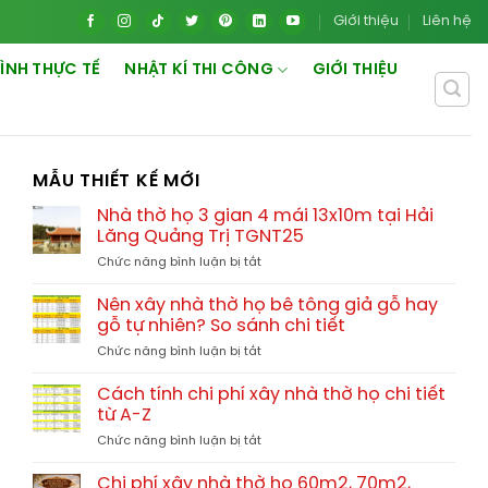
Giới thiệu
Liên hệ
ÌNH THỰC TẾ
NHẬT KÍ THI CÔNG
GIỚI THIỆU
MẪU THIẾT KẾ MỚI
Nhà thờ họ 3 gian 4 mái 13x10m tại Hải
Lăng Quảng Trị TGNT25
ở
Chức năng bình luận bị tắt
Nhà
thờ
Nên xây nhà thờ họ bê tông giả gỗ hay
họ
gỗ tự nhiên? So sánh chi tiết
3
ở
Chức năng bình luận bị tắt
gian
Nên
4
xây
mái
Cách tính chi phí xây nhà thờ họ chi tiết
nhà
13x10m
từ A-Z
thờ
tại
ở
Chức năng bình luận bị tắt
họ
Hải
Cách
bê
Lăng
tính
tông
Chi phí xây nhà thờ họ 60m2, 70m2,
Quảng