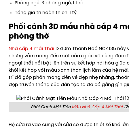
Phòng ngủ: 3 phòng ngủ, 1 thờ
Tổng giá trị hoàn thiện: 1 tỷ
Phối cảnh 3D mẫu nhà cấp 4 má
phòng thờ
Nhà cấp 4 mái Thái
12x10m Thanh Hoá NC4135 này về 
nhưng vẫn mang đến một cảm giác vô cùng độc đáo
ngoại thất nổi bật lên trên sự kết hợp hài hòa giữa
khôi kết hợp với màu xanh than lịch lãm của hệ m
trí đã góp phần mang đến vẻ đẹp nhẹ nhàng, thoá
đẹp truyền thống của dân tộc ta đã cố gắng gìn gi
Phối Cảnh Mặt Tiền
Mẫu Nhà Cấp 4 Mái Thái
12
Hệ cửa ra vào cùng với cửa sổ được thiết kế khá lớ