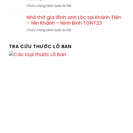
nhà
ở
ở
Chức năng bình luận bị tắt
thờ
tại
Nhà
họ
Tx.
thờ
và
Nhà thờ gia đình anh Lộc tại Khánh Tiên
Ba
gia
nhà
Đồn
– Yên Khánh – Ninh Bình TGNT23
đình
thờ
–
ở
Chức năng bình luận bị tắt
Anh
gia
Quảng
Nhà
Thức
đình
Bình
thờ
Chị
gia
TRA CỨU THƯỚC LỖ BAN
Thúy
đình
tại
anh
Vân
Lộc
Xuân
tại
–
Khánh
Vĩnh
Tiên
Tường
–
–
Yên
Vĩnh
Khánh
Phúc
–
TGNT24
Ninh
Bình
TGNT23