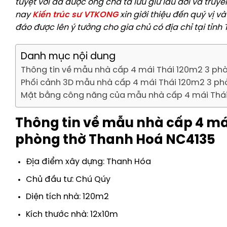
tuyệt vời đã được ông cha ta lưu giữ lâu đời và truy
nay
Kiến trúc sư VTKONG
xin giới thiệu đến quý vị v
đáo được lên ý tưởng cho gia chủ có địa chỉ tại tỉnh
Danh mục nội dung
Thông tin về mẫu nhà cấp 4 mái Thái 120m2 3 ph
Phối cảnh 3D mẫu nhà cấp 4 mái Thái 120m2 3 ph
Mặt bằng công năng của mẫu nhà cấp 4 mái Thái 
Thông tin về mẫu nhà cấp 4 má
phòng thờ Thanh Hoá NC4135
Địa điểm xây dựng: Thanh Hóa
Chủ đầu tư: Chú Qúy
Diện tích nhà: 120m2
Kích thước nhà: 12x10m