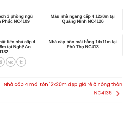
lệch 3 phòng ngủ
Mẫu nhà ngang cấp 4 12x8m tại
nh Phúc NC4109
Quảng Ninh NC4126
t tiền nhà cấp 4
Nhà cấp bốn mái bằng 14x11m tại
18m tại Nghệ An
Phú Thọ NC413
4132
Nhà cấp 4 mái tôn 12x20m đẹp giá rẻ ở nông thôn
NC4136