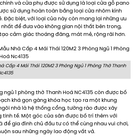
chính và cửa phụ được sử dụng là loại cửa gỗ pano
c được sử dụng hoàn toàn bằng loại cửa nhôm kính
. Đặc biệt, với loại của này còn mang lại những ưu
t nhất để đưa vào không gian nội thất bên trong,
tạo cảm giác thoáng đãng, mát mẻ, rộng rãi hơn.
à Cấp 4 Mái Thái 120M2 3 Phòng Ngủ 1 Phòng Thờ Thanh
c4135
g ngủ 1 phòng thờ Thanh Hoá NC4135 còn được bố
hoạch khá gọn gàng khóa học tạo ra một khung
ngôi nhà là hệ thống cổng, tường rào được xây
tinh tế. Một góc của sân được bố trí thêm với
à để gia đình chủ đầu tư có thể cùng nhau vui chơi,
uộn sau những ngày lao động vất vả.