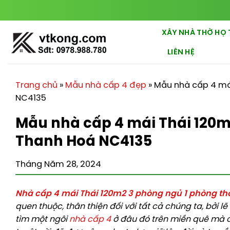
Chuyển
đến
nội
XÂY NHÀ THỜ HỌ 
dung
LIÊN HỆ
Trang chủ
»
Mẫu nhà cấp 4 đẹp
»
Mẫu nhà cấp 4 má
NC4135
Mẫu nhà cấp 4 mái Thái 120m
Thanh Hoá NC4135
Tháng Năm 28, 2024
Nhà cấp 4 mái Thái 120m2 3 phòng ngủ 1 phòng th
quen thuộc, thân thiện đối với tất cả chúng ta, bởi 
tìm một ngôi
nhà cấp 4
ở đâu đó trên miền quê mà c