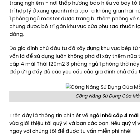
trang nghiêm – nơi thắp hương báo hiếu và bày tỏ 
trí hợp lý ở xung quanh nhà tạo ra không gian hài hò
1 phòng ngủ master được trang bị thêm phòng vệ sinh
chung được bố trí gần khu vực cửa phụ tạo thuận lợ
dàng.
Do gia đình chủ đầu tư đã xây dựng khu vực bếp từ 
vấn là để sử dụng luôn không phá đi xây thêm nữa 
cấp 4 mái Thái 120m2 3 phòng ngủ 1 phòng thờ này đ
đáp ứng đầy đủ các yêu cầu của gia đình chủ đầu t
Công Năng Sử Dụng Của Mẫu
Trên đây là thông tin chi tiết về
ngôi nhà cấp 4 mái
vừa giới thiệu tới quý vị và bạn các bạn. Nếu quý vị
ngay với chúng tôi để được tư vấn miễn phí nhé!