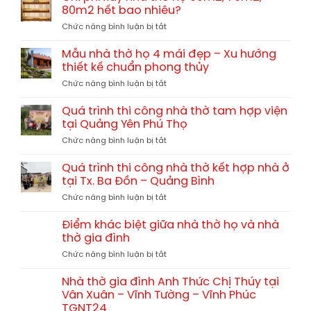
chi
giả
80m2 hết bao nhiêu?
Trị
phí
gỗ
TGNT25
ở
Chức năng bình luận bị tắt
xây
hay
Chi
nhà
gỗ
phí
thờ
Mẫu nhà thờ họ 4 mái đẹp – Xu hướng
tự
xây
họ
thiết kế chuẩn phong thủy
nhiên?
nhà
chi
So
ở
Chức năng bình luận bị tắt
thờ
tiết
sánh
Mẫu
họ
từ
chi
nhà
60m2,
Quá trình thi công nhà thờ tam hợp viện
A-
tiết
thờ
70m2,
tại Quảng Yên Phú Thọ
Z
họ
80m2
ở
Chức năng bình luận bị tắt
4
hết
Quá
mái
bao
trình
đẹp
Quá trình thi công nhà thờ kết hợp nhà ở
nhiêu?
thi
–
tại Tx. Ba Đồn – Quảng Bình
công
Xu
ở
Chức năng bình luận bị tắt
nhà
hướng
Quá
thờ
thiết
trình
tam
Điểm khác biệt giữa nhà thờ họ và nhà
kế
thi
hợp
thờ gia đình
chuẩn
công
viện
phong
ở
Chức năng bình luận bị tắt
nhà
tại
thủy
Điểm
thờ
Quảng
khác
kết
Nhà thờ gia đình Anh Thức Chị Thúy tại
Yên
biệt
hợp
Vân Xuân – Vĩnh Tường – Vĩnh Phúc
Phú
giữa
nhà
Thọ
TGNT24