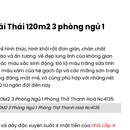
i Thái 120m2 3 phòng ngủ 1
hình thức, hình khối rất đơn giản, chân chất
 và ấn tượng. Vẻ đẹp lung linh của không gian
 các màu sắc sinh động. Đó là màu trắng sữa tinh
ái, màu xám của hệ gạch ốp và các mảng sơn trang
ng đãng, mát mẻ, vô cùng phù hợp với những nét
ữ từ ngàn đời đến nay.
0M2 3 Phòng Ngủ 1 Phòng Thờ Thanh Hoá Nc4135
n và dày đặc xuyên suốt 4 mặt tiền của
nhà cấp 4