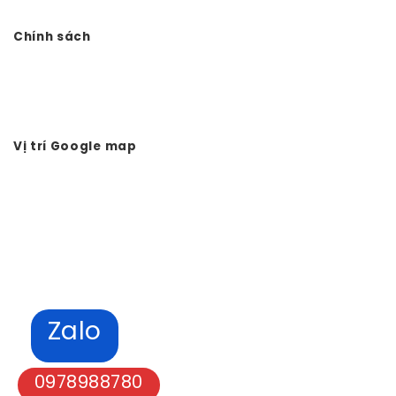
Website:
Vtkong.com
Chính sách
Chính sách bảo mật
Hình thức thanh toán
Tuyển dụng Vtkong
Vị trí Google map
Zalo
0978988780