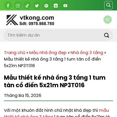
Chuyển
đến
nội
dung
Trang chủ
»
Mẫu nhà ống đẹp
»
Nhà ống 3 tầng
»
Mẫu thiết kế nhà ống 3 tầng 1 tum tân cổ điển
5x21m NP3T016
Mẫu thiết kế nhà ống 3 tầng 1 tum
tân cổ điển 5x21m NP3T016
Tháng Ba 15, 2026
Với một khuôn đất hình chữ nhật khá đẹp thì
mẫu