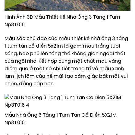
Hình Ảnh 3D Mẫu Thiết Kế Nhà Ống 3 Tầng 1 Tum
Np3T016
Màu sắc chủ đạo của mẫu thiết kế nhà ống 3 tầng
1 tum tân cổ điển 5x21m là gam màu trắng tươi
sáng, bao phủ lên tổng thể không gian ngoại thất
của ngôi nhà. Kết hợp cùng một chút màu vàng
điểm qua ở một số chi tiết trang trí và màu xanh
lam lịch lãm của hệ mái tạo cảm giác bất mắt vui
nhộn, đẳng cấp hơn.
Mẫu Nhà Ống 3 Tầng 1 Tum Tân Cổ Điển 5X21M
Np3T016