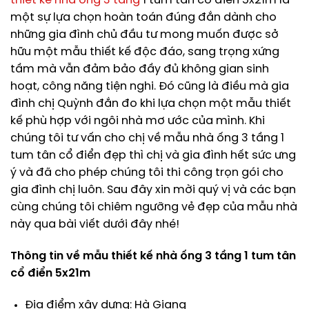
thiết kế nhà ống 3 tầng
1 tum tân cổ điển 5x21m là
một sự lựa chọn hoàn toán đúng đắn dành cho
những gia đình chủ đầu tư mong muốn được sở
hữu một mẫu thiết kế độc đáo, sang trọng xứng
tầm mà vẫn đảm bảo đầy đủ không gian sinh
hoạt, công năng tiện nghi. Đó cũng là điều mà gia
đình chị Quỳnh đắn đo khi lựa chọn một mẫu thiết
kế phù hợp với ngôi nhà mơ ước của mình. Khi
chúng tôi tư vấn cho chị về mẫu nhà ống 3 tầng 1
tum tân cổ điển đẹp thì chị và gia đình hết sức ưng
ý và đã cho phép chúng tôi thi công trọn gói cho
gia đình chị luôn. Sau đây xin mời quý vị và các bạn
cùng chúng tôi chiêm ngưỡng vẻ đẹp của mẫu nhà
này qua bài viết dưới đây nhé!
Thông tin về mẫu thiết kế nhà ống 3 tầng 1 tum tân
cổ điển 5x21m
Địa điểm xây dựng: Hà Giang