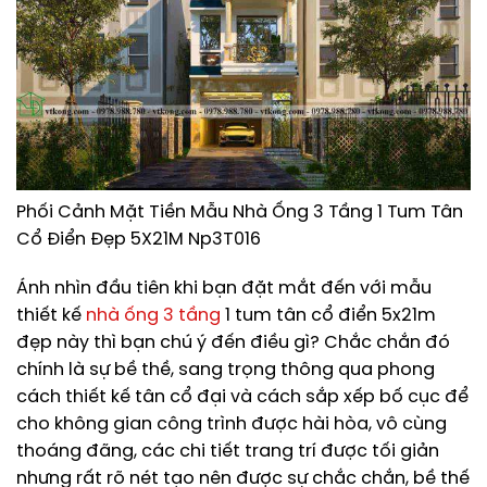
Phối Cảnh Mặt Tiền Mẫu Nhà Ống 3 Tầng 1 Tum Tân
Cổ Điển Đẹp 5X21M Np3T016
Ánh nhìn đầu tiên khi bạn đặt mắt đến với mẫu
thiết kế
nhà ống 3 tầng
1 tum tân cổ điển 5x21m
đẹp này thì bạn chú ý đến điều gì? Chắc chắn đó
chính là sự bề thề, sang trọng thông qua phong
cách thiết kế tân cổ đại và cách sắp xếp bố cục để
cho không gian công trình được hài hòa, vô cùng
thoáng đãng, các chi tiết trang trí được tối giản
nhưng rất rõ nét tạo nên được sự chắc chắn, bề thế