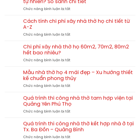
tự nhiên? So sánh chi tiết
3
ở
Chức năng bình luận bị tắt
gian
Nên
4
xây
mái
Cách tính chi phí xây nhà thờ họ chi tiết từ
nhà
13x10m
A-Z
thờ
tại
ở
Chức năng bình luận bị tắt
họ
Hải
Cách
bê
Lăng
tính
tông
Chi phí xây nhà thờ họ 60m2, 70m2, 80m2
Quảng
chi
giả
hết bao nhiêu?
Trị
phí
gỗ
TGNT25
ở
Chức năng bình luận bị tắt
xây
hay
Chi
nhà
gỗ
phí
thờ
Mẫu nhà thờ họ 4 mái đẹp – Xu hướng thiết
tự
xây
họ
kế chuẩn phong thủy
nhiên?
nhà
chi
So
ở
Chức năng bình luận bị tắt
thờ
tiết
sánh
Mẫu
họ
từ
chi
nhà
60m2,
Quá trình thi công nhà thờ tam hợp viện tại
A-
tiết
thờ
70m2,
Quảng Yên Phú Thọ
Z
họ
80m2
ở
Chức năng bình luận bị tắt
4
hết
Quá
mái
bao
trình
đẹp
Quá trình thi công nhà thờ kết hợp nhà ở tại
nhiêu?
thi
–
Tx. Ba Đồn – Quảng Bình
công
Xu
ở
Chức năng bình luận bị tắt
nhà
hướng