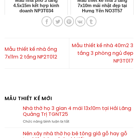
Mẫu nhà phố 3 tầng
Mẫu thiết kế nhà 3 tầng
4.5x15m kết hợp kinh
7x10m mái nhật đẹp tại
doanh NP3T034
Hưng Yên NO3T57
Mẫu thiết kế nhà 40m2 3
Mẫu thiết kế nhà ống
tầng 3 phòng ngủ đẹp
7x11m 2 tầng NP2T012
NP3T017
MẪU THIẾT KẾ MỚI
Nhà thờ họ 3 gian 4 mái 13x10m tại Hải Lăng
Quảng Trị TGNT25
ở
Chức năng bình luận bị tắt
Nhà
thờ
Nên xây nhà thờ họ bê tông giả gỗ hay gỗ
họ