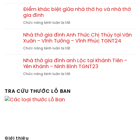
Quá
thờ
thiết
trình
tam
Điểm khác biệt giữa nhà thờ họ và nhà thờ
kế
thi
hợp
gia đình
chuẩn
công
viện
phong
ở
Chức năng bình luận bị tắt
nhà
tại
thủy
Điểm
thờ
Quảng
khác
kết
Nhà thờ gia đình Anh Thức Chị Thúy tại Vân
Yên
biệt
hợp
Xuân – Vĩnh Tường – Vĩnh Phúc TGNT24
Phú
giữa
nhà
Thọ
ở
Chức năng bình luận bị tắt
nhà
ở
Nhà
thờ
tại
thờ
họ
Nhà thờ gia đình anh Lộc tại Khánh Tiên –
Tx.
gia
và
Yên Khánh – Ninh Bình TGNT23
Ba
đình
nhà
Đồn
ở
Chức năng bình luận bị tắt
Anh
thờ
–
Nhà
Thức
gia
Quảng
thờ
Chị
đình
Bình
gia
TRA CỨU THƯỚC LỖ BAN
Thúy
đình
tại
anh
Vân
Lộc
Xuân
tại
–
Khánh
Vĩnh
Tiên
Tường
–
–
Yên
Vĩnh
Khánh
Giới thiệu
Phúc