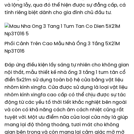
và lộng lẫy, qua đó thể hiện được sự đẳng cấp, cá
tính riêng biệt dành cho gia đình chủ đầu tư.
Phối Cảnh Trên Cao Mẫu Nhà Ống 3 Tầng 5X21M
Np3T016
Đáp ứng điều kiện lấy sáng tự nhiên cho không gian
nội thất, mẫu thiết kế nhà ống 3 tầng 1 tum tân cổ
điển 5x21m sử dụng toàn bộ hệ cửa bằng vật liệu
nhôm kính xingfa. Cửa được sử dụng là loại vật liệu
nhôm kính xingfa cao cấp có thể chịu được sự tác
động từ các yếu tố thời tiết khắc nghiệt bên ngoài
và còn có khả năng cách âm cách nhiệt cũng rất
tuyệt vời. Một ưu điểm nữa của loại cửa này là giúp
mang lại độ thông thoáng, tươi mát cho không
gian bên trong và còn mang lại cảm giác mờ mờ