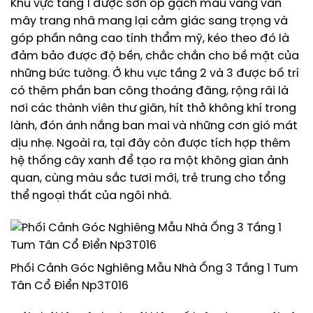
Khu vực tầng 1 được sơn ốp gạch màu vàng vân
mây trang nhã mang lại cảm giác sang trọng và
góp phần nâng cao tính thẩm mỹ, kéo theo đó là
đảm bảo được độ bền, chắc chắn cho bề mặt của
những bức tường. Ở khu vực tầng 2 và 3 được bố trí
có thêm phần ban công thoáng đãng, rộng rãi là
nơi các thành viên thư giãn, hít thở không khí trong
lành, đón ánh nắng ban mai và những cơn gió mát
dịu nhẹ. Ngoài ra, tại đây còn được tích hợp thêm
hệ thống cây xanh để tạo ra một không gian ảnh
quan, cùng màu sắc tươi mới, trẻ trung cho tổng
thể ngoại thất của ngôi nhà.
Phối Cảnh Góc Nghiêng Mẫu Nhà Ống 3 Tầng 1 Tum
Tân Cổ Điển Np3T016