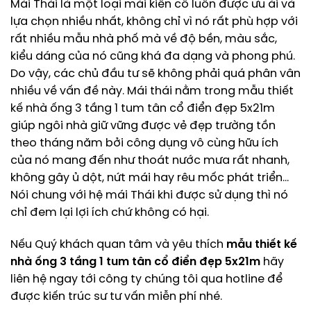
Mái Thái là một loại mái kiên cố luôn được ưu ái và
lựa chọn nhiều nhất, không chỉ vì nó rất phù hợp với
rất nhiều mẫu nhà phố mà về độ bền, màu sắc,
kiểu dáng của nó cũng khá đa dạng và phong phú.
Do vậy, các chủ đầu tư sẽ không phải quá phân vân
nhiều về vấn đề này. Mái thái nằm trong mẫu thiết
kế nhà ống 3 tầng 1 tum tân cổ điển đẹp 5x21m
giúp ngôi nhà giữ vững được vẻ đẹp trường tồn
theo tháng năm bởi công dụng vô cùng hữu ích
của nó mang đến như thoát nước mưa rất nhanh,
không gây ủ dột, nứt mái hay rêu mốc phát triển…
Nói chung với hệ mái Thái khi được sử dụng thì nó
chỉ đem lại lợi ích chứ không có hại.
Nếu Quý khách quan tâm và yêu thích
mẫu thiết kế
nhà ống 3 tầng 1 tum tân cổ điển đẹp 5x21m
hãy
liên hệ ngay tới công ty chúng tôi qua hotline để
được kiến trúc sư tư vấn miễn phí nhé.