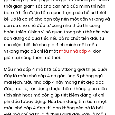
gác lửng 3 phòng ngủ đơn giản và không có nhiều
thời gian giám sát cho căn nhà của mình thì hẳn
bạn sẽ hiểu được tầm quan trọng của hồ sơ thiết
kế. Đó là cơ sở cho bạn xây nên một căn Vtkong và
căn cứ cho chủ đầu tư cùng nhà thầu thi công
hoàn thiện. Chính vì nó quan trọng như thế nên các
bạn đừng có quá tiếc nếu bỏ ra chút tiền đầu tư
cho việc thiết kế cho gia đình mình một mẫu
Vtkong mặc dù chỉ là một
mẫu nhà cấp 4
đơn
giản tại nông thôn mà thôi.
Mẫu nhà cấp 4 mà KTS của Vtkong giới thiệu dưới
đây là mẫu nhà cấp 4 có gác lửng 3 phòng ngủ
mái lệch. Mẫu nhà cấp 4 này mang nét đẹp độc
đáo, mới lạ, tận dụng được thêm không gian diện
tích sinh hoạt mà còn giúp tiết kiệm đáng kể chi
phí đầu tư xây dựng. Nếu bạn đang tìm kiếm một
mẫu nhà cấp 4 đẹp thì bạn không nên bỏ lỡ bài
viết mà chúng tôi giới thiệu dưới đây. Đây là mẫu