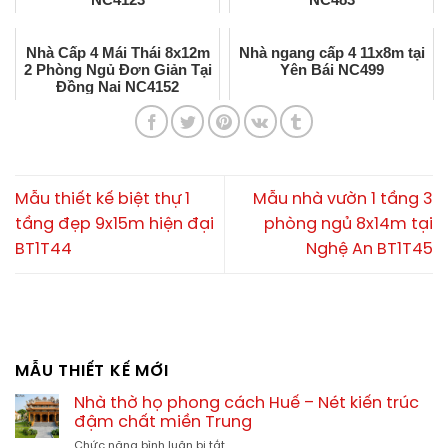
Nhà Cấp 4 Mái Thái 8x12m
Nhà ngang cấp 4 11x8m tại
2 Phòng Ngủ Đơn Giản Tại
Yên Bái NC499
Đồng Nai NC4152
Mẫu thiết kế biệt thự 1
Mẫu nhà vườn 1 tầng 3
tầng đẹp 9x15m hiện đại
phòng ngủ 8x14m tại
BT1T44
Nghệ An BT1T45
MẪU THIẾT KẾ MỚI
Nhà thờ họ phong cách Huế – Nét kiến trúc
đậm chất miền Trung
ở
Chức năng bình luận bị tắt