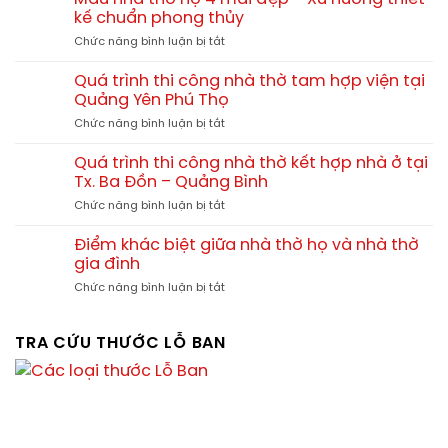
xây
họ
kế chuẩn phong thủy
nhiên?
nhà
chi
So
ở
Chức năng bình luận bị tắt
thờ
tiết
sánh
Mẫu
họ
từ
chi
nhà
60m2,
Quá trình thi công nhà thờ tam hợp viện tại
A-
tiết
thờ
70m2,
Quảng Yên Phú Thọ
Z
họ
80m2
ở
Chức năng bình luận bị tắt
4
hết
Quá
mái
bao
trình
đẹp
Quá trình thi công nhà thờ kết hợp nhà ở tại
nhiêu?
thi
–
Tx. Ba Đồn – Quảng Bình
công
Xu
ở
Chức năng bình luận bị tắt
nhà
hướng
Quá
thờ
thiết
trình
tam
Điểm khác biệt giữa nhà thờ họ và nhà thờ
kế
thi
hợp
gia đình
chuẩn
công
viện
phong
ở
Chức năng bình luận bị tắt
nhà
tại
thủy
Điểm
thờ
Quảng
khác
kết
Yên
biệt
TRA CỨU THƯỚC LỖ BAN
hợp
Phú
giữa
nhà
Thọ
nhà
ở
thờ
tại
họ
Tx.
và
Ba
nhà
Đồn