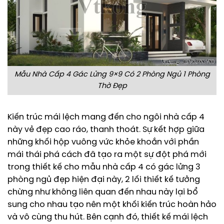
Mẫu Nhà Cấp 4 Gác Lửng 9×9 Có 2 Phòng Ngủ 1 Phòng
Thờ Đẹp
Kiến trúc mái lệch mang đến cho ngôi nhà cấp 4
này vẻ đẹp cao ráo, thanh thoát. Sự kết hợp giữa
những khối hộp vuông vức khỏe khoắn với phần
mái thái phá cách đã tạo ra một sự đột phá mới
trong thiết kế cho mẫu nhà cấp 4 có gác lửng 3
phòng ngủ đẹp hiện đại này, 2 lối thiết kế tưởng
chừng như không liên quan đến nhau này lại bổ
sung cho nhau tạo nên một khối kiến trúc hoàn hảo
và vô cùng thu hút. Bên cạnh đó, thiết kế mái lệch