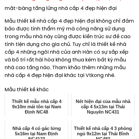
măt-bàng tầng lửng nhà cấp 4 đẹp hiện đại
Mẫu thiết kế nhà cấp 4 đẹp hiện đại không chỉ đảm
bảo được tính thẩm mỹ mà công năng sử dụng
trong mẫu nhà này cũng được kiến trúc sư đề cao
tính tiện dụng cho gia chủ. Tuy chỉ là thiết kế nhà
cấp 4 những ngôi nhà của anh Hân có sự sắp xếp
và bố trí rất hài hòa không thua kém bất kỳ mẫu
nhà cao tầng nào. Tham khảo thêm những mẫu
nhà cấp 4 đẹp hiện đại khác tại Vtkong nhé.
Mẫu thiết kế khác
Thiết kế mẫu nhà cấp 4
Nét hiện đại của mẫu nhà
9x10m mái tôn tại Nam
cấp 4 5x13m tại Thái
Định NC48
Nguyên NC431
Nhà cấp 4 có gác lửng
Thiết kế nhà cấp 4 3 phòng
5x16m tại Nam Định
ngủ 9x12m tại Thái Bình
NC4123
NC483