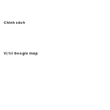
Điện thoại: 0978.988.780
Website:
Vtkong.com
Chính sách
Chính sách bảo mật
Hình thức thanh toán
Tuyển dụng Vtkong
Vị trí Google map