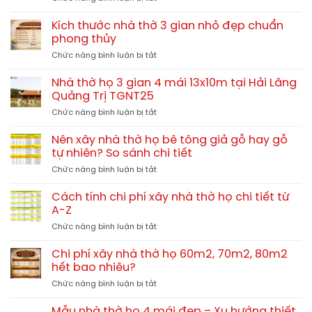
Nhà
thờ
Kích thước nhà thờ 3 gian nhỏ đẹp chuẩn
họ
phong thủy
phong
ở
Chức năng bình luận bị tắt
cách
Kích
Huế
thước
–
Nhà thờ họ 3 gian 4 mái 13x10m tại Hải Lăng
nhà
Nét
Quảng Trị TGNT25
thờ
kiến
ở
Chức năng bình luận bị tắt
3
trúc
Nhà
gian
đậm
thờ
nhỏ
Nên xây nhà thờ họ bê tông giả gỗ hay gỗ
chất
họ
đẹp
tự nhiên? So sánh chi tiết
miền
3
chuẩn
Trung
ở
Chức năng bình luận bị tắt
gian
phong
Nên
4
thủy
xây
mái
Cách tính chi phí xây nhà thờ họ chi tiết từ
nhà
13x10m
A-Z
thờ
tại
ở
Chức năng bình luận bị tắt
họ
Hải
Cách
bê
Lăng
tính
tông
Chi phí xây nhà thờ họ 60m2, 70m2, 80m2
Quảng
chi
giả
hết bao nhiêu?
Trị
phí
gỗ
TGNT25
ở
Chức năng bình luận bị tắt
xây
hay
Chi
nhà
gỗ
phí
thờ
Mẫu nhà thờ họ 4 mái đẹp – Xu hướng thiết
tự