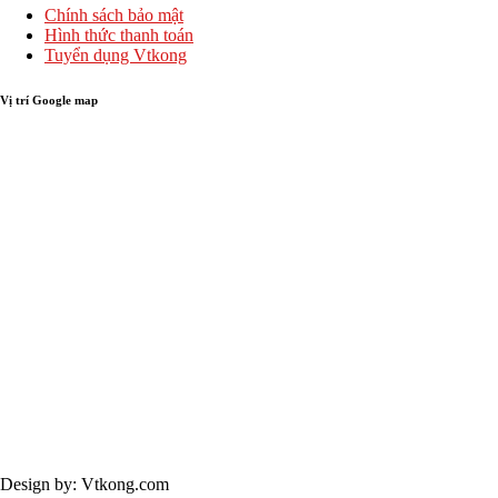
Chính sách bảo mật
Hình thức thanh toán
Tuyển dụng Vtkong
Vị trí Google map
Bản quyền © 2024 - Vtkong
Design by: Vtkong.com