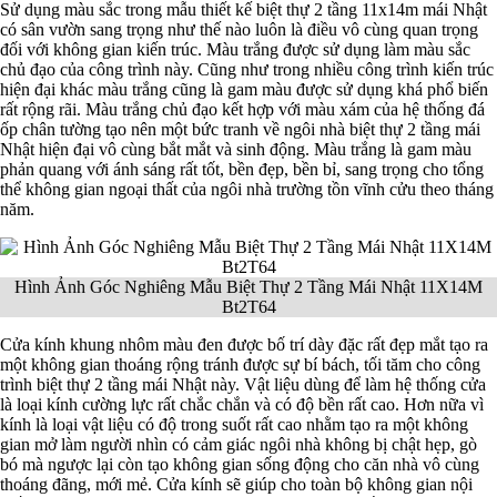
Sử dụng màu sắc trong mẫu thiết kế biệt thự 2 tầng 11x14m mái Nhật
có sân vườn sang trọng như thế nào luôn là điều vô cùng quan trọng
đối với không gian kiến trúc. Màu trắng được sử dụng làm màu sắc
chủ đạo của công trình này. Cũng như trong nhiều công trình kiến trúc
hiện đại khác màu trắng cũng là gam màu được sử dụng khá phổ biến
rất rộng rãi. Màu trắng chủ đạo kết hợp với màu xám của hệ thống đá
ốp chân tường tạo nên một bức tranh về ngôi nhà biệt thự 2 tầng mái
Nhật hiện đại vô cùng bắt mắt và sinh động. Màu trắng là gam màu
phản quang với ánh sáng rất tốt, bền đẹp, bền bỉ, sang trọng cho tổng
thể không gian ngoại thất của ngôi nhà trường tồn vĩnh cửu theo tháng
năm.
Hình Ảnh Góc Nghiêng Mẫu Biệt Thự 2 Tầng Mái Nhật 11X14M
Bt2T64
Cửa kính khung nhôm màu đen được bố trí dày đặc rất đẹp mắt tạo ra
một không gian thoáng rộng tránh được sự bí bách, tối tăm cho công
trình biệt thự 2 tầng mái Nhật này. Vật liệu dùng để làm hệ thống cửa
là loại kính cường lực rất chắc chắn và có độ bền rất cao. Hơn nữa vì
kính là loại vật liệu có độ trong suốt rất cao nhằm tạo ra một không
gian mở làm người nhìn có cảm giác ngôi nhà không bị chật hẹp, gò
bó mà ngược lại còn tạo không gian sống động cho căn nhà vô cùng
thoáng đãng, mới mẻ. Cửa kính sẽ giúp cho toàn bộ không gian nội