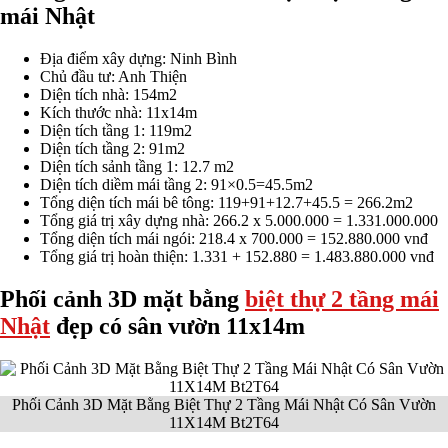
mái Nhật
Địa điểm xây dựng: Ninh Bình
Chủ đầu tư: Anh Thiện
Diện tích nhà: 154m2
Kích thước nhà: 11x14m
Diện tích tầng 1: 119m2
Diện tích tầng 2: 91m2
Diện tích sảnh tầng 1: 12.7 m2
Diện tích diềm mái tầng 2: 91×0.5=45.5m2
Tổng diện tích mái bê tông: 119+91+12.7+45.5 = 266.2m2
Tổng giá trị xây dựng nhà: 266.2 x 5.000.000 = 1.331.000.000
Tổng diện tích mái ngói: 218.4 x 700.000 = 152.880.000 vnđ
Tổng giá trị hoàn thiện: 1.331 + 152.880 = 1.483.880.000 vnđ
Phối cảnh 3D mặt bằng
biệt thự 2 tầng mái
Nhật
đẹp có sân vườn 11x14m
Phối Cảnh 3D Mặt Bằng Biệt Thự 2 Tầng Mái Nhật Có Sân Vườn
11X14M Bt2T64