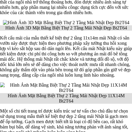
thất của ngôi nhà trở thông thoáng hơn, đón được nhiều ánh sáng tự
nhiên hơn, góp phần mang lại nhiều côngc dụng tích cực đến với sức
khỏe của các thành viên trong gia đình nhiều hơn.
Hình Ảnh 3D Mặt Bằng Biệt Thự 2 Tầng Mái Nhật Đẹp Bt2T64
Kết cấu mái của mẫu thiết kế biệt thự 2 tầng 11x14m mái Nhật có sân
vườn này được thực hiện theo phương pháp xây tường thu hồi xong
lợp vì kèo sắt hộp sau đó dán ngói lên. Kết cấu mái Nhật kiểu này giúp
tiết kiệm được chi phí thi công hơn so với phương án mái đổ bê tông
mái dốc. Hệ thống mái Nhật rất chắc khỏe và tương đối đồ sộ, với độ
dốc khá lớn nên sẽ dễ dàng cho việc thoát nước mưa rất nhanh chóng,
không gây thấm dột vào phía bên trong từ đó góp phần gìn giữ vẻ đẹp
sang trọng, đẳng cấp của ngôi nhà luôn lung linh hào nhoáng.
Hình Ảnh Mặt Bằng Biệt Thự 2 Tầng Mái Nhật Đẹp 11X14M
Bt2T64
Một số chi tiết trang trí được kiến trúc sư tư vấn cho chủ đầu tư chọn
sử dụng trong mẫu thiết kế biệt thự đẹp 2 tầng mái Nhật là gạch men
để ốp tường. Gạch men được biết tới là loại có độ bền cao, rất khó
bám bụi bẩn, dễ dàng vệ sinh, khả năng tương phản với ánh sáng tốt,