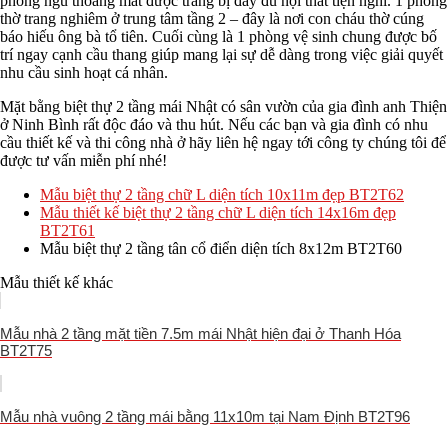
phòng ngủ thoáng mát được trang bị đầy đủ nội thất tiện nghi. 1 phòng
thờ trang nghiêm ở trung tâm tầng 2 – đây là nơi con cháu thờ cúng
báo hiếu ông bà tổ tiên. Cuối cùng là 1 phòng vệ sinh chung được bố
trí ngay cạnh cầu thang giúp mang lại sự dễ dàng trong việc giải quyết
nhu cầu sinh hoạt cá nhân.
Mặt bằng biệt thự 2 tầng mái Nhật có sân vườn của gia đình anh Thiện
ở Ninh Bình rất độc đáo và thu hút. Nếu các bạn và gia đình có nhu
cầu thiết kế và thi công nhà ở hãy liên hệ ngay tới công ty chúng tôi để
được tư vấn miễn phí nhé!
Mẫu biệt thự 2 tầng chữ L diện tích 10x11m đẹp BT2T62
Mẫu thiết kế biệt thự 2 tầng chữ L diện tích 14x16m đẹp
BT2T61
Mẫu biệt thự 2 tầng tân cổ điển diện tích 8x12m BT2T60
Mẫu thiết kế khác
Mẫu nhà 2 tầng mặt tiền 7.5m mái Nhật hiện đại ở Thanh Hóa
BT2T75
Mẫu nhà vuông 2 tầng mái bằng 11x10m tại Nam Định BT2T96