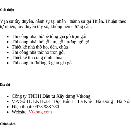
lưu
gian
Giải
Khánh
Tường
giữ
kết
pháp
–
–
Giới thiệu
bản
hợp
tối
Ninh
Vĩnh
sắc
nhà
ưu
Bình
Phúc
Vạn sự tùy duyên, hành sự tại nhân - thành sự tại Thiên. Thuận theo
dòng
ngang
kiến
TGNT23
TGNT
tự nhiên, tùy duyên tùy số, không nên cưỡng cầu.
tộc
chữ
trúc
L
truyền
Thi công nhà thờ bê tông giả gỗ trọn gói
hoặc
thống
Thi công nhà thờ gỗ lim, gỗ hương, gỗ gõ
chữ
Thiết kế nhà thờ họ, đền, chùa
U
Thi công nhà thờ họ trọn gói
Thiết kế thi công đình chùa
Thi công từ đường 3 gian giả gỗ
Địa chỉ
Công ty TNHH Đầu tư Xây dựng Vtkong
VP: Số 11. LK11.33 - Dọc Bún 1 - La Khê - Hà Đông - Hà Nội
Điện thoại: 0978.988.780
Website:
Vtkong.com
Chính sách