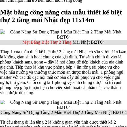
làm cho ngôi nhà trở nên luôn luôn sáng bóng
Mặt bằng công năng của mẫu thiết kế biệt
thự 2 tầng mái Nhật đẹp 11x14m
Mặt Bằng Biệt Thự 2 Tầng
Mái Nhật Bt2T64
Tầng 1 của mẫu thiết kế biệt thự 2 tầng mái Nhật có sân vườn 11x14m
là không gian sinh hoạt chung của gia đình. Từ sảnh chính đi vào là
phòng khách sang trọng – đây là nơi dùng để tiếp khách của gia đình
gia chủ. Tiếp theo là khu vực phòng bếp + ăn rộng rãi phục vụ cho
việc nấu nướng và thưởng thức món ăn được thoải mái. 1 phòng ngủ
master với các đồ đạc nội thất cơ bản đầy đủ phục vụ cho việc nghỉ
ngơi, thư giãn. Cuối cùng là 1 phòng vệ sinh chung được bố trí cạnh
phòng bếp giúp thuận tiện cho việc sinh hoạt cá nhân của các thành
viên được dễ dàng.
Công Năng Sử Dụng Tầng 2 Mẫu Biệt Thự 2 Tầng Mái Nhật Bt2T64
Từ cầu thang đi lên tầng 2 là không gian yên tĩnh được thiết kế 2