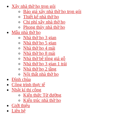
Xây nhà thờ họ trọn gói
Báo giá xây nhà thờ họ trọn gói
Thiết kế nhà thờ họ
Chi phí xây nhà thờ họ
Phong thủy nhà thờ họ
Mẫu nhà thờ họ
Nhà thờ họ 3 gian
Nhà thờ họ 5 gian
Nhà thờ họ 4 mái
Nhà thờ họ 8 mái
Nhà thờ bê tông giả gỗ
Nhà thờ họ 3 gian 1 trái
Nhà thờ họ 2 tầng
Nội thất nhà thờ họ
Đình chùa
Công trình thực tế
Nhật kí thi công
Kiến thức Từ đường
Kiến trúc nhà thờ họ
Giới thiệu
Liên hệ