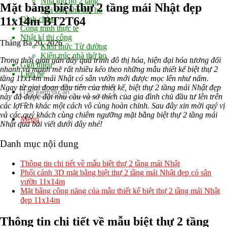
Nhà thờ họ 2 tầng
Mặt bằng biệt thự 2 tầng mái Nhật đẹp
Nội thất nhà thờ họ
11x14m BT2T64
Đình chùa
Công trình thực tế
Nhật kí thi công
Tháng Ba 20, 2026
Kiến thức Từ đường
Kiến trúc nhà thờ họ
Trong thời gian gần đây quá trình đô thị hóa, hiện đại hóa tương đối
Giới thiệu
nhanh và mạnh mẽ rất nhiều kéo theo những mẫu thiết kế biệt thự 2
Liên hệ
tầng 11x14m mái Nhật có sân vườn mới được mọc lên như nấm.
Ngay từ giai đoạn đầu tiên của thiết kế, biệt thự 2 tầng mái Nhật đẹp
này đã được đặt nhu cầu và sở thích của gia đình chủ đầu tư lên trên
các lợi ích khác một cách vô cùng hoàn chỉnh. Sau đây xin mời quý vị
và các quý khách cùng chiêm ngưỡng mặt bằng biệt thự 2 tầng mái
Menu
Nhật qua bài viết dưới đây nhé!
Danh mục nội dung
Thông tin chi tiết về mẫu biệt thự 2 tầng mái Nhật
Phối cảnh 3D mặt bằng biệt thự 2 tầng mái Nhật đẹp có sân
vườn 11x14m
Mặt bằng công năng của mẫu thiết kế biệt thự 2 tầng mái Nhật
đẹp 11x14m
Thông tin chi tiết về mẫu biệt thự 2 tầng