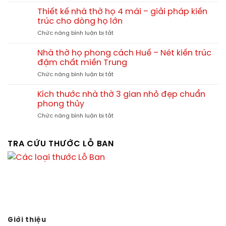
8
kích
chuẩn
yếu
thước
Thiết kế nhà thờ họ 4 mái – giải pháp kiến
cho
tố
và
trúc cho dòng họ lớn
thiết
ảnh
chi
kế
ở
Chức năng bình luận bị tắt
hưởng
phí
và
Thiết
tới
xây
thi
kế
giá
Nhà thờ họ phong cách Huế – Nét kiến trúc
dựng
công
nhà
xây
đậm chất miền Trung
nhà
thờ
nhà
thờ
ở
Chức năng bình luận bị tắt
họ
thờ
họ
Nhà
4
họ
thờ
mái
Kích thước nhà thờ 3 gian nhỏ đẹp chuẩn
cần
họ
–
phong thủy
lưu
phong
giải
ý
ở
Chức năng bình luận bị tắt
cách
pháp
Kích
Huế
kiến
thước
–
trúc
nhà
TRA CỨU THƯỚC LỖ BAN
Nét
cho
thờ
kiến
dòng
3
trúc
họ
gian
đậm
lớn
nhỏ
chất
đẹp
miền
chuẩn
Trung
phong
thủy
Giới thiệu