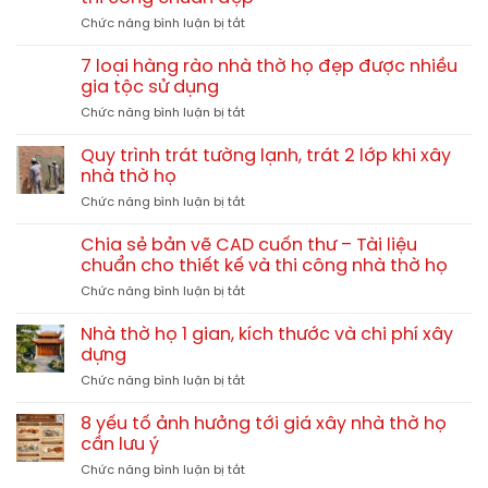
tế
ở
Chức năng bình luận bị tắt
nhà
Các
thờ
loại
gia
7 loại hàng rào nhà thờ họ đẹp được nhiều
ngói
đình
gia tộc sử dụng
lợp
7.5×6.5m
ở
Chức năng bình luận bị tắt
nhà
tại
7
thờ
Thái
loại
họ,
Quy trình trát tường lạnh, trát 2 lớp khi xây
Thụy
hàng
kinh
nhà thờ họ
Thái
rào
nghiệm
Bình
ở
Chức năng bình luận bị tắt
nhà
thi
TGNT26
Quy
thờ
công
trình
họ
Chia sẻ bản vẽ CAD cuốn thư – Tài liệu
chuẩn
trát
đẹp
chuẩn cho thiết kế và thi công nhà thờ họ
đẹp
tường
được
ở
Chức năng bình luận bị tắt
lạnh,
nhiều
Chia
trát
gia
sẻ
2
Nhà thờ họ 1 gian, kích thước và chi phí xây
tộc
bản
lớp
dựng
sử
vẽ
khi
dụng
ở
Chức năng bình luận bị tắt
CAD
xây
Nhà
cuốn
nhà
thờ
thư
8 yếu tố ảnh hưởng tới giá xây nhà thờ họ
thờ
họ
–
cần lưu ý
họ
1
Tài
ở
Chức năng bình luận bị tắt
gian,
liệu