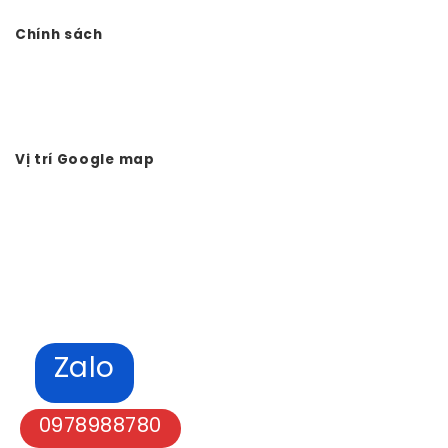
Chính sách
Chính sách bảo mật
Hình thức thanh toán
Tuyển dụng Vtkong
Vị trí Google map
Zalo
0978988780