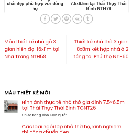
chái đẹp phù hợp với dòng
7.5x6.5m tại Thái Thụy Thái
họ
Bình NTH78
Mẫu thiết kế nhà gỗ 3
Thiết kế nhà thờ 3 gian
gian hiện đại 16x11m tại
8x8m kết hợp nhà ở 2
Nha Trang NTH58
tầng tại Phú thọ NTH60
MẪU THIẾT KẾ MỚI
Hình ảnh thực tế nhà thờ gia đình 7.5×6.5m
tại Thái Thụy Thái Bình TGNT26
ở
Chức năng bình luận bị tắt
Hình
ảnh
Các loại ngói lợp nhà thờ họ, kinh nghiệm
thực
thi công chuẩn đẹp