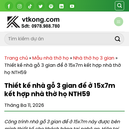
Chuyển
đến
nội
dung
Trang chủ
»
Mẫu nhà thờ họ
»
Nhà thờ họ 3 gian
»
Thiết kế nhà gỗ 3 gian để ở 15x7m kết hợp nhà thờ
họ NTH59
Thiết kế nhà gỗ 3 gian để ở 15x7m
kết hợp nhà thờ họ NTH59
Tháng Ba 11, 2026
Công trình nhà gỗ 3 gian để ở 15x7m này được bên