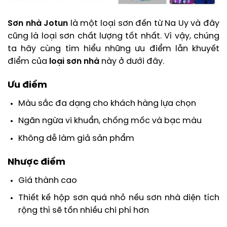
Sơn nhà Jotun
là một loại sơn đến từ Na Uy và đây
cũng là loại sơn chất lượng tốt nhất. Vì vậy, chúng
ta hãy cùng tìm hiểu những ưu điểm lẫn khuyết
điểm của
loại sơn nhà
này ở dưới đây.
Ưu điểm
Màu sắc đa dạng cho khách hàng lựa chọn
Ngăn ngừa vi khuẩn, chống mốc và bạc màu
Không dễ làm giả sản phẩm
Nhược điểm
Giá thành cao
Thiết kế hộp sơn quá nhỏ nếu sơn nhà diện tích
rộng thì sẽ tốn nhiều chi phí hơn