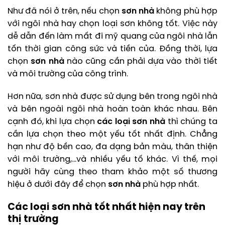
Như đã nói ở trên, nếu chọn
sơn nhà
không phù hợp
với ngôi nhà hay chọn loại sơn không tốt. Việc này
dễ dẫn đến làm mất đi mỹ quang của ngôi nhà lẫn
tốn thời gian công sức và tiền của. Đồng thời, lựa
chọn
sơn nhà
nào cũng cần phải dựa vào thời tiết
và môi trường của công trình.
Hơn nữa, sơn nhà được sử dụng bên trong ngôi nhà
và bên ngoài ngôi nhà hoàn toàn khác nhau. Bên
cạnh đó, khi lựa chọn
các loại sơn nhà
thì chúng ta
cần lựa chọn theo một yếu tốt nhất định. Chẳng
hạn như độ bền cao, đa dạng bản màu, thân thiện
với môi trường,…và nhiều yếu tố khác. Vì thế, mọi
người hãy cùng theo tham khảo một số thương
hiệu ở dưới đây để chọn
sơn nhà
phù hợp nhất.
Các loại sơn nhà tốt nhất hiện nay trên
thị trường