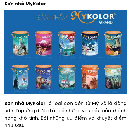
Sơn nhà MyKolor
Sơn nhà MyKolor
là loại sơn đến từ Mỹ và là dòng
sơn đáp ứng được tất cả những yêu cầu của khách
hàng khó tính. Bởi những ưu điểm và khuyết điểm
như sau.