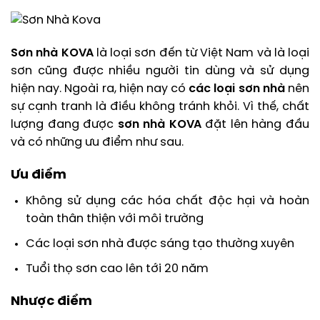
Sơn nhà KOVA
là loại sơn đến từ Việt Nam và là loại
sơn cũng được nhiều người tin dùng và sử dụng
hiện nay. Ngoài ra, hiện nay có
các loại sơn nhà
nên
sự cạnh tranh là điều không tránh khỏi. Vì thế, chất
lượng đang được
sơn nhà KOVA
đặt lên hàng đầu
và có những ưu điểm như sau.
Ưu điểm
Không sử dụng các hóa chất độc hại và hoàn
toàn thân thiện với môi trường
Các loại sơn nhà được sáng tạo thường xuyên
Tuổi thọ sơn cao lên tới 20 năm
Nhược điểm