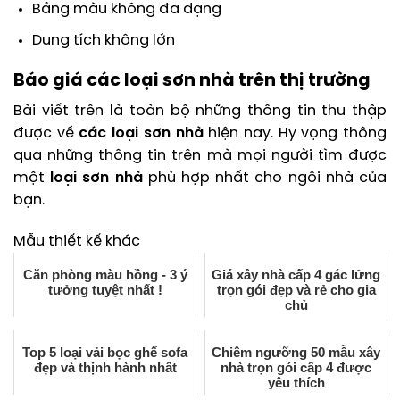
Bảng màu không đa dạng
Dung tích không lớn
Báo giá các loại sơn nhà trên thị trường
Bài viết trên là toàn bộ những thông tin thu thập
được về
các loại sơn nhà
hiện nay. Hy vọng thông
qua những thông tin trên mà mọi người tìm được
một
loại sơn nhà
phù hợp nhất cho ngôi nhà của
bạn.
Mẫu thiết kế khác
Căn phòng màu hồng - 3 ý
Giá xây nhà cấp 4 gác lửng
tưởng tuyệt nhất !
trọn gói đẹp và rẻ cho gia
chủ
Top 5 loại vải bọc ghế sofa
Chiêm ngưỡng 50 mẫu xây
đẹp và thịnh hành nhất
nhà trọn gói cấp 4 được
yêu thích